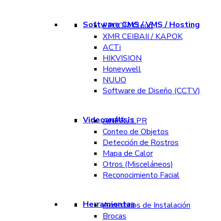
Software CMS / VMS / Hosting
EPCOM Cloud
XMR CEIBAII / KAPOK
ACTi
HIKVISION
Honeywell
NUUO
Software de Diseño (CCTV)
Videoanálisis
ANPR / LPR
Conteo de Objetos
Detección de Rostros
Mapa de Calor
Otros (Misceláneos)
Reconocimiento Facial
Herramientas
Accesorios de Instalación
Brocas