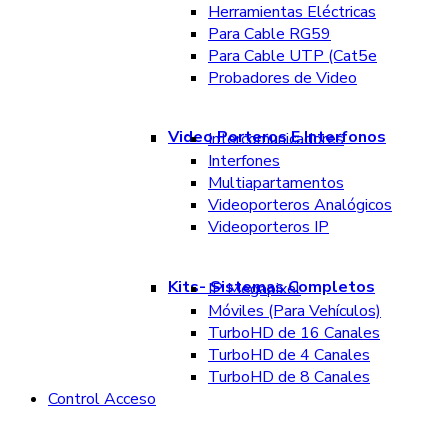
Herramientas Eléctricas
Para Cable RG59
Para Cable UTP (Cat5e
Probadores de Video
Video Porteros E Interfonos
Intercomunicadores
Interfones
Multiapartamentos
Videoporteros Analógicos
Videoporteros IP
Kits- Sistemas Completos
IP Megapixel
Móviles (Para Vehículos)
TurboHD de 16 Canales
TurboHD de 4 Canales
TurboHD de 8 Canales
Control Acceso