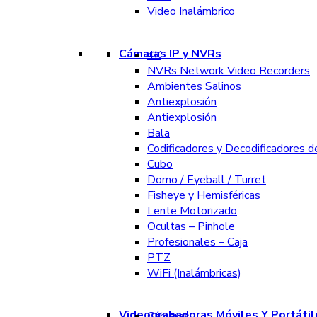
Video Inalámbrico
Cámaras IP y NVRs
4K
NVRs Network Video Recorders
Ambientes Salinos
Antiexplosión
Antiexplosión
Bala
Codificadores y Decodificadores d
Cubo
Domo / Eyeball / Turret
Fisheye y Hemisféricas
Lente Motorizado
Ocultas – Pinhole
Profesionales – Caja
PTZ
WiFi (Inalámbricas)
Videograbadoras Móviles Y Portátil
Cámaras