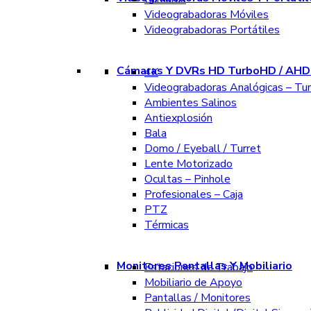
Videograbadoras Móviles
Videograbadoras Portátiles
Cámaras Y DVRs HD TurboHD / AHD 
4K
Videograbadoras Analógicas – Tu
Ambientes Salinos
Antiexplosión
Bala
Domo / Eyeball / Turret
Lente Motorizado
Ocultas – Pinhole
Profesionales – Caja
PTZ
Térmicas
Monitores Pantallas Y Mobiliario
Estaciones de Trabajo
Mobiliario de Apoyo
Pantallas / Monitores