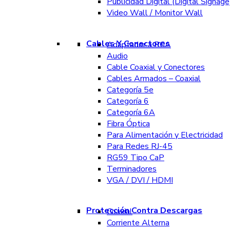
Publicidad Digital (Digital Signage
Video Wall / Monitor Wall
Cables Y Conectores
Adaptador a RCA
Audio
Cable Coaxial y Conectores
Cables Armados – Coaxial
Categoría 5e
Categoría 6
Categoría 6A
Fibra Óptica
Para Alimentación y Electricidad
Para Redes RJ-45
RG59 Tipo CaP
Terminadores
VGA / DVI / HDMI
Protección Contra Descargas
Coaxial
Corriente Alterna