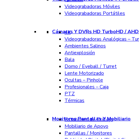
Videograbadoras Móviles
Videograbadoras Portátiles
Cámaras Y DVRs HD TurboHD / AHD 
4K
Videograbadoras Analógicas – Tu
Ambientes Salinos
Antiexplosión
Bala
Domo / Eyeball / Turret
Lente Motorizado
Ocultas – Pinhole
Profesionales – Caja
PTZ
Térmicas
Monitores Pantallas Y Mobiliario
Estaciones de Trabajo
Mobiliario de Apoyo
Pantallas / Monitores