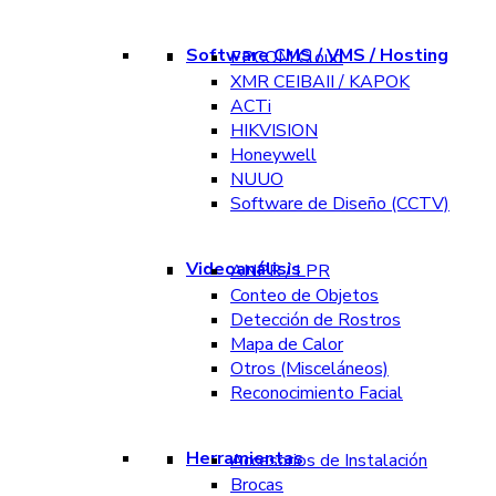
Software CMS / VMS / Hosting
EPCOM Cloud
XMR CEIBAII / KAPOK
ACTi
HIKVISION
Honeywell
NUUO
Software de Diseño (CCTV)
Videoanálisis
ANPR / LPR
Conteo de Objetos
Detección de Rostros
Mapa de Calor
Otros (Misceláneos)
Reconocimiento Facial
Herramientas
Accesorios de Instalación
Brocas