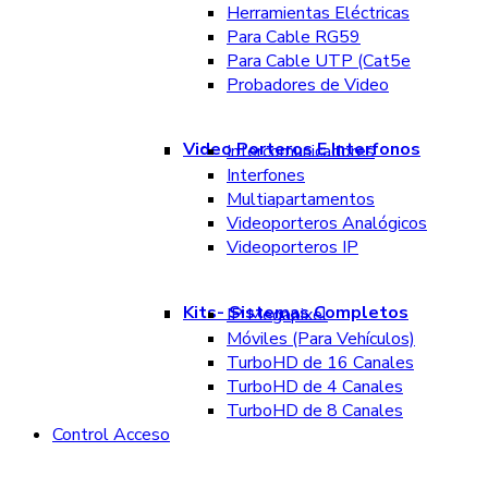
Herramientas Eléctricas
Para Cable RG59
Para Cable UTP (Cat5e
Probadores de Video
Video Porteros E Interfonos
Intercomunicadores
Interfones
Multiapartamentos
Videoporteros Analógicos
Videoporteros IP
Kits- Sistemas Completos
IP Megapixel
Móviles (Para Vehículos)
TurboHD de 16 Canales
TurboHD de 4 Canales
TurboHD de 8 Canales
Control Acceso