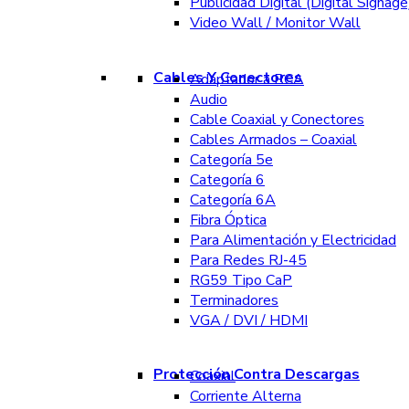
Publicidad Digital (Digital Signage
Video Wall / Monitor Wall
Cables Y Conectores
Adaptador a RCA
Audio
Cable Coaxial y Conectores
Cables Armados – Coaxial
Categoría 5e
Categoría 6
Categoría 6A
Fibra Óptica
Para Alimentación y Electricidad
Para Redes RJ-45
RG59 Tipo CaP
Terminadores
VGA / DVI / HDMI
Protección Contra Descargas
Coaxial
Corriente Alterna