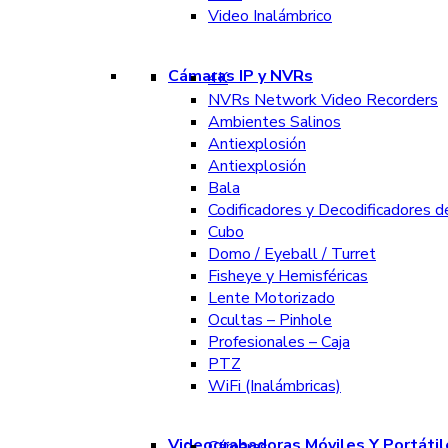
Video Inalámbrico
Cámaras IP y NVRs
4K
NVRs Network Video Recorders
Ambientes Salinos
Antiexplosión
Antiexplosión
Bala
Codificadores y Decodificadores d
Cubo
Domo / Eyeball / Turret
Fisheye y Hemisféricas
Lente Motorizado
Ocultas – Pinhole
Profesionales – Caja
PTZ
WiFi (Inalámbricas)
Videograbadoras Móviles Y Portátil
Cámaras