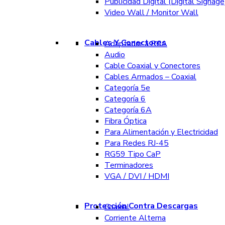
Publicidad Digital (Digital Signage
Video Wall / Monitor Wall
Cables Y Conectores
Adaptador a RCA
Audio
Cable Coaxial y Conectores
Cables Armados – Coaxial
Categoría 5e
Categoría 6
Categoría 6A
Fibra Óptica
Para Alimentación y Electricidad
Para Redes RJ-45
RG59 Tipo CaP
Terminadores
VGA / DVI / HDMI
Protección Contra Descargas
Coaxial
Corriente Alterna