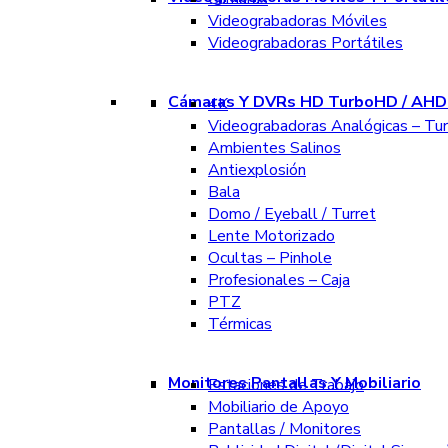
Videograbadoras Móviles
Videograbadoras Portátiles
Cámaras Y DVRs HD TurboHD / AHD 
4K
Videograbadoras Analógicas – Tu
Ambientes Salinos
Antiexplosión
Bala
Domo / Eyeball / Turret
Lente Motorizado
Ocultas – Pinhole
Profesionales – Caja
PTZ
Térmicas
Monitores Pantallas Y Mobiliario
Estaciones de Trabajo
Mobiliario de Apoyo
Pantallas / Monitores