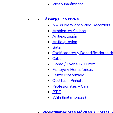
Video Inalámbrico
Cámaras IP y NVRs
4K
NVRs Network Video Recorders
Ambientes Salinos
Antiexplosión
Antiexplosión
Bala
Codificadores y Decodificadores d
Cubo
Domo / Eyeball / Turret
Fisheye y Hemisféricas
Lente Motorizado
Ocultas – Pinhole
Profesionales – Caja
PTZ
WiFi (Inalámbricas)
Videograbadoras Móviles Y Portátil
Cámaras