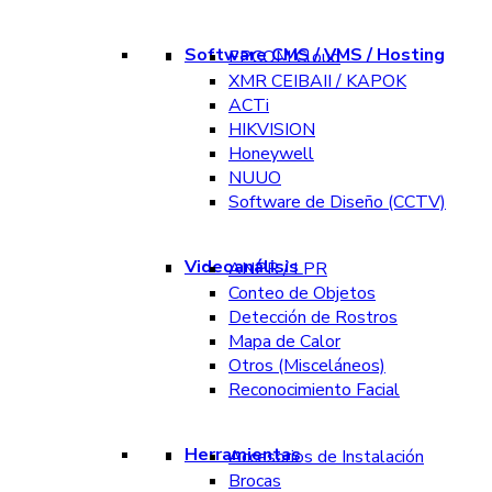
Software CMS / VMS / Hosting
EPCOM Cloud
XMR CEIBAII / KAPOK
ACTi
HIKVISION
Honeywell
NUUO
Software de Diseño (CCTV)
Videoanálisis
ANPR / LPR
Conteo de Objetos
Detección de Rostros
Mapa de Calor
Otros (Misceláneos)
Reconocimiento Facial
Herramientas
Accesorios de Instalación
Brocas