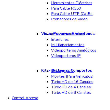
Herramientas Eléctricas
Para Cable RG59
Para Cable UTP (Cat5e
Probadores de Video
Video Porteros E Interfonos
Intercomunicadores
Interfones
Multiapartamentos
Videoporteros Analógicos
Videoporteros IP
Kits- Sistemas Completos
IP Megapixel
Móviles (Para Vehículos)
TurboHD de 16 Canales
TurboHD de 4 Canales
TurboHD de 8 Canales
Control Acceso