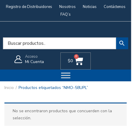
Registro de Distribuidores
Nosotros
Noticias
Contáctenos
FAQ’s
Acceso
0
$
0
Mi Cuenta
Inicio
Productos etiquetados “NMO-58UPL”
No se encontraron productos que concuerden con la
selección.