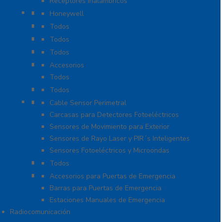
Receptores Inalámbricos
Megafonía y Audioevacuación
Honeywell
Paneles de Alarma
Todos
Protección Contra Sobretensiones
Todos
Videoverificación
Todos
Generadores de Niebla
Accesorios
Todos
Teclados
Todos
Protección Perimetral
Cable Sensor Perimetral
Carcasas para Detectores Fotoeléctricos
Sensores de Movimiento para Exterior
Sensores de Rayo Laser y PIR´s Inteligentes
Sensores Fotoeléctricos y Microondas
Señalamientos
Todos
Sistemas de Emergencia
Accesorios para Puertas de Emergencia
Barras para Puertas de Emergencia
Estaciones Manuales de Emergencia
Radiocomunicación