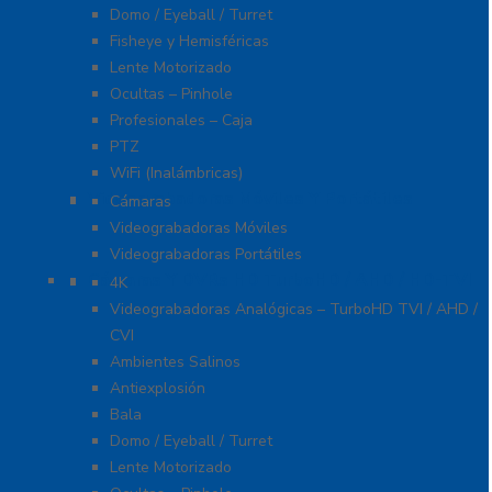
Domo / Eyeball / Turret
Fisheye y Hemisféricas
Lente Motorizado
Ocultas – Pinhole
Profesionales – Caja
PTZ
WiFi (Inalámbricas)
Videograbadoras Móviles Y Portátiles
Cámaras
Videograbadoras Móviles
Videograbadoras Portátiles
Cámaras Y DVRs HD TurboHD / AHD / HD-TVI
4K
Videograbadoras Analógicas – TurboHD TVI / AHD /
CVI
Ambientes Salinos
Antiexplosión
Bala
Domo / Eyeball / Turret
Lente Motorizado