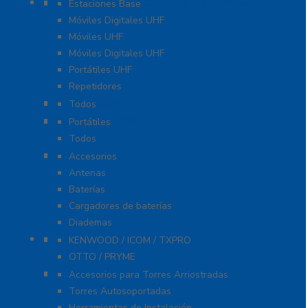
Radios Comerciales ICOM / KENWOOD
Estaciones Base
Móviles Digitales UHF
Móviles UHF
Móviles Digitales UHF
Portátiles UHF
Repetidores
Radios ICOM WiFi
Todos
Radios Marinos
Portátiles
Todos
Accesorios para KENWOOD
Accesorios
Antenas
Baterías
Cargadores de baterías
Diademas
Refacciones
KENWOOD / ICOM / TXPRO
OTTO / PRYME
Torres y Mástiles
Accesorios para Torres Arriostradas
Torres Autosoportadas
Herramientas de Instalación