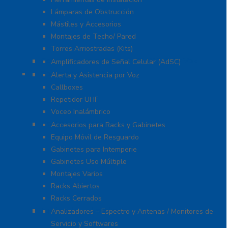
Lámparas de Obstrucción
Mástiles y Accesorios
Montajes de Techo/ Pared
Torres Arriostradas (Kits)
Cobertura para Celular 4G LTE, 3G y Voz
Amplificadores de Señal Celular (AdSC)
Soluciones RITRON
Alerta y Asistencia por Voz
Callboxes
Repetidor UHF
Voceo Inalámbrico
Racks y Gabinetes
Accesorios para Racks y Gabinetes
Equipo Móvil de Resguardo
Gabinetes para Intemperie
Gabinetes Uso Múltiple
Montajes Varios
Racks Abiertos
Racks Cerrados
Equipo de Laboratorio
Analizadores – Espectro y Antenas / Monitores de
Servicio y Softwares