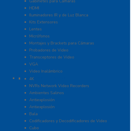
Gabinetes para Cámaras
HDMI
Iluminadores IR y de Luz Blanca
Kits Extensores
Lentes
Micrófonos
Montajes y Brackets para Cámaras
Probadores de Video
Transceptores de Video
VGA
Video Inalámbrico
Cámaras IP y NVRs
4K
NVRs Network Video Recorders
Ambientes Salinos
Antiexplosión
Antiexplosión
Bala
Codificadores y Decodificadores de Video
Cubo