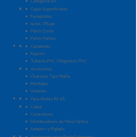
Categoría 6A
Cableado de Cobre
Cajas Superficiales
Faceplates
Jacks / Plugs
Patch Cords
Patch Panels
Canalización
Canaletas
Fijación
Tubería PVC / Registros PVC
Charola
Accesorios
Charolas Tipo Malla
Montajes
Uniones
Conectores
Para Redes RJ-45
Fibra Óptica
Cable
Conectores
Distribuidores de Fibra Óptica
Jumpers y Pigtails
Rack y Gabinetes
Accesorios para Rack/Gabinetes