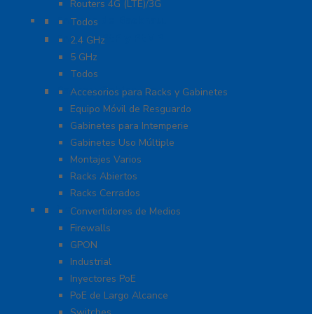
Routers 4G (LTE)/3G
Enlaces de Backhaul
Todos
Enlaces PtP y PtMP
2.4 GHz
5 GHz
Todos
Racks y Gabinetes
Accesorios para Racks y Gabinetes
Equipo Móvil de Resguardo
Gabinetes para Intemperie
Gabinetes Uso Múltiple
Montajes Varios
Racks Abiertos
Racks Cerrados
Networking
Convertidores de Medios
Firewalls
GPON
Industrial
Inyectores PoE
PoE de Largo Alcance
Switches