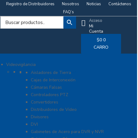
Registro de Distribuidores
Nosotros
Noticias
Contáctenos
FAQ’s
Acceso
Mi
Cuenta
$
0
0
CARRO
Videovigilancia
Accesorios generales
Aisladores de Tierra
Cajas de Interconexión
Cámaras Falsas
Controladores PTZ
Convertidores
Distribuidores de Video
Divisores
DVI
Gabinetes de Acero para DVR y NVR