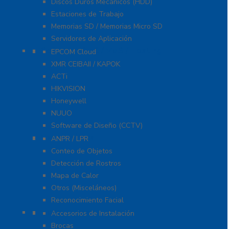
Discos Duros Mecánicos (HDD)
Estaciones de Trabajo
Memorias SD / Memorias Micro SD
Servidores de Aplicación
Software CMS / VMS / Hosting
EPCOM Cloud
XMR CEIBAII / KAPOK
ACTi
HIKVISION
Honeywell
NUUO
Software de Diseño (CCTV)
Videoanálisis
ANPR / LPR
Conteo de Objetos
Detección de Rostros
Mapa de Calor
Otros (Misceláneos)
Reconocimiento Facial
Herramientas
Accesorios de Instalación
Brocas