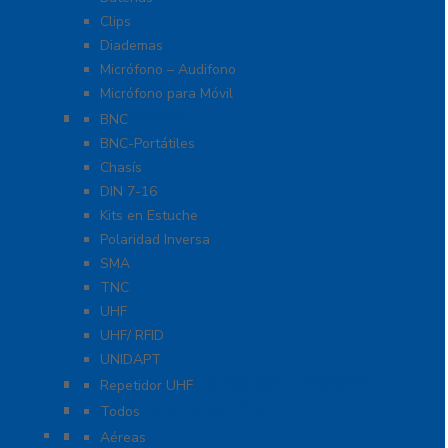
Clips
Diademas
Micrófono – Audifono
Micrófono para Móvil
Adaptadores
BNC
BNC-Portátiles
Chasís
DIN 7-16
Kits en Estuche
Polaridad Inversa
SMA
TNC
UHF
UHF/ RFID
UNIDAPT
Repetidores para Radiocomunicación
Repetidor UHF
Radio Sobre Celular PoC
Todos
Antenas
Aéreas