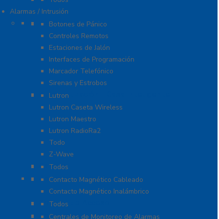
Alarmas / Intrusión
Accesorios
Botones de Pánico
Controles Remotos
Estaciones de Jalón
Interfaces de Programación
Marcador Telefónico
Sirenas y Estrobos
Automatización – Casa Inteligente
Lutron
Lutron Caseta Wireless
Lutron Maestro
Lutron RadioRa2
Todo
Z-Wave
Cables
Todos
Contactos Magnéticos
Contacto Magnético Cableado
Contacto Magnético Inalámbrico
Control de Acceso
Todos
Centrales de Monitoreo
Centrales de Monitoreo de Alarmas