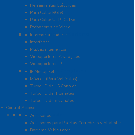
Herramientas Eléctricas
Para Cable RG59
Para Cable UTP (Cat5e
Probadores de Video
Video Porteros E Interfonos
Intercomunicadores
Interfones
Multiapartamentos
Videoporteros Analógicos
Videoporteros IP
Kits- Sistemas Completos
IP Megapixel
Móviles (Para Vehículos)
TurboHD de 16 Canales
TurboHD de 4 Canales
TurboHD de 8 Canales
Control Acceso
Acceso Vehicular
Accesorios
Accesorios para Puertas Corredizas y Abatibles
Barreras Vehiculares