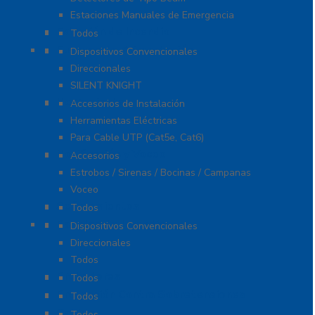
Estaciones Manuales de Emergencia
Extinción de Incendio
Todos
Fuentes de Alimentación
Dispositivos Convencionales
Direccionales
SILENT KNIGHT
Herramientas
Accesorios de Instalación
Herramientas Eléctricas
Para Cable UTP (Cat5e, Cat6)
Notificación y Voceo
Accesorios
Estrobos / Sirenas / Bocinas / Campanas
Voceo
Señalamientos
Todos
Paneles de Incendio
Dispositivos Convencionales
Direccionales
Todos
Probadores
Todos
Protección Contra Sobretensiones
Todos
Cables
Todos