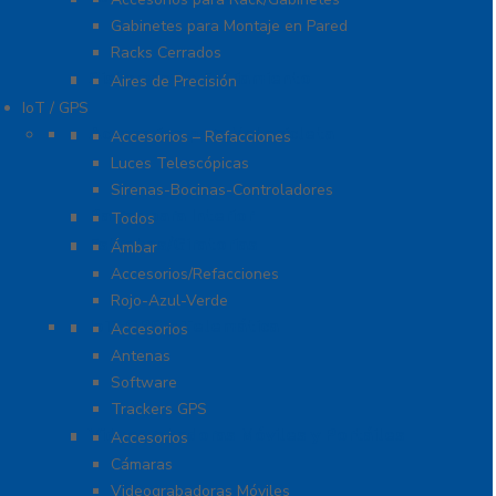
Gabinetes para Montaje en Pared
Racks Cerrados
Sistemas de Enfriamiento
Aires de Precisión
IoT / GPS
Accesorios para Motocicleta
Accesorios – Refacciones
Luces Telescópicas
Sirenas-Bocinas-Controladores
Barras para Interior
Todos
Estrobos/Giratorias
Ámbar
Accesorios/Refacciones
Rojo-Azul-Verde
IoT, GPS y Telemática
Accesorios
Antenas
Software
Trackers GPS
Videograbadoras Móviles y Portáiles
Accesorios
Cámaras
Videograbadoras Móviles