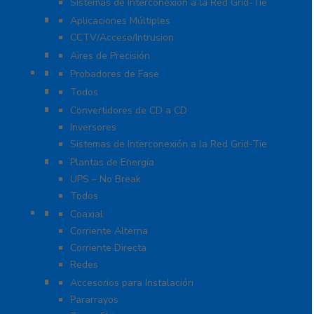
Sistemas de Interconexión a la Red Grid-Tie
Fuentes de Poder
Aplicaciones Múltiples
CCTV/Acceso/Intrusion
Sistemas de Enfriamiento
Aires de Precisión
Herramientas
Probadores de Fase
Iluminación LED
Todos
Inversores y Convertidores
Convertidores de CD a CD
Inversores
Sistemas de Interconexión a la Red Grid-Tie
UPS / Respaldo
Plantas de Energía
UPS – No Break
Todos
Protección contra Descargas
Coaxial
Corriente Alterna
Corriente Directa
Redes
Tierra Física y Pararrayos
Accesorios para Instalación
Pararrayos