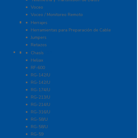
Voceo
Voceo / Monitoreo Remoto
Cables
Herrajes
Herramientas para Preparación de Cable
Jumpers
Retazos
Conectores
Chasís
Heliax
RF-600
RG-142/U
RG-142/U
RG-174/U
RG-213/U
RG-214/U
RG-316/U
RG-58/U
RG-58/U
RG-59