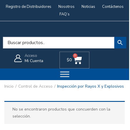
Registro de Distribuidores
Nosotros
Noticias
Contáctenos
FAQ’s
Acceso
0
$
0
Mi Cuenta
Inicio
Control de Acceso
Inspección por Rayos X y Explosivos
No se encontraron productos que concuerden con la
selección.