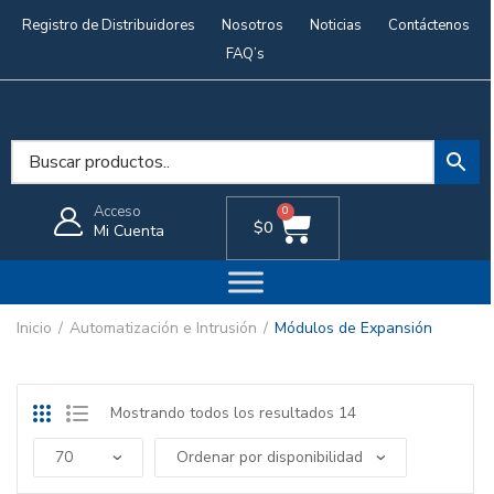
Registro de Distribuidores
Nosotros
Noticias
Contáctenos
FAQ’s
Acceso
0
$
0
Mi Cuenta
Inicio
Automatización e Intrusión
Módulos de Expansión
Mostrando todos los resultados 14