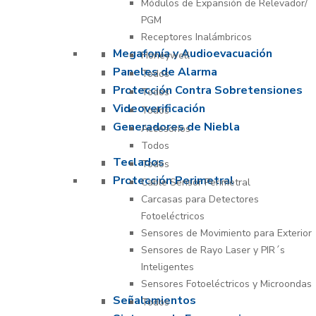
Módulos de Expansión de Relevador/
PGM
Receptores Inalámbricos
Megafonía y Audioevacuación
Honeywell
Paneles de Alarma
Todos
Protección Contra Sobretensiones
Todos
Videoverificación
Todos
Generadores de Niebla
Accesorios
Todos
Teclados
Todos
Protección Perimetral
Cable Sensor Perimetral
Carcasas para Detectores
Fotoeléctricos
Sensores de Movimiento para Exterior
Sensores de Rayo Laser y PIR´s
Inteligentes
Sensores Fotoeléctricos y Microondas
Señalamientos
Todos