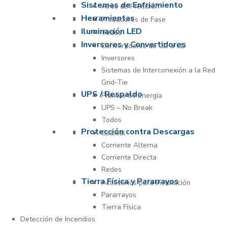
Sistemas de Enfriamiento
Aires de Precisión
Herramientas
Probadores de Fase
Iluminación LED
Todos
Inversores y Convertidores
Convertidores de CD a CD
Inversores
Sistemas de Interconexión a la Red
Grid-Tie
UPS / Respaldo
Plantas de Energía
UPS – No Break
Todos
Protección contra Descargas
Coaxial
Corriente Alterna
Corriente Directa
Redes
Tierra Física y Pararrayos
Accesorios para Instalación
Pararrayos
Tierra Física
Detección de Incendios