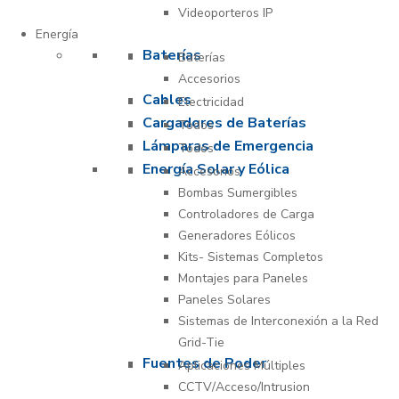
Videoporteros IP
Energía
Baterías
Baterías
Accesorios
Cables
Electricidad
Cargadores de Baterías
Todos
Lámparas de Emergencia
Todos
Energía Solar y Eólica
Accesorios
Bombas Sumergibles
Controladores de Carga
Generadores Eólicos
Kits- Sistemas Completos
Montajes para Paneles
Paneles Solares
Sistemas de Interconexión a la Red
Grid-Tie
Fuentes de Poder
Aplicaciones Múltiples
CCTV/Acceso/Intrusion