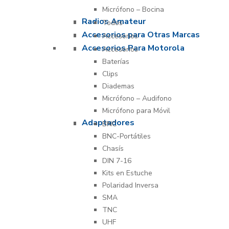
Micrófono – Bocina
Radios Amateur
Todos
Accesorios para Otras Marcas
Accesorios
Accesorios Para Motorola
Accesorios
Baterías
Clips
Diademas
Micrófono – Audifono
Micrófono para Móvil
Adaptadores
BNC
BNC-Portátiles
Chasís
DIN 7-16
Kits en Estuche
Polaridad Inversa
SMA
TNC
UHF