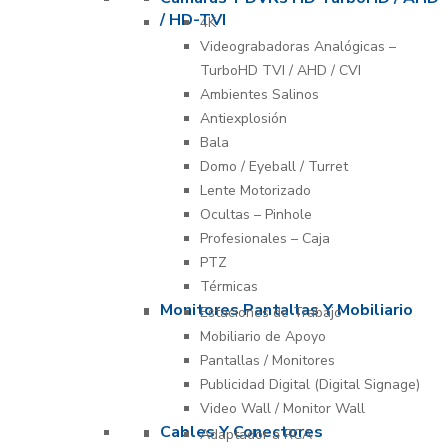
/ HD-TVI
4K
Videograbadoras Analógicas –
TurboHD TVI / AHD / CVI
Ambientes Salinos
Antiexplosión
Bala
Domo / Eyeball / Turret
Lente Motorizado
Ocultas – Pinhole
Profesionales – Caja
PTZ
Térmicas
Monitores Pantallas Y Mobiliario
Estaciones de Trabajo
Mobiliario de Apoyo
Pantallas / Monitores
Publicidad Digital (Digital Signage)
Video Wall / Monitor Wall
Cables Y Conectores
Adaptador a RCA