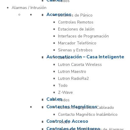
Cables
Todos
Alarmas / Intrusión
Accesorios
Botones de Pánico
Controles Remotos
Estaciones de Jalón
Interfaces de Programación
Marcador Telefónico
Sirenas y Estrobos
Automatización – Casa Inteligente
Lutron
Lutron Caseta Wireless
Lutron Maestro
Lutron RadioRa2
Todo
Z-Wave
Cables
Todos
Contactos Magnéticos
Contacto Magnético Cableado
Contacto Magnético Inalámbrico
Control de Acceso
Todos
Centrales de Monitoreo
Centrales de Monitoreo de Alarmas