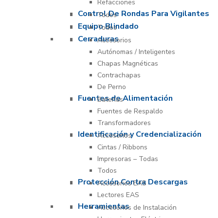
Refacciones
Control De Rondas Para Vigilantes
Todos
Equipo Blindado
Todos
Cerraduras
Accesorios
Autónomas / Inteligentes
Chapas Magnéticas
Contrachapas
De Perno
Fuentes de Alimentación
Baterías
Fuentes de Respaldo
Transformadores
Identificación y Credencialización
Accesorios
Cintas / Ribbons
Impresoras – Todas
Todos
Protección Contra Descargas
Accesorios EAS
Lectores EAS
Herramientas
Accesorios de Instalación