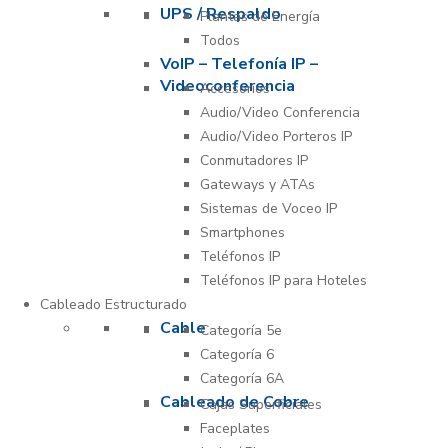
UPS / Respaldo
Plantas de Energía
Todos
VoIP – Telefonía IP –
Videoconferencia
Accesorios
Audio/Video Conferencia
Audio/Video Porteros IP
Conmutadores IP
Gateways y ATAs
Sistemas de Voceo IP
Smartphones
Teléfonos IP
Teléfonos IP para Hoteles
Cableado Estructurado
Cable
Categoría 5e
Categoría 6
Categoría 6A
Cableado de Cobre
Cajas Superficiales
Faceplates