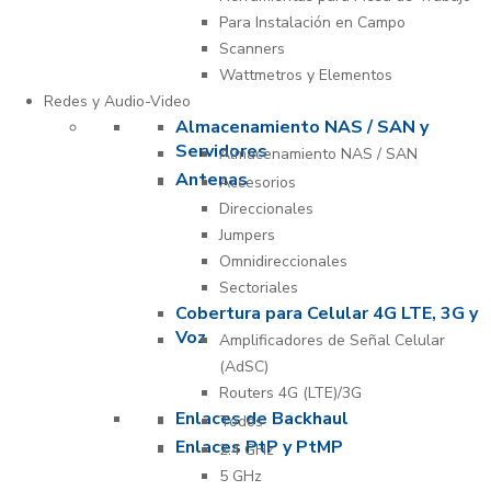
Para Instalación en Campo
Scanners
Wattmetros y Elementos
Redes y Audio-Video
Almacenamiento NAS / SAN y
Servidores
Almacenamiento NAS / SAN
Antenas
Accesorios
Direccionales
Jumpers
Omnidireccionales
Sectoriales
Cobertura para Celular 4G LTE, 3G y
Voz
Amplificadores de Señal Celular
(AdSC)
Routers 4G (LTE)/3G
Enlaces de Backhaul
Todos
Enlaces PtP y PtMP
2.4 GHz
5 GHz