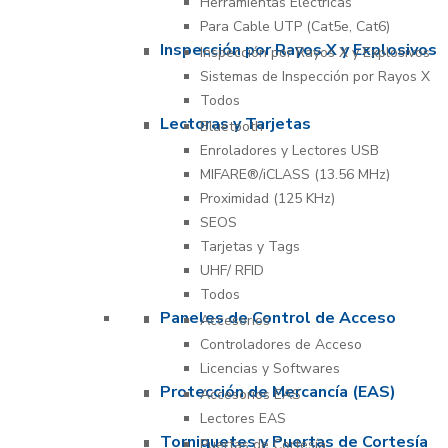
Herramientas Eléctricas
Para Cable UTP (Cat5e, Cat6)
Inspección por Rayos X y Explosivos
Inspección por Rayos X y Explosivos
Sistemas de Inspección por Rayos X
Todos
Lectoras y Tarjetas
Bluetooth
Enroladores y Lectores USB
MIFARE®/iCLASS (13.56 MHz)
Proximidad (125 KHz)
SEOS
Tarjetas y Tags
UHF/ RFID
Todos
Paneles de Control de Acceso
Accesorios
Controladores de Acceso
Licencias y Softwares
Protección de Mercancía (EAS)
Accesorios EAS
Lectores EAS
Torniquetes y Puertas de Cortesía
Puertas de Cortesía