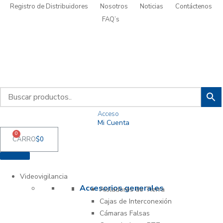
Registro de Distribuidores
Nosotros
Noticias
Contáctenos
FAQ’s
Acceso
Mi Cuenta
0
CARRO
$
0
Videovigilancia
Accesorios generales
Aisladores de Tierra
Cajas de Interconexión
Cámaras Falsas