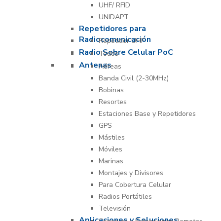
UHF/ RFID
UNIDAPT
Repetidores para
Radiocomunicación
Repetidor UHF
Radio Sobre Celular PoC
Todos
Antenas
Aéreas
Banda Civil (2-30MHz)
Bobinas
Resortes
Estaciones Base y Repetidores
GPS
Mástiles
Móviles
Marinas
Montajes y Divisores
Para Cobertura Celular
Radios Portátiles
Televisión
Aplicaciones y Soluciones