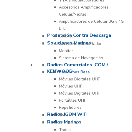
TTA y Multiacopladores
Accesorios Amplificadores
Celular/Nextel
Amplificadores de Celular 3G y 4G
LTE
Protección Contra Descarga
Coaxial
Soluciones Marinas
Accesorios para Radar
Monitor
Sistema de Navegación
Radios Comerciales ICOM /
KENWOOD
Estaciones Base
Móviles Digitales UHF
Móviles UHF
Móviles Digitales UHF
Portátiles UHF
Repetidores
Radios ICOM WiFi
Todos
Radios Marinos
Portátiles
Todos