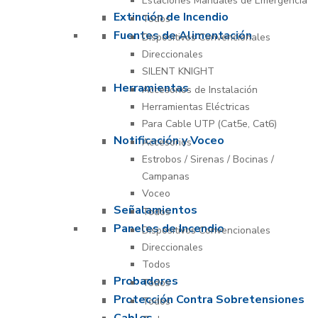
Estaciones Manuales de Emergencia
Extinción de Incendio
Todos
Fuentes de Alimentación
Dispositivos Convencionales
Direccionales
SILENT KNIGHT
Herramientas
Accesorios de Instalación
Herramientas Eléctricas
Para Cable UTP (Cat5e, Cat6)
Notificación y Voceo
Accesorios
Estrobos / Sirenas / Bocinas /
Campanas
Voceo
Señalamientos
Todos
Paneles de Incendio
Dispositivos Convencionales
Direccionales
Todos
Probadores
Todos
Protección Contra Sobretensiones
Todos