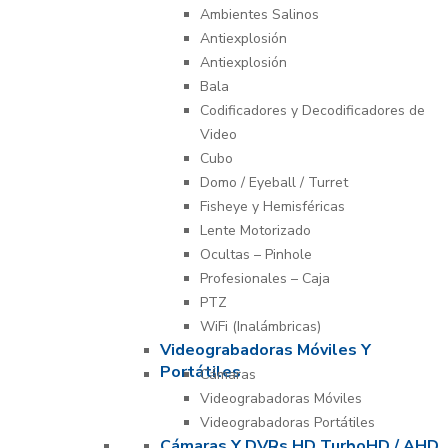
Ambientes Salinos
Antiexplosión
Antiexplosión
Bala
Codificadores y Decodificadores de
Video
Cubo
Domo / Eyeball / Turret
Fisheye y Hemisféricas
Lente Motorizado
Ocultas – Pinhole
Profesionales – Caja
PTZ
WiFi (Inalámbricas)
Videograbadoras Móviles Y
Portátiles
Cámaras
Videograbadoras Móviles
Videograbadoras Portátiles
Cámaras Y DVRs HD TurboHD / AHD