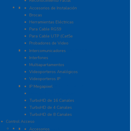
Reconocimiento Facial
Herramientas
Accesorios de Instalación
Brocas
Herramientas Eléctricas
Para Cable RG59
Para Cable UTP (Cat5e
Probadores de Video
Video Porteros E Interfonos
Intercomunicadores
Interfones
Multiapartamentos
Videoporteros Analógicos
Videoporteros IP
Kits- Sistemas Completos
IP Megapixel
Móviles (Para Vehículos)
TurboHD de 16 Canales
TurboHD de 4 Canales
TurboHD de 8 Canales
Control Acceso
Acceso Vehicular
Accesorios