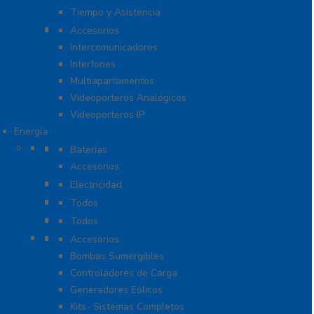
Tiempo y Asistencia
Videoporteros e Interfonos
Accesorios
Intercomunicadores
Interfones
Multiapartamentos
Videoporteros Analógicos
Videoporteros IP
Energía
Baterías
Baterías
Accesorios
Cables
Electricidad
Cargadores de Baterías
Todos
Lámparas de Emergencia
Todos
Energía Solar y Eólica
Accesorios
Bombas Sumergibles
Controladores de Carga
Generadores Eólicos
Kits- Sistemas Completos