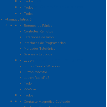
Probadores
Todos
Protección Contra Sobretensiones
Todos
Cables
Todos
Alarmas / Intrusión
Accesorios
Botones de Pánico
Controles Remotos
Estaciones de Jalón
Interfaces de Programación
Marcador Telefónico
Sirenas y Estrobos
Automatización – Casa Inteligente
Lutron
Lutron Caseta Wireless
Lutron Maestro
Lutron RadioRa2
Todo
Z-Wave
Cables
Todos
Contactos Magnéticos
Contacto Magnético Cableado