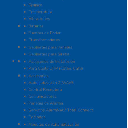
Sísmico
Temperatura
Vibraciones
Energía
Baterías
Fuentes de Poder
Transformadores
Gabinetes y Carcasas
Gabinetes para Paneles
Gabinetes para Sirena
Herramientas
Accesorios de Instalación
Para Cable UTP (Cat5e, Cat6)
Honeywell Total Connect
Accesorios
Automatización Z-WAVE
Central Receptora
Comunicadores
Paneles de Alarma
Servicios AlarmNet / Total Connect
Teclados
Módulos de Expansión
Módulos de Automatización