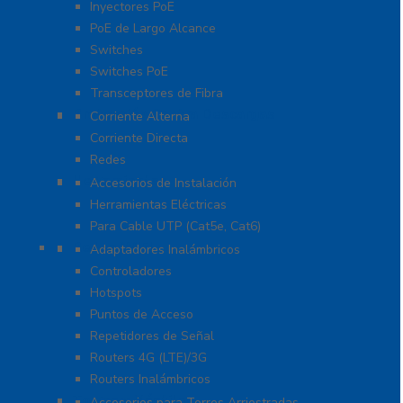
Inyectores PoE
PoE de Largo Alcance
Switches
Switches PoE
Transceptores de Fibra
Protección Contra Descargas
Corriente Alterna
Corriente Directa
Redes
Herramientas
Accesorios de Instalación
Herramientas Eléctricas
Para Cable UTP (Cat5e, Cat6)
Redes WIFI
Adaptadores Inalámbricos
Controladores
Hotspots
Puntos de Acceso
Repetidores de Señal
Routers 4G (LTE)/3G
Routers Inalámbricos
Torres y Mástiles
Accesorios para Torres Arriostradas