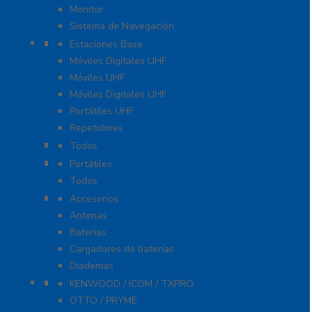
Monitor
Sistema de Navegación
Radios Comerciales ICOM / KENWOOD
Estaciones Base
Móviles Digitales UHF
Móviles UHF
Móviles Digitales UHF
Portátiles UHF
Repetidores
Radios ICOM WiFi
Todos
Radios Marinos
Portátiles
Todos
Accesorios para KENWOOD
Accesorios
Antenas
Baterías
Cargadores de baterías
Diademas
Refacciones
KENWOOD / ICOM / TXPRO
OTTO / PRYME