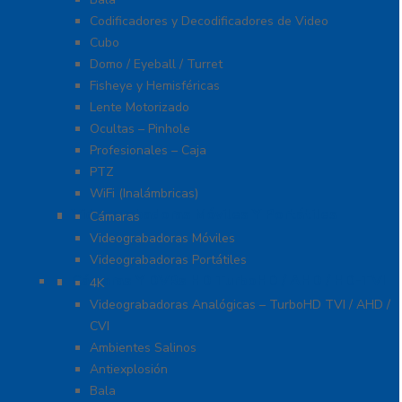
Codificadores y Decodificadores de Video
Cubo
Domo / Eyeball / Turret
Fisheye y Hemisféricas
Lente Motorizado
Ocultas – Pinhole
Profesionales – Caja
PTZ
WiFi (Inalámbricas)
Videograbadoras Móviles Y Portátiles
Cámaras
Videograbadoras Móviles
Videograbadoras Portátiles
Cámaras Y DVRs HD TurboHD / AHD / HD-TVI
4K
Videograbadoras Analógicas – TurboHD TVI / AHD /
CVI
Ambientes Salinos
Antiexplosión
Bala