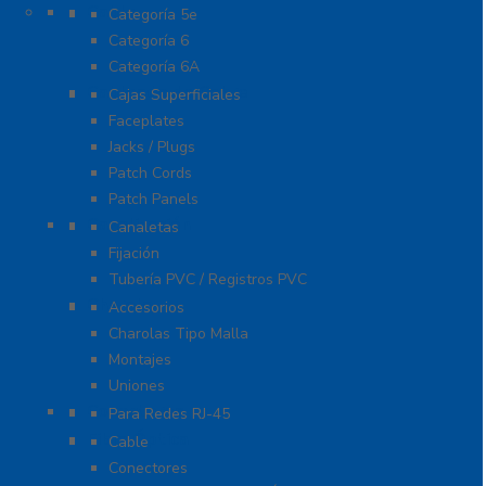
Cable
Categoría 5e
Categoría 6
Categoría 6A
Cableado de Cobre
Cajas Superficiales
Faceplates
Jacks / Plugs
Patch Cords
Patch Panels
Canalización
Canaletas
Fijación
Tubería PVC / Registros PVC
Charola
Accesorios
Charolas Tipo Malla
Montajes
Uniones
Conectores
Para Redes RJ-45
Fibra Óptica
Cable
Conectores