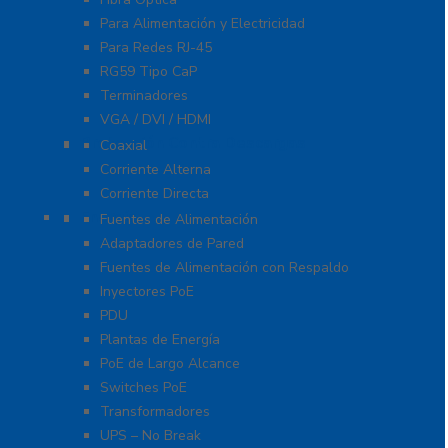
Para Alimentación y Electricidad
Para Redes RJ-45
RG59 Tipo CaP
Terminadores
VGA / DVI / HDMI
Protección Contra Descargas
Coaxial
Corriente Alterna
Corriente Directa
Energía
Fuentes de Alimentación
Adaptadores de Pared
Fuentes de Alimentación con Respaldo
Inyectores PoE
PDU
Plantas de Energía
PoE de Largo Alcance
Switches PoE
Transformadores
UPS – No Break