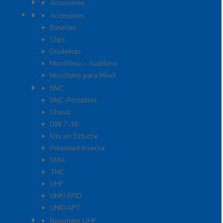
Accesorios para Otras Marcas
Accesorios
Accesorios Para Motorola
Accesorios
Baterías
Clips
Diademas
Micrófono – Audifono
Micrófono para Móvil
Adaptadores
BNC
BNC-Portátiles
Chasís
DIN 7-16
Kits en Estuche
Polaridad Inversa
SMA
TNC
UHF
UHF/ RFID
UNIDAPT
Repetidores para Radiocomunicación
Repetidor UHF