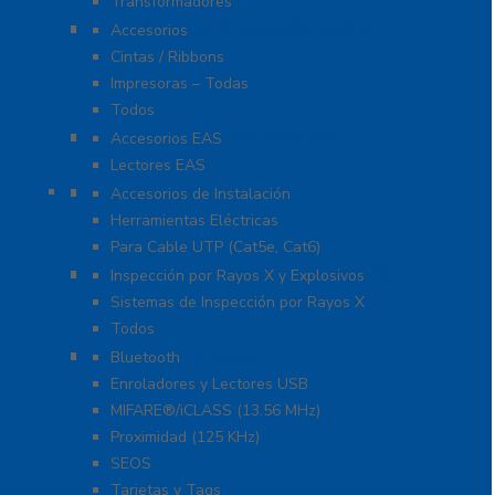
Transformadores
Identificación y Credencialización
Accesorios
Cintas / Ribbons
Impresoras – Todas
Todos
Protección Contra Descargas
Accesorios EAS
Lectores EAS
Herramientas
Accesorios de Instalación
Herramientas Eléctricas
Para Cable UTP (Cat5e, Cat6)
Inspección por Rayos X y Explosivos
Inspección por Rayos X y Explosivos
Sistemas de Inspección por Rayos X
Todos
Lectoras y Tarjetas
Bluetooth
Enroladores y Lectores USB
MIFARE®/iCLASS (13.56 MHz)
Proximidad (125 KHz)
SEOS
Tarjetas y Tags