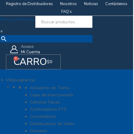
Registro de Distribuidores
Nosotros
Noticias
Contáctenos
FAQ’s
Buscar productos..
×
Acceso
Mi Cuenta
CARRO
0
$
0
Videovigilancia
Accesorios generales
Aisladores de Tierra
Cajas de Interconexión
Cámaras Falsas
Controladores PTZ
Convertidores
Distribuidores de Video
Divisores