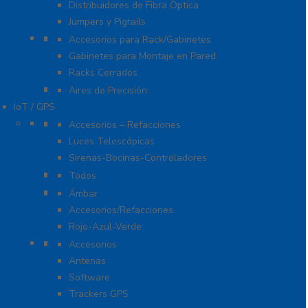
Distribuidores de Fibra Óptica
Jumpers y Pigtails
Rack y Gabinetes
Accesorios para Rack/Gabinetes
Gabinetes para Montaje en Pared
Racks Cerrados
Sistemas de Enfriamiento
Aires de Precisión
IoT / GPS
Accesorios para Motocicleta
Accesorios – Refacciones
Luces Telescópicas
Sirenas-Bocinas-Controladores
Barras para Interior
Todos
Estrobos/Giratorias
Ámbar
Accesorios/Refacciones
Rojo-Azul-Verde
IoT, GPS y Telemática
Accesorios
Antenas
Software
Trackers GPS