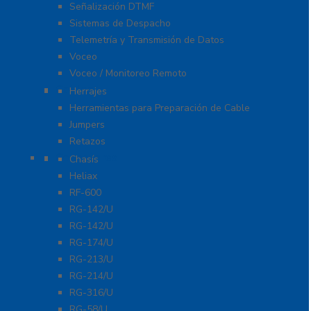
Señalización DTMF
Sistemas de Despacho
Telemetría y Transmisión de Datos
Voceo
Voceo / Monitoreo Remoto
Cables
Herrajes
Herramientas para Preparación de Cable
Jumpers
Retazos
Conectores
Chasís
Heliax
RF-600
RG-142/U
RG-142/U
RG-174/U
RG-213/U
RG-214/U
RG-316/U
RG-58/U