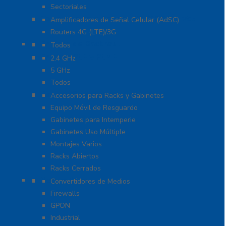
Sectoriales
Cobertura para Celular 4G LTE, 3G y Voz
Amplificadores de Señal Celular (AdSC)
Routers 4G (LTE)/3G
Enlaces de Backhaul
Todos
Enlaces PtP y PtMP
2.4 GHz
5 GHz
Todos
Racks y Gabinetes
Accesorios para Racks y Gabinetes
Equipo Móvil de Resguardo
Gabinetes para Intemperie
Gabinetes Uso Múltiple
Montajes Varios
Racks Abiertos
Racks Cerrados
Networking
Convertidores de Medios
Firewalls
GPON
Industrial