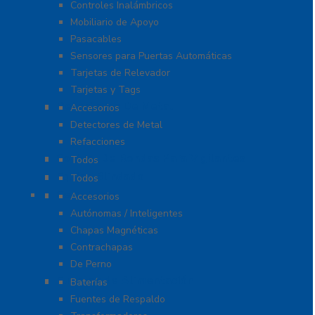
Controles Inalámbricos
Mobiliario de Apoyo
Pasacables
Sensores para Puertas Automáticas
Tarjetas de Relevador
Tarjetas y Tags
Detectores De Metal
Accesorios
Detectores de Metal
Refacciones
Control De Rondas Para Vigilantes
Todos
Equipo Blindado
Todos
Cerraduras
Accesorios
Autónomas / Inteligentes
Chapas Magnéticas
Contrachapas
De Perno
Fuentes de Alimentación
Baterías
Fuentes de Respaldo