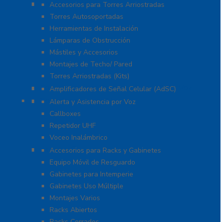
Torres y Mástiles
Accesorios para Torres Arriostradas
Torres Autosoportadas
Herramientas de Instalación
Lámparas de Obstrucción
Mástiles y Accesorios
Montajes de Techo/ Pared
Torres Arriostradas (Kits)
Cobertura para Celular 4G LTE, 3G y Voz
Amplificadores de Señal Celular (AdSC)
Soluciones RITRON
Alerta y Asistencia por Voz
Callboxes
Repetidor UHF
Voceo Inalámbrico
Racks y Gabinetes
Accesorios para Racks y Gabinetes
Equipo Móvil de Resguardo
Gabinetes para Intemperie
Gabinetes Uso Múltiple
Montajes Varios
Racks Abiertos
Racks Cerrados