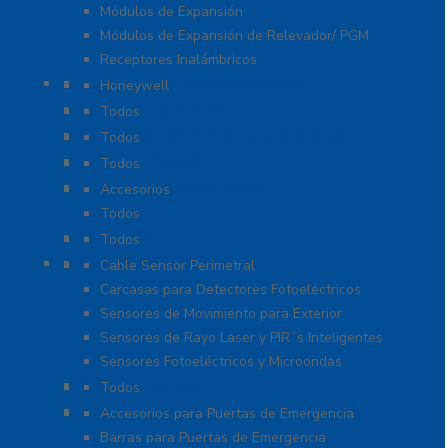
Módulos de Expansión
Módulos de Expansión de Relevador/ PGM
Receptores Inalámbricos
Megafonía y Audioevacuación
Honeywell
Paneles de Alarma
Todos
Protección Contra Sobretensiones
Todos
Videoverificación
Todos
Generadores de Niebla
Accesorios
Todos
Teclados
Todos
Protección Perimetral
Cable Sensor Perimetral
Carcasas para Detectores Fotoeléctricos
Sensores de Movimiento para Exterior
Sensores de Rayo Laser y PIR´s Inteligentes
Sensores Fotoeléctricos y Microondas
Señalamientos
Todos
Sistemas de Emergencia
Accesorios para Puertas de Emergencia
Barras para Puertas de Emergencia