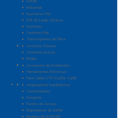
GPON
Industrial
Inyectores PoE
PoE de Largo Alcance
Switches
Switches PoE
Transceptores de Fibra
Protección Contra Descargas
Corriente Alterna
Corriente Directa
Redes
Herramientas
Accesorios de Instalación
Herramientas Eléctricas
Para Cable UTP (Cat5e, Cat6)
Redes WIFI
Adaptadores Inalámbricos
Controladores
Hotspots
Puntos de Acceso
Repetidores de Señal
Routers 4G (LTE)/3G