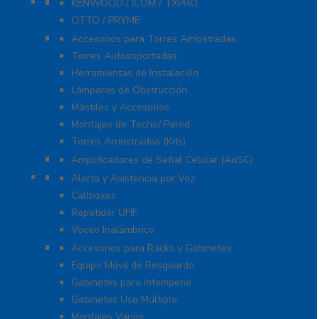
Refacciones
KENWOOD / ICOM / TXPRO
OTTO / PRYME
Torres y Mástiles
Accesorios para Torres Arriostradas
Torres Autosoportadas
Herramientas de Instalación
Lámparas de Obstrucción
Mástiles y Accesorios
Montajes de Techo/ Pared
Torres Arriostradas (Kits)
Cobertura para Celular 4G LTE, 3G y Voz
Amplificadores de Señal Celular (AdSC)
Soluciones RITRON
Alerta y Asistencia por Voz
Callboxes
Repetidor UHF
Voceo Inalámbrico
Racks y Gabinetes
Accesorios para Racks y Gabinetes
Equipo Móvil de Resguardo
Gabinetes para Intemperie
Gabinetes Uso Múltiple
Montajes Varios