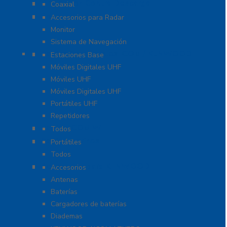
Protección Contra Descarga
Coaxial
Soluciones Marinas
Accesorios para Radar
Monitor
Sistema de Navegación
Radios Comerciales ICOM / KENWOOD
Estaciones Base
Móviles Digitales UHF
Móviles UHF
Móviles Digitales UHF
Portátiles UHF
Repetidores
Radios ICOM WiFi
Todos
Radios Marinos
Portátiles
Todos
Accesorios para KENWOOD
Accesorios
Antenas
Baterías
Cargadores de baterías
Diademas