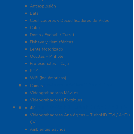
Antiexplosión
Bala
Codificadores y Decodificadores de Video
Cubo
Domo / Eyeball / Turret
Fisheye y Hemisféricas
Lente Motorizado
Ocultas – Pinhole
Profesionales – Caja
PTZ
WiFi (Inalámbricas)
Videograbadoras Móviles Y Portátiles
Cámaras
Videograbadoras Móviles
Videograbadoras Portátiles
Cámaras Y DVRs HD TurboHD / AHD / HD-TVI
4K
Videograbadoras Analógicas – TurboHD TVI / AHD /
CVI
Ambientes Salinos