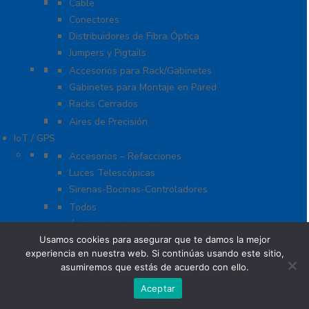
Fibra Óptica
Cable
Conectores
Distribuidores de Fibra Óptica
Jumpers y Pigtails
Rack y Gabinetes
Accesorios para Rack/Gabinetes
Gabinetes para Montaje en Pared
Racks Cerrados
Sistemas de Enfriamiento
Aires de Precisión
IoT / GPS
Accesorios para Motocicleta
Accesorios – Refacciones
Luces Telescópicas
Sirenas-Bocinas-Controladores
Barras para Interior
Todos
Estrobos/Giratorias
Ámbar
Usamos cookies para asegurar que te damos la mejor
Accesorios/Refacciones
experiencia en nuestra web. Si continúas usando este sitio,
Rojo-Azul-Verde
asumiremos que estás de acuerdo con ello.
IoT, GPS y Telemática
Accesorios
Aceptar
Antenas