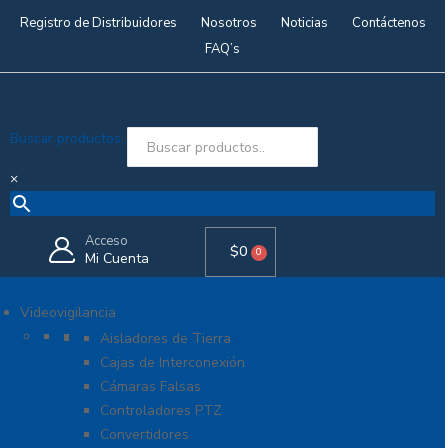
Registro de Distribuidores
Nosotros
Noticias
Contáctenos
FAQ’s
Buscar productos..
×
Acceso
$
0
0
Mi Cuenta
Videovigilancia
Accesorios generales
Aisladores de Tierra
Cajas de Interconexión
Cámaras Falsas
Controladores PTZ
Convertidores