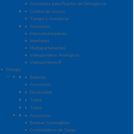
Accesorios para Puertas de Emergencia
Software De Asistencia
Control de Acceso
Tiempo y Asistencia
Videoporteros e Interfonos
Accesorios
Intercomunicadores
Interfones
Multiapartamentos
Videoporteros Analógicos
Videoporteros IP
Energía
Baterías
Baterías
Accesorios
Cables
Electricidad
Cargadores de Baterías
Todos
Lámparas de Emergencia
Todos
Energía Solar y Eólica
Accesorios
Bombas Sumergibles
Controladores de Carga