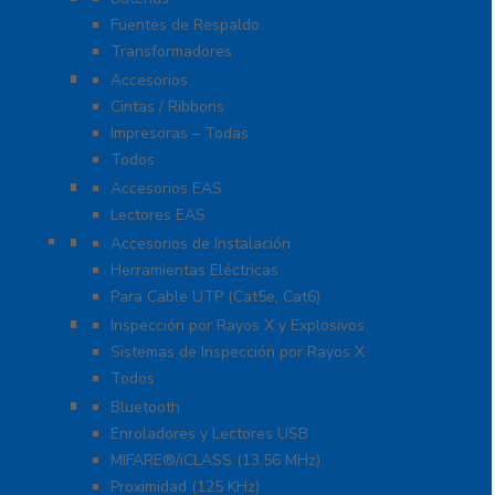
Fuentes de Respaldo
Transformadores
Identificación y Credencialización
Accesorios
Cintas / Ribbons
Impresoras – Todas
Todos
Protección Contra Descargas
Accesorios EAS
Lectores EAS
Herramientas
Accesorios de Instalación
Herramientas Eléctricas
Para Cable UTP (Cat5e, Cat6)
Inspección por Rayos X y Explosivos
Inspección por Rayos X y Explosivos
Sistemas de Inspección por Rayos X
Todos
Lectoras y Tarjetas
Bluetooth
Enroladores y Lectores USB
MIFARE®/iCLASS (13.56 MHz)
Proximidad (125 KHz)