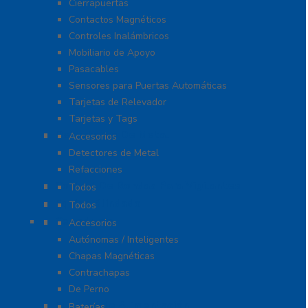
Cierrapuertas
Contactos Magnéticos
Controles Inalámbricos
Mobiliario de Apoyo
Pasacables
Sensores para Puertas Automáticas
Tarjetas de Relevador
Tarjetas y Tags
Detectores De Metal
Accesorios
Detectores de Metal
Refacciones
Control De Rondas Para Vigilantes
Todos
Equipo Blindado
Todos
Cerraduras
Accesorios
Autónomas / Inteligentes
Chapas Magnéticas
Contrachapas
De Perno
Fuentes de Alimentación
Baterías