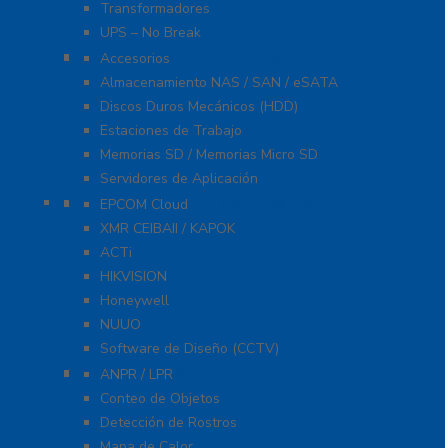
Transformadores
UPS – No Break
Servidores / Almacenamiento
Accesorios
Almacenamiento NAS / SAN / eSATA
Discos Duros Mecánicos (HDD)
Estaciones de Trabajo
Memorias SD / Memorias Micro SD
Servidores de Aplicación
Software CMS / VMS / Hosting
EPCOM Cloud
XMR CEIBAII / KAPOK
ACTi
HIKVISION
Honeywell
NUUO
Software de Diseño (CCTV)
Videoanálisis
ANPR / LPR
Conteo de Objetos
Detección de Rostros
Mapa de Calor