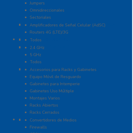
Jumpers
Omnidireccionales
Sectoriales
Cobertura para Celular 4G LTE, 3G y Voz
Amplificadores de Señal Celular (AdSC)
Routers 4G (LTE)/3G
Enlaces de Backhaul
Todos
Enlaces PtP y PtMP
2.4 GHz
5 GHz
Todos
Racks y Gabinetes
Accesorios para Racks y Gabinetes
Equipo Móvil de Resguardo
Gabinetes para Intemperie
Gabinetes Uso Múltiple
Montajes Varios
Racks Abiertos
Racks Cerrados
Networking
Convertidores de Medios
Firewalls