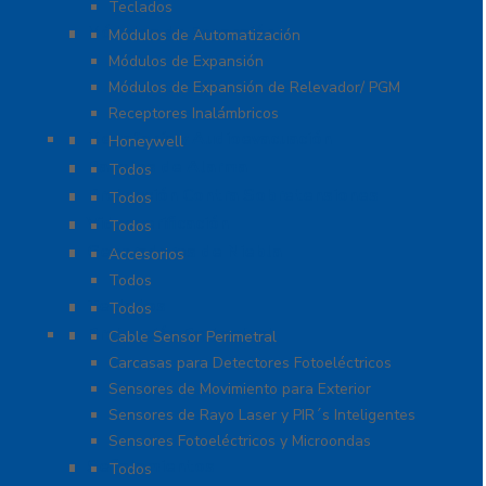
Teclados
Módulos de Expansión
Módulos de Automatización
Módulos de Expansión
Módulos de Expansión de Relevador/ PGM
Receptores Inalámbricos
Megafonía y Audioevacuación
Honeywell
Paneles de Alarma
Todos
Protección Contra Sobretensiones
Todos
Videoverificación
Todos
Generadores de Niebla
Accesorios
Todos
Teclados
Todos
Protección Perimetral
Cable Sensor Perimetral
Carcasas para Detectores Fotoeléctricos
Sensores de Movimiento para Exterior
Sensores de Rayo Laser y PIR´s Inteligentes
Sensores Fotoeléctricos y Microondas
Señalamientos
Todos