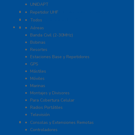
UNIDAPT
Repetidores para Radiocomunicación
Repetidor UHF
Radio Sobre Celular PoC
Todos
Antenas
Aéreas
Banda Civil (2-30MHz)
Bobinas
Resortes
Estaciones Base y Repetidores
GPS
Mástiles
Móviles
Marinas
Montajes y Divisores
Para Cobertura Celular
Radios Portátiles
Televisión
Aplicaciones y Soluciones
Consolas y Extensiones Remotas
Controladores