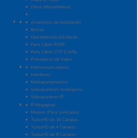
Otros (Misceláneos)
Reconocimiento Facial
Herramientas
Accesorios de Instalación
Brocas
Herramientas Eléctricas
Para Cable RG59
Para Cable UTP (Cat5e
Probadores de Video
Video Porteros E Interfonos
Intercomunicadores
Interfones
Multiapartamentos
Videoporteros Analógicos
Videoporteros IP
Kits- Sistemas Completos
IP Megapixel
Móviles (Para Vehículos)
TurboHD de 16 Canales
TurboHD de 4 Canales
TurboHD de 8 Canales