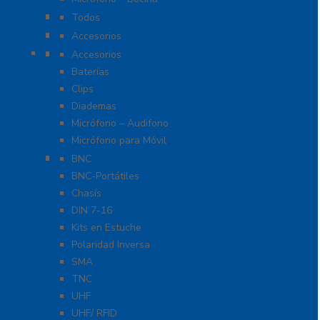
Radios Amateur
Todos
Accesorios para Otras Marcas
Accesorios
Accesorios Para Motorola
Accesorios
Baterías
Clips
Diademas
Micrófono – Audifono
Micrófono para Móvil
Adaptadores
BNC
BNC-Portátiles
Chasís
DIN 7-16
Kits en Estuche
Polaridad Inversa
SMA
TNC
UHF
UHF/ RFID