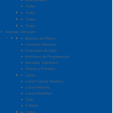
Direccionales
Todos
Probadores
Todos
Protección Contra Sobretensiones
Todos
Cables
Todos
Alarmas / Intrusión
Accesorios
Botones de Pánico
Controles Remotos
Estaciones de Jalón
Interfaces de Programación
Marcador Telefónico
Sirenas y Estrobos
Automatización – Casa Inteligente
Lutron
Lutron Caseta Wireless
Lutron Maestro
Lutron RadioRa2
Todo
Z-Wave
Cables
Todos