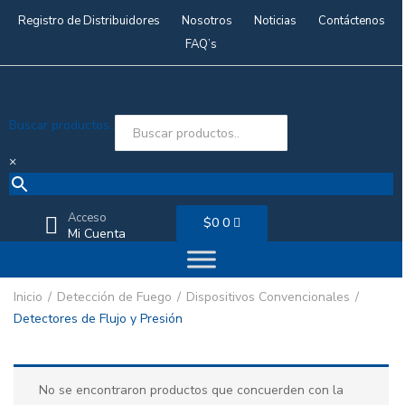
Registro de Distribuidores
Nosotros
Noticias
Contáctenos
FAQ’s
Buscar productos..
×
Acceso
$
0
0
Mi Cuenta
Inicio
Detección de Fuego
Dispositivos Convencionales
Detectores de Flujo y Presión
No se encontraron productos que concuerden con la