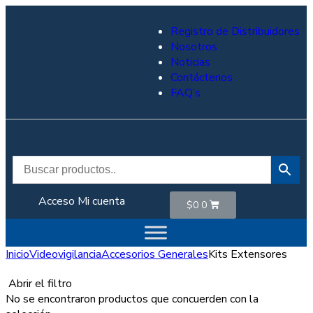
Registro de Distribuidores
Nosotros
Noticias
Contáctenos
FAQ’s
Acceso
Mi cuenta
$
0
0
Inicio
Videovigilancia
Accesorios Generales
Kits Extensores
Abrir el filtro
No se encontraron productos que concuerden con la