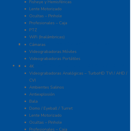
Fisheye y Hemisféricas
Lente Motorizado
Ocultas – Pinhole
Profesionales – Caja
PTZ
WiFi (Inalámbricas)
Videograbadoras Móviles Y Portátiles
Cámaras
Videograbadoras Móviles
Videograbadoras Portátiles
Cámaras Y DVRs HD TurboHD / AHD / HD-TVI
4K
Videograbadoras Analógicas – TurboHD TVI / AHD /
CVI
Ambientes Salinos
Antiexplosión
Bala
Domo / Eyeball / Turret
Lente Motorizado
Ocultas – Pinhole
Profesionales – Caja