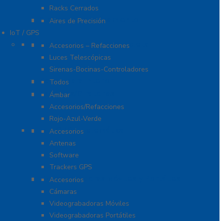
Racks Cerrados
Sistemas de Enfriamiento
Aires de Precisión
IoT / GPS
Accesorios para Motocicleta
Accesorios – Refacciones
Luces Telescópicas
Sirenas-Bocinas-Controladores
Barras para Interior
Todos
Estrobos/Giratorias
Ámbar
Accesorios/Refacciones
Rojo-Azul-Verde
IoT, GPS y Telemática
Accesorios
Antenas
Software
Trackers GPS
Videograbadoras Móviles y Portáiles
Accesorios
Cámaras
Videograbadoras Móviles
Videograbadoras Portátiles