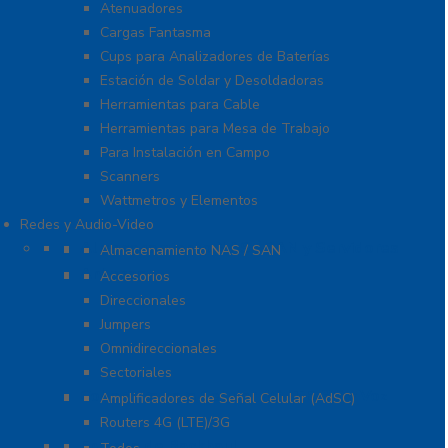
Atenuadores
Cargas Fantasma
Cups para Analizadores de Baterías
Estación de Soldar y Desoldadoras
Herramientas para Cable
Herramientas para Mesa de Trabajo
Para Instalación en Campo
Scanners
Wattmetros y Elementos
Redes y Audio-Video
Almacenamiento NAS / SAN y Servidores
Almacenamiento NAS / SAN
Antenas
Accesorios
Direccionales
Jumpers
Omnidireccionales
Sectoriales
Cobertura para Celular 4G LTE, 3G y Voz
Amplificadores de Señal Celular (AdSC)
Routers 4G (LTE)/3G
Enlaces de Backhaul