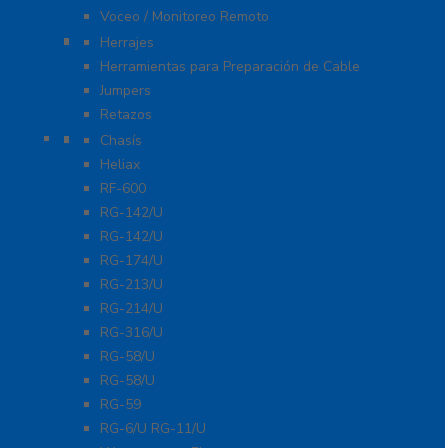
Voceo / Monitoreo Remoto
Cables
Herrajes
Herramientas para Preparación de Cable
Jumpers
Retazos
Conectores
Chasís
Heliax
RF-600
RG-142/U
RG-142/U
RG-174/U
RG-213/U
RG-214/U
RG-316/U
RG-58/U
RG-58/U
RG-59
RG-6/U RG-11/U