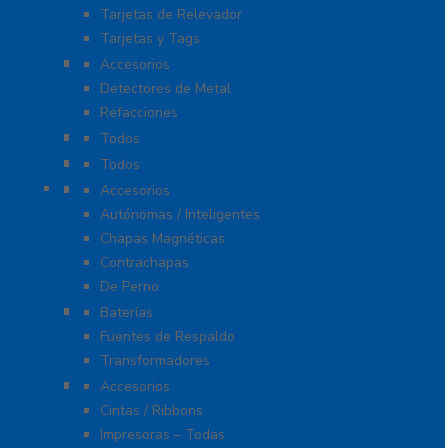
Tarjetas de Relevador
Tarjetas y Tags
Detectores De Metal
Accesorios
Detectores de Metal
Refacciones
Control De Rondas Para Vigilantes
Todos
Equipo Blindado
Todos
Cerraduras
Accesorios
Autónomas / Inteligentes
Chapas Magnéticas
Contrachapas
De Perno
Fuentes de Alimentación
Baterías
Fuentes de Respaldo
Transformadores
Identificación y Credencialización
Accesorios
Cintas / Ribbons
Impresoras – Todas