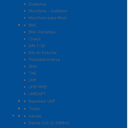
Diademas
Micrófono – Audifono
Micrófono para Móvil
Adaptadores
BNC
BNC-Portátiles
Chasís
DIN 7-16
Kits en Estuche
Polaridad Inversa
SMA
TNC
UHF
UHF/ RFID
UNIDAPT
Repetidores para Radiocomunicación
Repetidor UHF
Radio Sobre Celular PoC
Todos
Antenas
Aéreas
Banda Civil (2-30MHz)