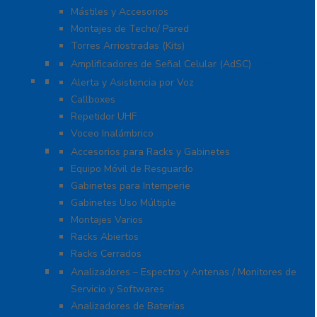
Mástiles y Accesorios
Montajes de Techo/ Pared
Torres Arriostradas (Kits)
Cobertura para Celular 4G LTE, 3G y Voz
Amplificadores de Señal Celular (AdSC)
Soluciones RITRON
Alerta y Asistencia por Voz
Callboxes
Repetidor UHF
Voceo Inalámbrico
Racks y Gabinetes
Accesorios para Racks y Gabinetes
Equipo Móvil de Resguardo
Gabinetes para Intemperie
Gabinetes Uso Múltiple
Montajes Varios
Racks Abiertos
Racks Cerrados
Equipo de Laboratorio
Analizadores – Espectro y Antenas / Monitores de
Servicio y Softwares
Analizadores de Baterías