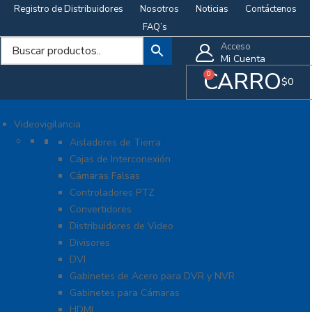
Registro de Distribuidores
Nosotros
Noticias
Contáctenos
FAQ’s
Acceso
Mi Cuenta
CARRO
0
$
0
Videovigilancia
Accesorios generales
Aisladores de Tierra
Cajas de Interconexión
Cámaras Falsas
Controladores PTZ
Convertidores
Distribuidores de Video
Divisores
DVI
Gabinetes de Acero para DVR y NVR
Gabinetes para Cámaras
HDMI