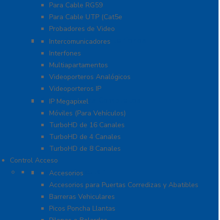
Para Cable RG59
Para Cable UTP (Cat5e
Probadores de Video
Video Porteros E Interfonos
Intercomunicadores
Interfones
Multiapartamentos
Videoporteros Analógicos
Videoporteros IP
Kits- Sistemas Completos
IP Megapixel
Móviles (Para Vehículos)
TurboHD de 16 Canales
TurboHD de 4 Canales
TurboHD de 8 Canales
Control Acceso
Acceso Vehicular
Accesorios
Accesorios para Puertas Corredizas y Abatibles
Barreras Vehiculares
Picos Poncha Llantas