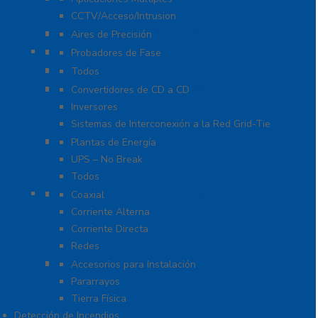
CCTV/Acceso/Intrusion
Sistemas de Enfriamiento
Aires de Precisión
Herramientas
Probadores de Fase
Iluminación LED
Todos
Inversores y Convertidores
Convertidores de CD a CD
Inversores
Sistemas de Interconexión a la Red Grid-Tie
UPS / Respaldo
Plantas de Energía
UPS – No Break
Todos
Protección contra Descargas
Coaxial
Corriente Alterna
Corriente Directa
Redes
Tierra Física y Pararrayos
Accesorios para Instalación
Pararrayos
Tierra Física
Detección de Incendios