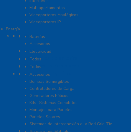
Interfones
Multiapartamentos
Videoporteros Analógicos
Videoporteros IP
Energía
Baterías
Baterías
Accesorios
Cables
Electricidad
Cargadores de Baterías
Todos
Lámparas de Emergencia
Todos
Energía Solar y Eólica
Accesorios
Bombas Sumergibles
Controladores de Carga
Generadores Eólicos
Kits- Sistemas Completos
Montajes para Paneles
Paneles Solares
Sistemas de Interconexión a la Red Grid-Tie
Fuentes de Poder
Aplicaciones Múltiples