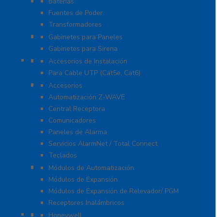
Energía
Baterías
Fuentes de Poder
Transformadores
Gabinetes y Carcasas
Gabinetes para Paneles
Gabinetes para Sirena
Herramientas
Accesorios de Instalación
Para Cable UTP (Cat5e, Cat6)
Honeywell Total Connect
Accesorios
Automatización Z-WAVE
Central Receptora
Comunicadores
Paneles de Alarma
Servicios AlarmNet / Total Connect
Teclados
Módulos de Expansión
Módulos de Automatización
Módulos de Expansión
Módulos de Expansión de Relevador/ PGM
Receptores Inalámbricos
Megafonía y Audioevacuación
Honeywell