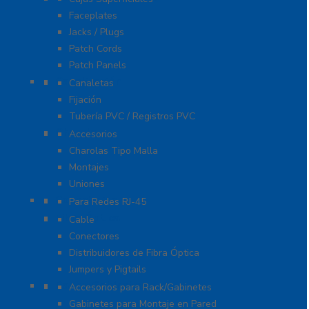
Faceplates
Jacks / Plugs
Patch Cords
Patch Panels
Canalización
Canaletas
Fijación
Tubería PVC / Registros PVC
Charola
Accesorios
Charolas Tipo Malla
Montajes
Uniones
Conectores
Para Redes RJ-45
Fibra Óptica
Cable
Conectores
Distribuidores de Fibra Óptica
Jumpers y Pigtails
Rack y Gabinetes
Accesorios para Rack/Gabinetes
Gabinetes para Montaje en Pared