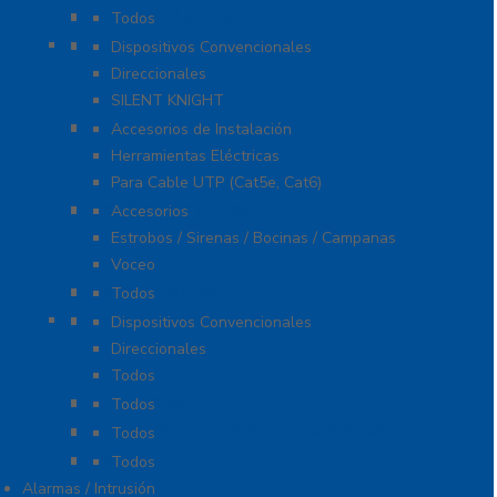
Extinción de Incendio
Todos
Fuentes de Alimentación
Dispositivos Convencionales
Direccionales
SILENT KNIGHT
Herramientas
Accesorios de Instalación
Herramientas Eléctricas
Para Cable UTP (Cat5e, Cat6)
Notificación y Voceo
Accesorios
Estrobos / Sirenas / Bocinas / Campanas
Voceo
Señalamientos
Todos
Paneles de Incendio
Dispositivos Convencionales
Direccionales
Todos
Probadores
Todos
Protección Contra Sobretensiones
Todos
Cables
Todos
Alarmas / Intrusión