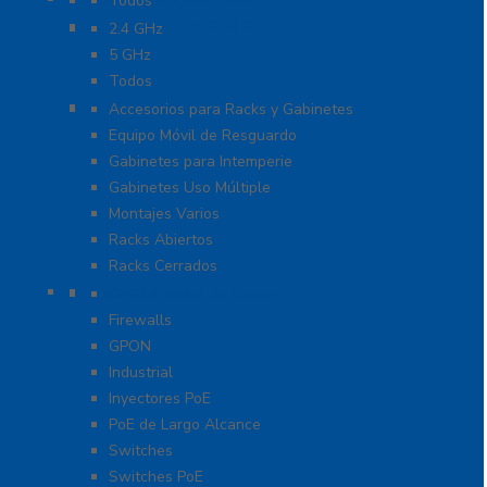
Todos
Enlaces PtP y PtMP
2.4 GHz
5 GHz
Todos
Racks y Gabinetes
Accesorios para Racks y Gabinetes
Equipo Móvil de Resguardo
Gabinetes para Intemperie
Gabinetes Uso Múltiple
Montajes Varios
Racks Abiertos
Racks Cerrados
Networking
Convertidores de Medios
Firewalls
GPON
Industrial
Inyectores PoE
PoE de Largo Alcance
Switches
Switches PoE