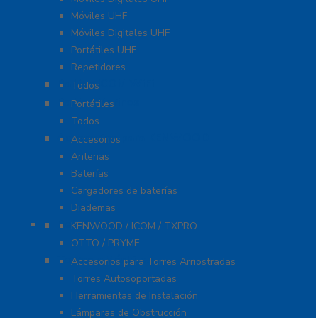
Móviles UHF
Móviles Digitales UHF
Portátiles UHF
Repetidores
Radios ICOM WiFi
Todos
Radios Marinos
Portátiles
Todos
Accesorios para KENWOOD
Accesorios
Antenas
Baterías
Cargadores de baterías
Diademas
Refacciones
KENWOOD / ICOM / TXPRO
OTTO / PRYME
Torres y Mástiles
Accesorios para Torres Arriostradas
Torres Autosoportadas
Herramientas de Instalación
Lámparas de Obstrucción