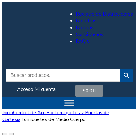
Registro de Distribuidores
Nosotros
Noticias
Contáctenos
FAQ’s
Acceso
Mi cuenta
$
0
0
Inicio
Control de Acceso
Torniquetes y Puertas de
Cortesía
Torniquetes de Medio Cuerpo