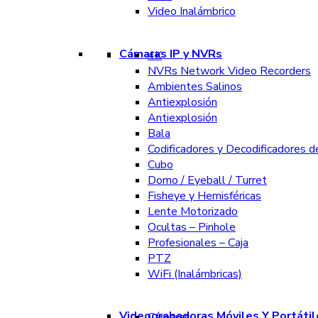
Video Inalámbrico
Cámaras IP y NVRs
4K
NVRs Network Video Recorders
Ambientes Salinos
Antiexplosión
Antiexplosión
Bala
Codificadores y Decodificadores d
Cubo
Domo / Eyeball / Turret
Fisheye y Hemisféricas
Lente Motorizado
Ocultas – Pinhole
Profesionales – Caja
PTZ
WiFi (Inalámbricas)
Videograbadoras Móviles Y Portátil
Cámaras