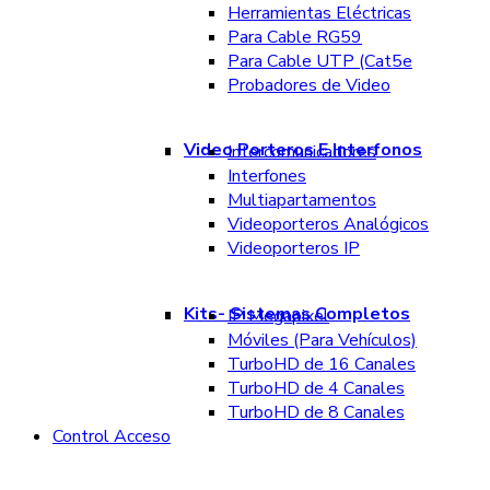
Herramientas Eléctricas
Para Cable RG59
Para Cable UTP (Cat5e
Probadores de Video
Video Porteros E Interfonos
Intercomunicadores
Interfones
Multiapartamentos
Videoporteros Analógicos
Videoporteros IP
Kits- Sistemas Completos
IP Megapixel
Móviles (Para Vehículos)
TurboHD de 16 Canales
TurboHD de 4 Canales
TurboHD de 8 Canales
Control Acceso