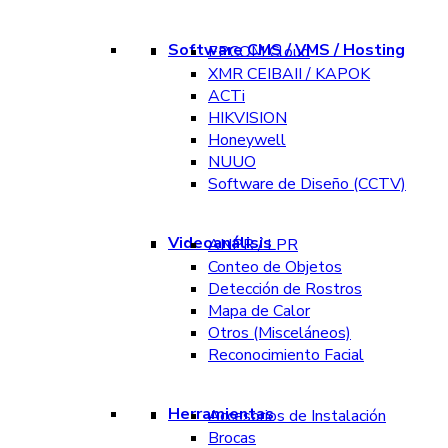
Software CMS / VMS / Hosting
EPCOM Cloud
XMR CEIBAII / KAPOK
ACTi
HIKVISION
Honeywell
NUUO
Software de Diseño (CCTV)
Videoanálisis
ANPR / LPR
Conteo de Objetos
Detección de Rostros
Mapa de Calor
Otros (Misceláneos)
Reconocimiento Facial
Herramientas
Accesorios de Instalación
Brocas