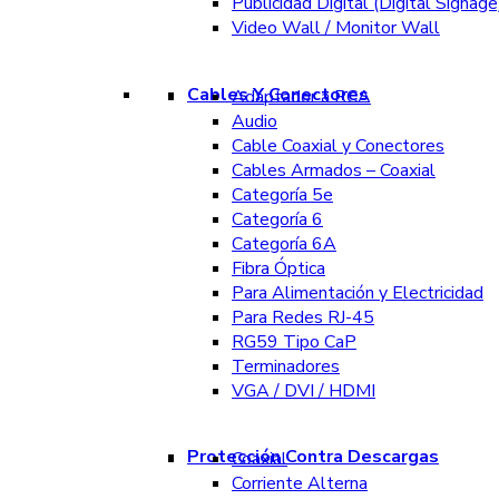
Publicidad Digital (Digital Signage
Video Wall / Monitor Wall
Cables Y Conectores
Adaptador a RCA
Audio
Cable Coaxial y Conectores
Cables Armados – Coaxial
Categoría 5e
Categoría 6
Categoría 6A
Fibra Óptica
Para Alimentación y Electricidad
Para Redes RJ-45
RG59 Tipo CaP
Terminadores
VGA / DVI / HDMI
Protección Contra Descargas
Coaxial
Corriente Alterna