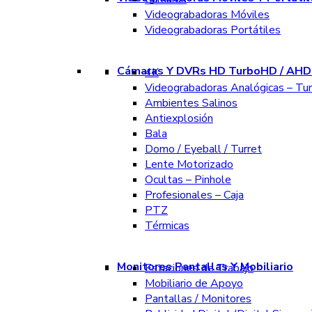
Videograbadoras Móviles
Videograbadoras Portátiles
Cámaras Y DVRs HD TurboHD / AHD 
4K
Videograbadoras Analógicas – Tu
Ambientes Salinos
Antiexplosión
Bala
Domo / Eyeball / Turret
Lente Motorizado
Ocultas – Pinhole
Profesionales – Caja
PTZ
Térmicas
Monitores Pantallas Y Mobiliario
Estaciones de Trabajo
Mobiliario de Apoyo
Pantallas / Monitores