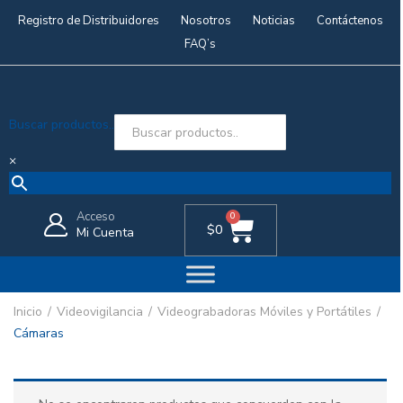
Registro de Distribuidores
Nosotros
Noticias
Contáctenos
FAQ’s
Buscar productos..
×
Acceso
0
$
0
Mi Cuenta
Inicio
Videovigilancia
Videograbadoras Móviles y Portátiles
Cámaras