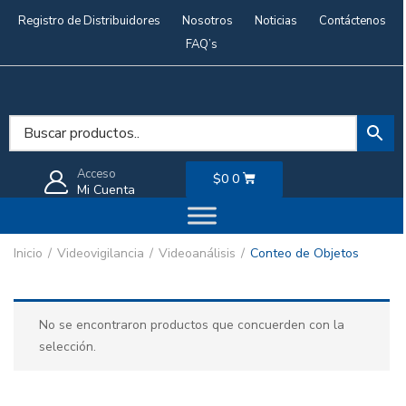
Registro de Distribuidores
Nosotros
Noticias
Contáctenos
FAQ’s
Acceso
$
0
0
Mi Cuenta
Inicio
Videovigilancia
Videoanálisis
Conteo de Objetos
No se encontraron productos que concuerden con la
selección.