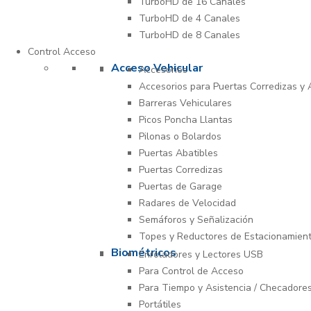
TurboHD de 16 Canales
TurboHD de 4 Canales
TurboHD de 8 Canales
Control Acceso
Acceso Vehicular
Accesorios
Accesorios para Puertas Corredizas y 
Barreras Vehiculares
Picos Poncha Llantas
Pilonas o Bolardos
Puertas Abatibles
Puertas Corredizas
Puertas de Garage
Radares de Velocidad
Semáforos y Señalización
Topes y Reductores de Estacionamien
Biométricos
Enroladores y Lectores USB
Para Control de Acceso
Para Tiempo y Asistencia / Checadore
Portátiles