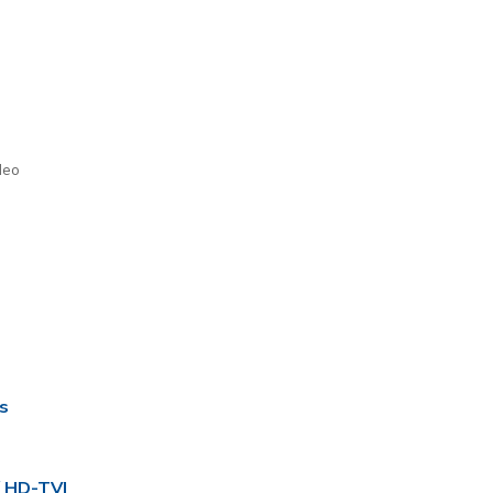
deo
s
 HD-TVI