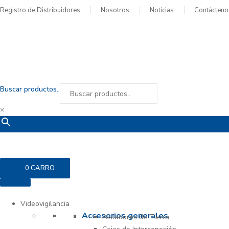
Registro de Distribuidores
Nosotros
Noticias
Contácteno
Buscar productos..
×
$
0
0
CARRO
Videovigilancia
Accesorios generales
Aisladores de Tierra