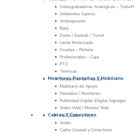
Videograbadoras Analógicas – TurboH
Ambientes Salinos
Antiexplosión
Bala
Domo / Eyeball / Turret
Lente Motorizado
Ocultas – Pinhole
Profesionales – Caja
PTZ
Térmicas
Monitores Pantallas Y Mobiliario
Estaciones de Trabajo
Mobiliario de Apoyo
Pantallas / Monitores
Publicidad Digital (Digital Signage)
Video Wall / Monitor Wall
Cables Y Conectores
Adaptador a RCA
Audio
Cable Coaxial y Conectores