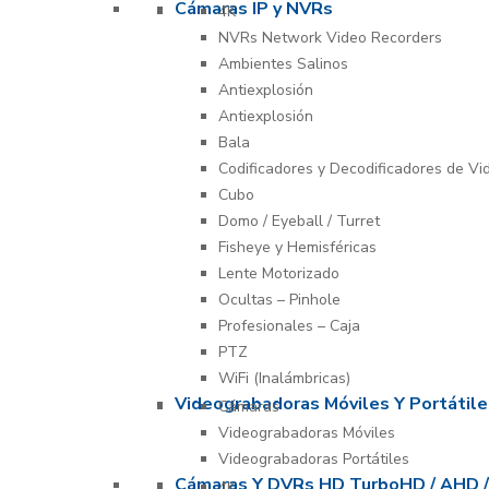
Cámaras IP y NVRs
4K
NVRs Network Video Recorders
Ambientes Salinos
Antiexplosión
Antiexplosión
Bala
Codificadores y Decodificadores de Vi
Cubo
Domo / Eyeball / Turret
Fisheye y Hemisféricas
Lente Motorizado
Ocultas – Pinhole
Profesionales – Caja
PTZ
WiFi (Inalámbricas)
Videograbadoras Móviles Y Portátile
Cámaras
Videograbadoras Móviles
Videograbadoras Portátiles
Cámaras Y DVRs HD TurboHD / AHD /
4K