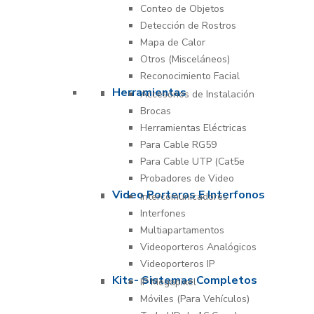
Conteo de Objetos
Detección de Rostros
Mapa de Calor
Otros (Misceláneos)
Reconocimiento Facial
Herramientas
Accesorios de Instalación
Brocas
Herramientas Eléctricas
Para Cable RG59
Para Cable UTP (Cat5e
Probadores de Video
Video Porteros E Interfonos
Intercomunicadores
Interfones
Multiapartamentos
Videoporteros Analógicos
Videoporteros IP
Kits- Sistemas Completos
IP Megapixel
Móviles (Para Vehículos)