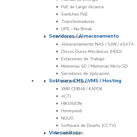
PoE de Largo Alcance
Switches PoE
Transformadores
UPS – No Break
Servidores / Almacenamiento
Accesorios
Almacenamiento NAS / SAN / eSATA
Discos Duros Mecánicos (HDD)
Estaciones de Trabajo
Memorias SD / Memorias Micro SD
Servidores de Aplicación
Software CMS / VMS / Hosting
EPCOM Cloud
XMR CEIBAII / KAPOK
ACTi
HIKVISION
Honeywell
NUUO
Software de Diseño (CCTV)
Videoanálisis
ANPR / LPR