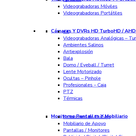
Videograbadoras Móviles
Videograbadoras Portátiles
Cámaras Y DVRs HD TurboHD / AHD 
4K
Videograbadoras Analógicas – Tu
Ambientes Salinos
Antiexplosión
Bala
Domo / Eyeball / Turret
Lente Motorizado
Ocultas – Pinhole
Profesionales – Caja
PTZ
Térmicas
Monitores Pantallas Y Mobiliario
Estaciones de Trabajo
Mobiliario de Apoyo
Pantallas / Monitores