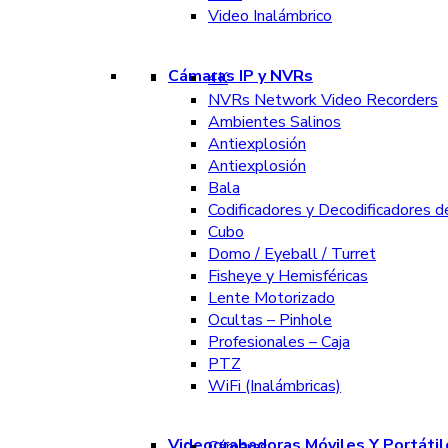
Video Inalámbrico
Cámaras IP y NVRs
4K
NVRs Network Video Recorders
Ambientes Salinos
Antiexplosión
Antiexplosión
Bala
Codificadores y Decodificadores d
Cubo
Domo / Eyeball / Turret
Fisheye y Hemisféricas
Lente Motorizado
Ocultas – Pinhole
Profesionales – Caja
PTZ
WiFi (Inalámbricas)
Videograbadoras Móviles Y Portátil
Cámaras