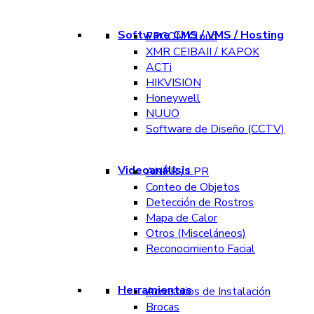
Software CMS / VMS / Hosting
EPCOM Cloud
XMR CEIBAII / KAPOK
ACTi
HIKVISION
Honeywell
NUUO
Software de Diseño (CCTV)
Videoanálisis
ANPR / LPR
Conteo de Objetos
Detección de Rostros
Mapa de Calor
Otros (Misceláneos)
Reconocimiento Facial
Herramientas
Accesorios de Instalación
Brocas