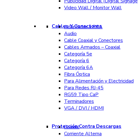
Publicidad Digital (Digital Signage
Video Wall / Monitor Wall
Cables Y Conectores
Adaptador a RCA
Audio
Cable Coaxial y Conectores
Cables Armados – Coaxial
Categoría 5e
Categoría 6
Categoría 6A
Fibra Óptica
Para Alimentación y Electricidad
Para Redes RJ-45
RG59 Tipo CaP
Terminadores
VGA / DVI / HDMI
Protección Contra Descargas
Coaxial
Corriente Alterna