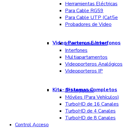
Herramientas Eléctricas
Para Cable RG59
Para Cable UTP (Cat5e
Probadores de Video
Video Porteros E Interfonos
Intercomunicadores
Interfones
Multiapartamentos
Videoporteros Analógicos
Videoporteros IP
Kits- Sistemas Completos
IP Megapixel
Móviles (Para Vehículos)
TurboHD de 16 Canales
TurboHD de 4 Canales
TurboHD de 8 Canales
Control Acceso