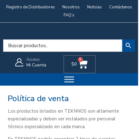
Registro de Distribuidores
Nosotros
Noticias
Contáctenos
FAQ’s
Acceso
0
$
0
Mi Cuenta
Política de venta
Los productos listados en TEKNNOS son altamente
especializadas y deben ser instalados por personal
técnico especializado en cada marca.