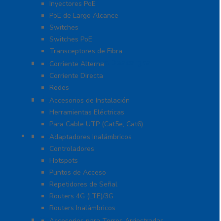
Inyectores PoE
PoE de Largo Alcance
Switches
Switches PoE
Transceptores de Fibra
Protección Contra Descargas
Corriente Alterna
Corriente Directa
Redes
Herramientas
Accesorios de Instalación
Herramientas Eléctricas
Para Cable UTP (Cat5e, Cat6)
Redes WIFI
Adaptadores Inalámbricos
Controladores
Hotspots
Puntos de Acceso
Repetidores de Señal
Routers 4G (LTE)/3G
Routers Inalámbricos
Torres y Mástiles
Accesorios para Torres Arriostradas