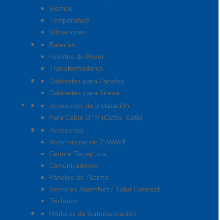
Sísmico
Temperatura
Vibraciones
Energía
Baterías
Fuentes de Poder
Transformadores
Gabinetes y Carcasas
Gabinetes para Paneles
Gabinetes para Sirena
Herramientas
Accesorios de Instalación
Para Cable UTP (Cat5e, Cat6)
Honeywell Total Connect
Accesorios
Automatización Z-WAVE
Central Receptora
Comunicadores
Paneles de Alarma
Servicios AlarmNet / Total Connect
Teclados
Módulos de Expansión
Módulos de Automatización