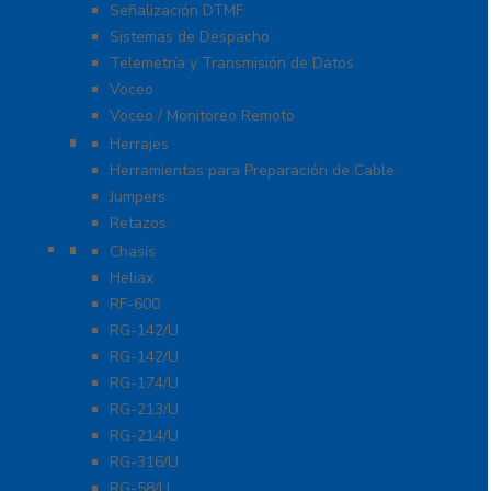
Señalización DTMF
Sistemas de Despacho
Telemetría y Transmisión de Datos
Voceo
Voceo / Monitoreo Remoto
Cables
Herrajes
Herramientas para Preparación de Cable
Jumpers
Retazos
Conectores
Chasís
Heliax
RF-600
RG-142/U
RG-142/U
RG-174/U
RG-213/U
RG-214/U
RG-316/U
RG-58/U