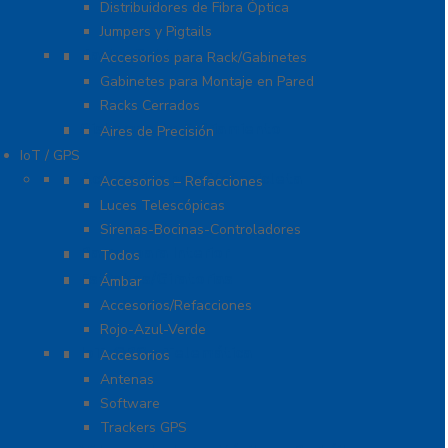
Distribuidores de Fibra Óptica
Jumpers y Pigtails
Rack y Gabinetes
Accesorios para Rack/Gabinetes
Gabinetes para Montaje en Pared
Racks Cerrados
Sistemas de Enfriamiento
Aires de Precisión
IoT / GPS
Accesorios para Motocicleta
Accesorios – Refacciones
Luces Telescópicas
Sirenas-Bocinas-Controladores
Barras para Interior
Todos
Estrobos/Giratorias
Ámbar
Accesorios/Refacciones
Rojo-Azul-Verde
IoT, GPS y Telemática
Accesorios
Antenas
Software
Trackers GPS