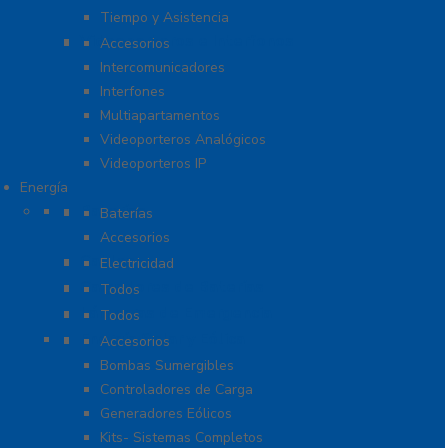
Tiempo y Asistencia
Videoporteros e Interfonos
Accesorios
Intercomunicadores
Interfones
Multiapartamentos
Videoporteros Analógicos
Videoporteros IP
Energía
Baterías
Baterías
Accesorios
Cables
Electricidad
Cargadores de Baterías
Todos
Lámparas de Emergencia
Todos
Energía Solar y Eólica
Accesorios
Bombas Sumergibles
Controladores de Carga
Generadores Eólicos
Kits- Sistemas Completos