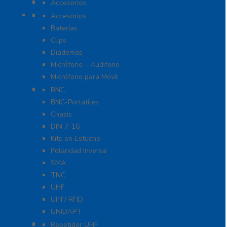
Accesorios para Otras Marcas
Accesorios
Accesorios Para Motorola
Accesorios
Baterías
Clips
Diademas
Micrófono – Audifono
Micrófono para Móvil
Adaptadores
BNC
BNC-Portátiles
Chasís
DIN 7-16
Kits en Estuche
Polaridad Inversa
SMA
TNC
UHF
UHF/ RFID
UNIDAPT
Repetidores para Radiocomunicación
Repetidor UHF