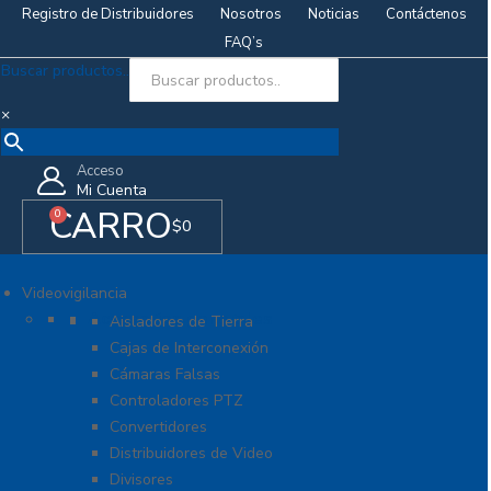
Registro de Distribuidores
Nosotros
Noticias
Contáctenos
FAQ’s
Buscar productos..
×
Acceso
Mi Cuenta
CARRO
0
$
0
Videovigilancia
Accesorios generales
Aisladores de Tierra
Cajas de Interconexión
Cámaras Falsas
Controladores PTZ
Convertidores
Distribuidores de Video
Divisores