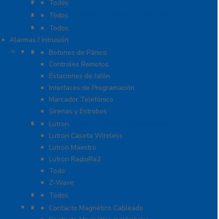
Probadores
Todos
Protección Contra Sobretensiones
Todos
Cables
Todos
Alarmas / Intrusión
Accesorios
Botones de Pánico
Controles Remotos
Estaciones de Jalón
Interfaces de Programación
Marcador Telefónico
Sirenas y Estrobos
Automatización – Casa Inteligente
Lutron
Lutron Caseta Wireless
Lutron Maestro
Lutron RadioRa2
Todo
Z-Wave
Cables
Todos
Contactos Magnéticos
Contacto Magnético Cableado