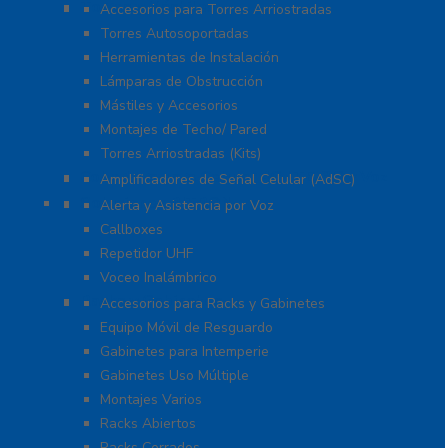
Torres y Mástiles
Accesorios para Torres Arriostradas
Torres Autosoportadas
Herramientas de Instalación
Lámparas de Obstrucción
Mástiles y Accesorios
Montajes de Techo/ Pared
Torres Arriostradas (Kits)
Cobertura para Celular 4G LTE, 3G y Voz
Amplificadores de Señal Celular (AdSC)
Soluciones RITRON
Alerta y Asistencia por Voz
Callboxes
Repetidor UHF
Voceo Inalámbrico
Racks y Gabinetes
Accesorios para Racks y Gabinetes
Equipo Móvil de Resguardo
Gabinetes para Intemperie
Gabinetes Uso Múltiple
Montajes Varios
Racks Abiertos
Racks Cerrados