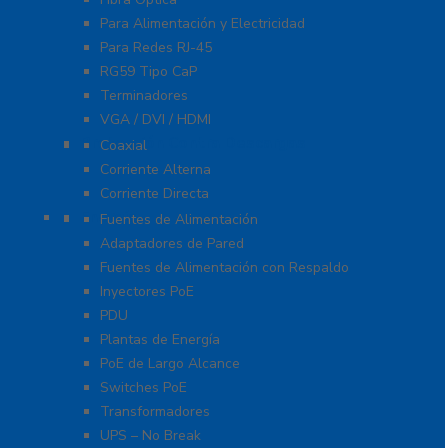
Para Alimentación y Electricidad
Para Redes RJ-45
RG59 Tipo CaP
Terminadores
VGA / DVI / HDMI
Protección Contra Descargas
Coaxial
Corriente Alterna
Corriente Directa
Energía
Fuentes de Alimentación
Adaptadores de Pared
Fuentes de Alimentación con Respaldo
Inyectores PoE
PDU
Plantas de Energía
PoE de Largo Alcance
Switches PoE
Transformadores
UPS – No Break