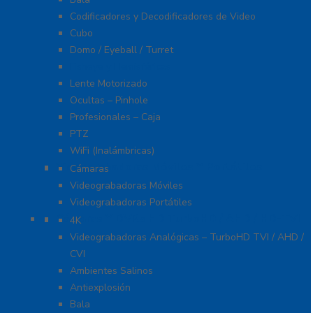
Codificadores y Decodificadores de Video
Cubo
Domo / Eyeball / Turret
Fisheye y Hemisféricas
Lente Motorizado
Ocultas – Pinhole
Profesionales – Caja
PTZ
WiFi (Inalámbricas)
Videograbadoras Móviles Y Portátiles
Cámaras
Videograbadoras Móviles
Videograbadoras Portátiles
Cámaras Y DVRs HD TurboHD / AHD / HD-TVI
4K
Videograbadoras Analógicas – TurboHD TVI / AHD /
CVI
Ambientes Salinos
Antiexplosión
Bala