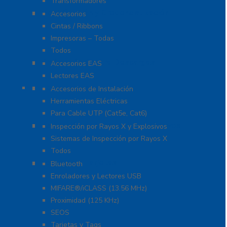
Transformadores
Identificación y Credencialización
Accesorios
Cintas / Ribbons
Impresoras – Todas
Todos
Protección Contra Descargas
Accesorios EAS
Lectores EAS
Herramientas
Accesorios de Instalación
Herramientas Eléctricas
Para Cable UTP (Cat5e, Cat6)
Inspección por Rayos X y Explosivos
Inspección por Rayos X y Explosivos
Sistemas de Inspección por Rayos X
Todos
Lectoras y Tarjetas
Bluetooth
Enroladores y Lectores USB
MIFARE®/iCLASS (13.56 MHz)
Proximidad (125 KHz)
SEOS
Tarjetas y Tags