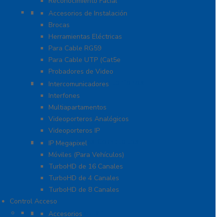
Reconocimiento Facial
Herramientas
Accesorios de Instalación
Brocas
Herramientas Eléctricas
Para Cable RG59
Para Cable UTP (Cat5e
Probadores de Video
Video Porteros E Interfonos
Intercomunicadores
Interfones
Multiapartamentos
Videoporteros Analógicos
Videoporteros IP
Kits- Sistemas Completos
IP Megapixel
Móviles (Para Vehículos)
TurboHD de 16 Canales
TurboHD de 4 Canales
TurboHD de 8 Canales
Control Acceso
Acceso Vehicular
Accesorios