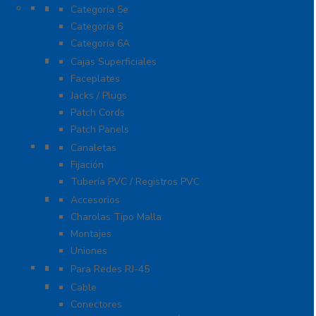
Cable
Categoría 5e
Categoría 6
Categoría 6A
Cableado de Cobre
Cajas Superficiales
Faceplates
Jacks / Plugs
Patch Cords
Patch Panels
Canalización
Canaletas
Fijación
Tubería PVC / Registros PVC
Charola
Accesorios
Charolas Tipo Malla
Montajes
Uniones
Conectores
Para Redes RJ-45
Fibra Óptica
Cable
Conectores