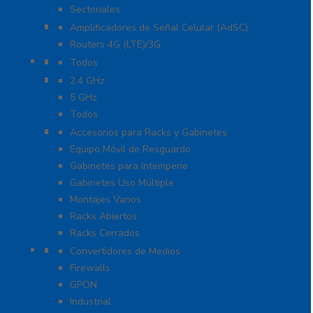
Sectoriales
Cobertura para Celular 4G LTE, 3G y Voz
Amplificadores de Señal Celular (AdSC)
Routers 4G (LTE)/3G
Enlaces de Backhaul
Todos
Enlaces PtP y PtMP
2.4 GHz
5 GHz
Todos
Racks y Gabinetes
Accesorios para Racks y Gabinetes
Equipo Móvil de Resguardo
Gabinetes para Intemperie
Gabinetes Uso Múltiple
Montajes Varios
Racks Abiertos
Racks Cerrados
Networking
Convertidores de Medios
Firewalls
GPON
Industrial