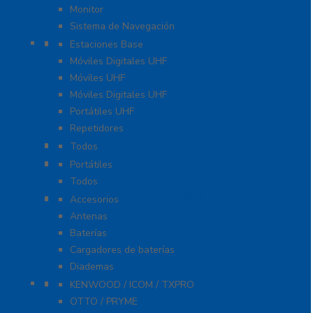
Monitor
Sistema de Navegación
Radios Comerciales ICOM / KENWOOD
Estaciones Base
Móviles Digitales UHF
Móviles UHF
Móviles Digitales UHF
Portátiles UHF
Repetidores
Radios ICOM WiFi
Todos
Radios Marinos
Portátiles
Todos
Accesorios para KENWOOD
Accesorios
Antenas
Baterías
Cargadores de baterías
Diademas
Refacciones
KENWOOD / ICOM / TXPRO
OTTO / PRYME