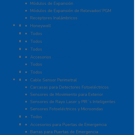
Módulos de Expansión
Módulos de Expansión de Relevador/ PGM
Receptores Inalámbricos
Megafonía y Audioevacuación
Honeywell
Paneles de Alarma
Todos
Protección Contra Sobretensiones
Todos
Videoverificación
Todos
Generadores de Niebla
Accesorios
Todos
Teclados
Todos
Protección Perimetral
Cable Sensor Perimetral
Carcasas para Detectores Fotoeléctricos
Sensores de Movimiento para Exterior
Sensores de Rayo Laser y PIR´s Inteligentes
Sensores Fotoeléctricos y Microondas
Señalamientos
Todos
Sistemas de Emergencia
Accesorios para Puertas de Emergencia
Barras para Puertas de Emergencia