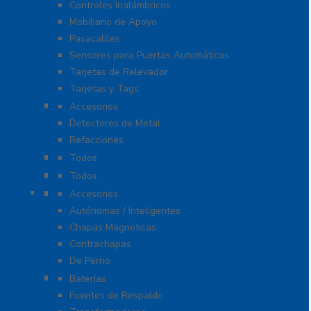
Controles Inalámbricos
Mobiliario de Apoyo
Pasacables
Sensores para Puertas Automáticas
Tarjetas de Relevador
Tarjetas y Tags
Detectores De Metal
Accesorios
Detectores de Metal
Refacciones
Control De Rondas Para Vigilantes
Todos
Equipo Blindado
Todos
Cerraduras
Accesorios
Autónomas / Inteligentes
Chapas Magnéticas
Contrachapas
De Perno
Fuentes de Alimentación
Baterías
Fuentes de Respaldo