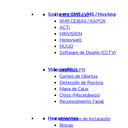
Software CMS / VMS / Hosting
EPCOM Cloud
XMR CEIBAII / KAPOK
ACTi
HIKVISION
Honeywell
NUUO
Software de Diseño (CCTV)
Videoanálisis
ANPR / LPR
Conteo de Objetos
Detección de Rostros
Mapa de Calor
Otros (Misceláneos)
Reconocimiento Facial
Herramientas
Accesorios de Instalación
Brocas