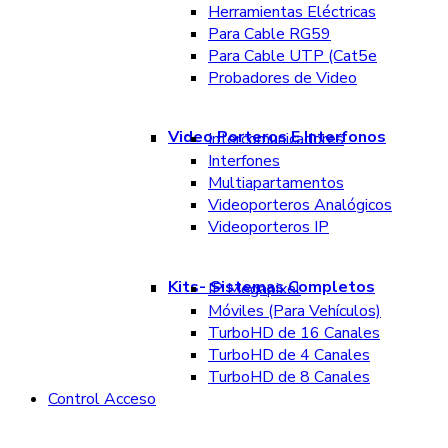
Herramientas Eléctricas
Para Cable RG59
Para Cable UTP (Cat5e
Probadores de Video
Video Porteros E Interfonos
Intercomunicadores
Interfones
Multiapartamentos
Videoporteros Analógicos
Videoporteros IP
Kits- Sistemas Completos
IP Megapixel
Móviles (Para Vehículos)
TurboHD de 16 Canales
TurboHD de 4 Canales
TurboHD de 8 Canales
Control Acceso