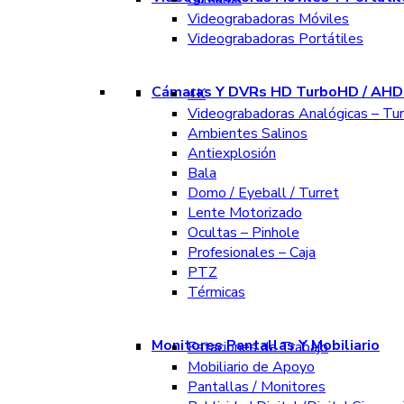
Videograbadoras Móviles
Videograbadoras Portátiles
Cámaras Y DVRs HD TurboHD / AHD 
4K
Videograbadoras Analógicas – Tu
Ambientes Salinos
Antiexplosión
Bala
Domo / Eyeball / Turret
Lente Motorizado
Ocultas – Pinhole
Profesionales – Caja
PTZ
Térmicas
Monitores Pantallas Y Mobiliario
Estaciones de Trabajo
Mobiliario de Apoyo
Pantallas / Monitores