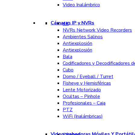
Video Inalámbrico
Cámaras IP y NVRs
4K
NVRs Network Video Recorders
Ambientes Salinos
Antiexplosión
Antiexplosión
Bala
Codificadores y Decodificadores d
Cubo
Domo / Eyeball / Turret
Fisheye y Hemisféricas
Lente Motorizado
Ocultas – Pinhole
Profesionales – Caja
PTZ
WiFi (Inalámbricas)
Videograbadoras Móviles Y Portátil
Cámaras