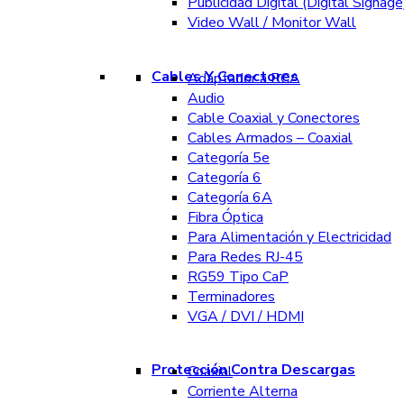
Publicidad Digital (Digital Signage
Video Wall / Monitor Wall
Cables Y Conectores
Adaptador a RCA
Audio
Cable Coaxial y Conectores
Cables Armados – Coaxial
Categoría 5e
Categoría 6
Categoría 6A
Fibra Óptica
Para Alimentación y Electricidad
Para Redes RJ-45
RG59 Tipo CaP
Terminadores
VGA / DVI / HDMI
Protección Contra Descargas
Coaxial
Corriente Alterna