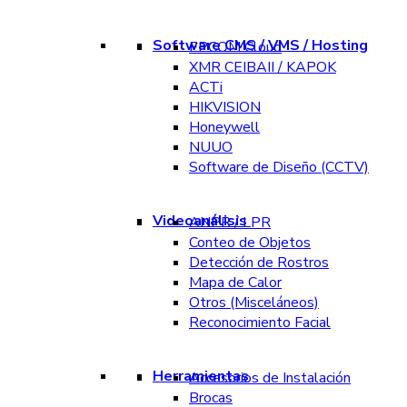
Software CMS / VMS / Hosting
EPCOM Cloud
XMR CEIBAII / KAPOK
ACTi
HIKVISION
Honeywell
NUUO
Software de Diseño (CCTV)
Videoanálisis
ANPR / LPR
Conteo de Objetos
Detección de Rostros
Mapa de Calor
Otros (Misceláneos)
Reconocimiento Facial
Herramientas
Accesorios de Instalación
Brocas