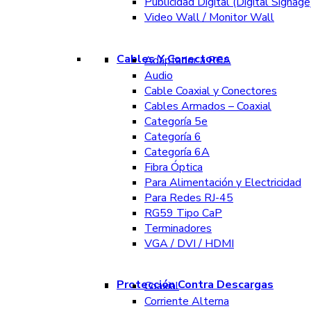
Publicidad Digital (Digital Signage
Video Wall / Monitor Wall
Cables Y Conectores
Adaptador a RCA
Audio
Cable Coaxial y Conectores
Cables Armados – Coaxial
Categoría 5e
Categoría 6
Categoría 6A
Fibra Óptica
Para Alimentación y Electricidad
Para Redes RJ-45
RG59 Tipo CaP
Terminadores
VGA / DVI / HDMI
Protección Contra Descargas
Coaxial
Corriente Alterna