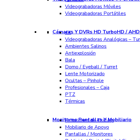
Videograbadoras Móviles
Videograbadoras Portátiles
Cámaras Y DVRs HD TurboHD / AHD 
4K
Videograbadoras Analógicas – Tu
Ambientes Salinos
Antiexplosión
Bala
Domo / Eyeball / Turret
Lente Motorizado
Ocultas – Pinhole
Profesionales – Caja
PTZ
Térmicas
Monitores Pantallas Y Mobiliario
Estaciones de Trabajo
Mobiliario de Apoyo
Pantallas / Monitores