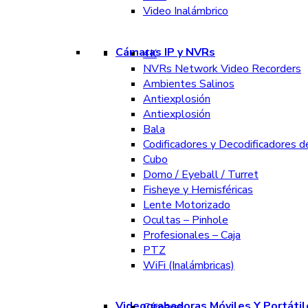
Video Inalámbrico
Cámaras IP y NVRs
4K
NVRs Network Video Recorders
Ambientes Salinos
Antiexplosión
Antiexplosión
Bala
Codificadores y Decodificadores d
Cubo
Domo / Eyeball / Turret
Fisheye y Hemisféricas
Lente Motorizado
Ocultas – Pinhole
Profesionales – Caja
PTZ
WiFi (Inalámbricas)
Videograbadoras Móviles Y Portátil
Cámaras