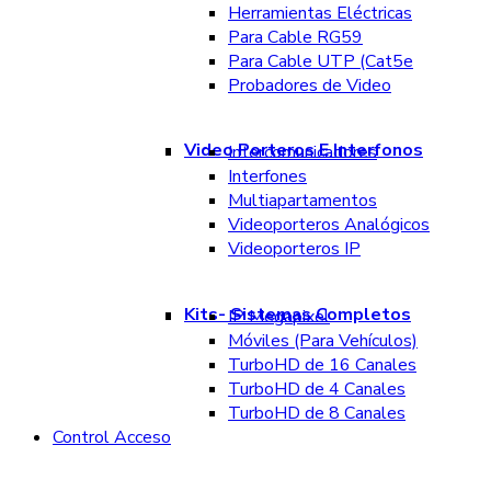
Herramientas Eléctricas
Para Cable RG59
Para Cable UTP (Cat5e
Probadores de Video
Video Porteros E Interfonos
Intercomunicadores
Interfones
Multiapartamentos
Videoporteros Analógicos
Videoporteros IP
Kits- Sistemas Completos
IP Megapixel
Móviles (Para Vehículos)
TurboHD de 16 Canales
TurboHD de 4 Canales
TurboHD de 8 Canales
Control Acceso