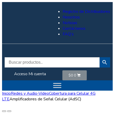
Registro de Distribuidores
Nosotros
Noticias
Contáctenos
FAQ’s
Acceso
Mi cuenta
$
0
0
Inicio
Redes y Audio-Video
Cobertura para Celular 4G
LTE
Amplificadores de Señal Celular (AdSC)