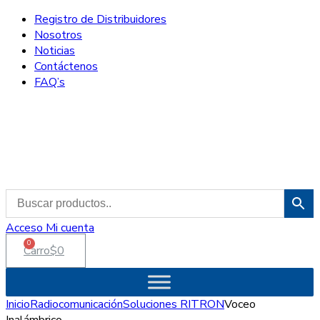
Registro de Distribuidores
Nosotros
Noticias
Contáctenos
FAQ’s
Acceso
Mi cuenta
0
Carro
$
0
Inicio
Radiocomunicación
Soluciones RITRON
Voceo