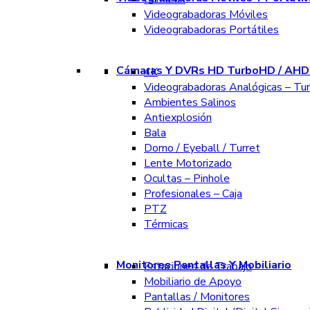
Videograbadoras Móviles
Videograbadoras Portátiles
Cámaras Y DVRs HD TurboHD / AHD 
4K
Videograbadoras Analógicas – Tu
Ambientes Salinos
Antiexplosión
Bala
Domo / Eyeball / Turret
Lente Motorizado
Ocultas – Pinhole
Profesionales – Caja
PTZ
Térmicas
Monitores Pantallas Y Mobiliario
Estaciones de Trabajo
Mobiliario de Apoyo
Pantallas / Monitores