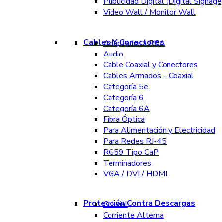
Publicidad Digital (Digital Signage
Video Wall / Monitor Wall
Cables Y Conectores
Adaptador a RCA
Audio
Cable Coaxial y Conectores
Cables Armados – Coaxial
Categoría 5e
Categoría 6
Categoría 6A
Fibra Óptica
Para Alimentación y Electricidad
Para Redes RJ-45
RG59 Tipo CaP
Terminadores
VGA / DVI / HDMI
Protección Contra Descargas
Coaxial
Corriente Alterna