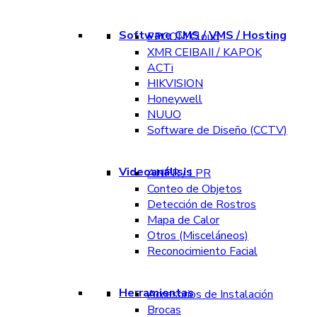
Software CMS / VMS / Hosting
EPCOM Cloud
XMR CEIBAII / KAPOK
ACTi
HIKVISION
Honeywell
NUUO
Software de Diseño (CCTV)
Videoanálisis
ANPR / LPR
Conteo de Objetos
Detección de Rostros
Mapa de Calor
Otros (Misceláneos)
Reconocimiento Facial
Herramientas
Accesorios de Instalación
Brocas