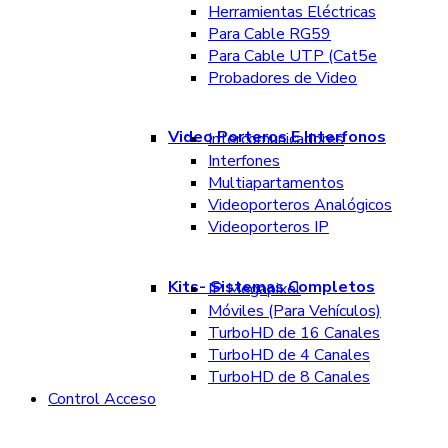
Herramientas Eléctricas
Para Cable RG59
Para Cable UTP (Cat5e
Probadores de Video
Video Porteros E Interfonos
Intercomunicadores
Interfones
Multiapartamentos
Videoporteros Analógicos
Videoporteros IP
Kits- Sistemas Completos
IP Megapixel
Móviles (Para Vehículos)
TurboHD de 16 Canales
TurboHD de 4 Canales
TurboHD de 8 Canales
Control Acceso