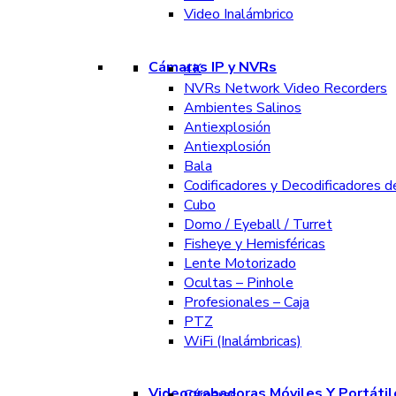
Video Inalámbrico
Cámaras IP y NVRs
4K
NVRs Network Video Recorders
Ambientes Salinos
Antiexplosión
Antiexplosión
Bala
Codificadores y Decodificadores d
Cubo
Domo / Eyeball / Turret
Fisheye y Hemisféricas
Lente Motorizado
Ocultas – Pinhole
Profesionales – Caja
PTZ
WiFi (Inalámbricas)
Videograbadoras Móviles Y Portátil
Cámaras