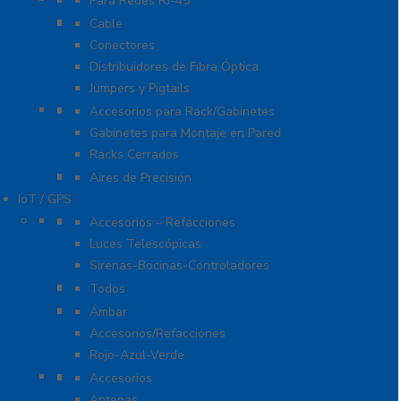
Para Redes RJ-45
Fibra Óptica
Cable
Conectores
Distribuidores de Fibra Óptica
Jumpers y Pigtails
Rack y Gabinetes
Accesorios para Rack/Gabinetes
Gabinetes para Montaje en Pared
Racks Cerrados
Sistemas de Enfriamiento
Aires de Precisión
IoT / GPS
Accesorios para Motocicleta
Accesorios – Refacciones
Luces Telescópicas
Sirenas-Bocinas-Controladores
Barras para Interior
Todos
Estrobos/Giratorias
Ámbar
Accesorios/Refacciones
Rojo-Azul-Verde
IoT, GPS y Telemática
Accesorios
Antenas