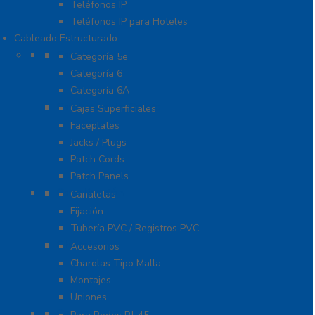
Teléfonos IP
Teléfonos IP para Hoteles
Cableado Estructurado
Cable
Categoría 5e
Categoría 6
Categoría 6A
Cableado de Cobre
Cajas Superficiales
Faceplates
Jacks / Plugs
Patch Cords
Patch Panels
Canalización
Canaletas
Fijación
Tubería PVC / Registros PVC
Charola
Accesorios
Charolas Tipo Malla
Montajes
Uniones
Conectores