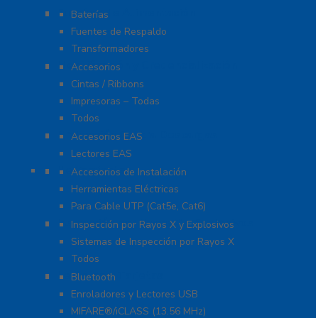
Fuentes de Alimentación
Baterías
Fuentes de Respaldo
Transformadores
Identificación y Credencialización
Accesorios
Cintas / Ribbons
Impresoras – Todas
Todos
Protección Contra Descargas
Accesorios EAS
Lectores EAS
Herramientas
Accesorios de Instalación
Herramientas Eléctricas
Para Cable UTP (Cat5e, Cat6)
Inspección por Rayos X y Explosivos
Inspección por Rayos X y Explosivos
Sistemas de Inspección por Rayos X
Todos
Lectoras y Tarjetas
Bluetooth
Enroladores y Lectores USB
MIFARE®/iCLASS (13.56 MHz)