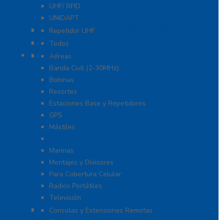
UHF/ RFID
UNIDAPT
Repetidores para Radiocomunicación
Repetidor UHF
Radio Sobre Celular PoC
Todos
Antenas
Aéreas
Banda Civil (2-30MHz)
Bobinas
Resortes
Estaciones Base y Repetidores
GPS
Mástiles
Móviles
Marinas
Montajes y Divisores
Para Cobertura Celular
Radios Portátiles
Televisión
Aplicaciones y Soluciones
Consolas y Extensiones Remotas