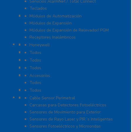
Servicios AlarmNet / Total Connect
Teclados
Módulos de Expansión
Módulos de Automatización
Módulos de Expansión
Módulos de Expansión de Relevador/ PGM
Receptores Inalámbricos
Megafonía y Audioevacuación
Honeywell
Paneles de Alarma
Todos
Protección Contra Sobretensiones
Todos
Videoverificación
Todos
Generadores de Niebla
Accesorios
Todos
Teclados
Todos
Protección Perimetral
Cable Sensor Perimetral
Carcasas para Detectores Fotoeléctricos
Sensores de Movimiento para Exterior
Sensores de Rayo Laser y PIR´s Inteligentes
Sensores Fotoeléctricos y Microondas