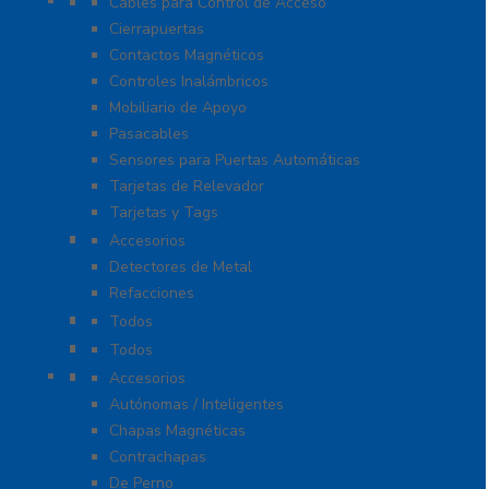
Accesorios
Cables para Control de Acceso
Cierrapuertas
Contactos Magnéticos
Controles Inalámbricos
Mobiliario de Apoyo
Pasacables
Sensores para Puertas Automáticas
Tarjetas de Relevador
Tarjetas y Tags
Detectores De Metal
Accesorios
Detectores de Metal
Refacciones
Control De Rondas Para Vigilantes
Todos
Equipo Blindado
Todos
Cerraduras
Accesorios
Autónomas / Inteligentes
Chapas Magnéticas
Contrachapas
De Perno