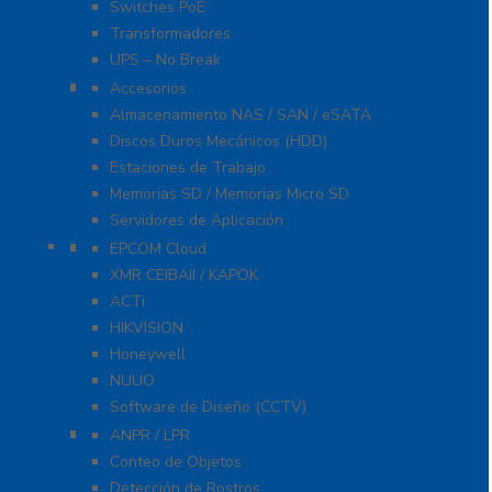
Switches PoE
Transformadores
UPS – No Break
Servidores / Almacenamiento
Accesorios
Almacenamiento NAS / SAN / eSATA
Discos Duros Mecánicos (HDD)
Estaciones de Trabajo
Memorias SD / Memorias Micro SD
Servidores de Aplicación
Software CMS / VMS / Hosting
EPCOM Cloud
XMR CEIBAII / KAPOK
ACTi
HIKVISION
Honeywell
NUUO
Software de Diseño (CCTV)
Videoanálisis
ANPR / LPR
Conteo de Objetos
Detección de Rostros