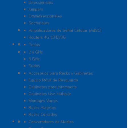
Direccionales
Jumpers
Omnidireccionales
Sectoriales
Cobertura para Celular 4G LTE, 3G y Voz
Amplificadores de Señal Celular (AdSC)
Routers 4G (LTE)/3G
Enlaces de Backhaul
Todos
Enlaces PtP y PtMP
2.4 GHz
5 GHz
Todos
Racks y Gabinetes
Accesorios para Racks y Gabinetes
Equipo Móvil de Resguardo
Gabinetes para Intemperie
Gabinetes Uso Múltiple
Montajes Varios
Racks Abiertos
Racks Cerrados
Networking
Convertidores de Medios