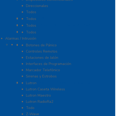
Direccionales
Todos
Probadores
Todos
Protección Contra Sobretensiones
Todos
Cables
Todos
Alarmas / Intrusión
Accesorios
Botones de Pánico
Controles Remotos
Estaciones de Jalón
Interfaces de Programación
Marcador Telefónico
Sirenas y Estrobos
Automatización – Casa Inteligente
Lutron
Lutron Caseta Wireless
Lutron Maestro
Lutron RadioRa2
Todo
Z-Wave