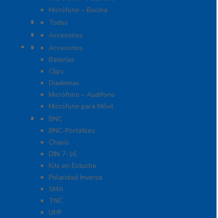
Micrófono – Bocina
Radios Amateur
Todos
Accesorios para Otras Marcas
Accesorios
Accesorios Para Motorola
Accesorios
Baterías
Clips
Diademas
Micrófono – Audifono
Micrófono para Móvil
Adaptadores
BNC
BNC-Portátiles
Chasís
DIN 7-16
Kits en Estuche
Polaridad Inversa
SMA
TNC
UHF