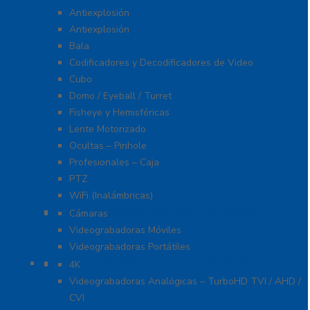
Antiexplosión
Antiexplosión
Bala
Codificadores y Decodificadores de Video
Cubo
Domo / Eyeball / Turret
Fisheye y Hemisféricas
Lente Motorizado
Ocultas – Pinhole
Profesionales – Caja
PTZ
WiFi (Inalámbricas)
Videograbadoras Móviles Y Portátiles
Cámaras
Videograbadoras Móviles
Videograbadoras Portátiles
Cámaras Y DVRs HD TurboHD / AHD / HD-TVI
4K
Videograbadoras Analógicas – TurboHD TVI / AHD /
CVI