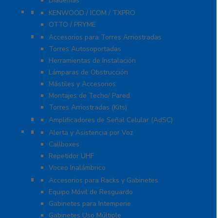
Diademas
Refacciones
KENWOOD / ICOM / TXPRO
OTTO / PRYME
Torres y Mástiles
Accesorios para Torres Arriostradas
Torres Autosoportadas
Herramientas de Instalación
Lámparas de Obstrucción
Mástiles y Accesorios
Montajes de Techo/ Pared
Torres Arriostradas (Kits)
Cobertura para Celular 4G LTE, 3G y Voz
Amplificadores de Señal Celular (AdSC)
Soluciones RITRON
Alerta y Asistencia por Voz
Callboxes
Repetidor UHF
Voceo Inalámbrico
Racks y Gabinetes
Accesorios para Racks y Gabinetes
Equipo Móvil de Resguardo
Gabinetes para Intemperie
Gabinetes Uso Múltiple