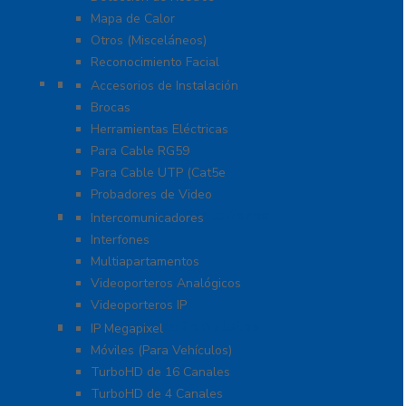
Mapa de Calor
Otros (Misceláneos)
Reconocimiento Facial
Herramientas
Accesorios de Instalación
Brocas
Herramientas Eléctricas
Para Cable RG59
Para Cable UTP (Cat5e
Probadores de Video
Video Porteros E Interfonos
Intercomunicadores
Interfones
Multiapartamentos
Videoporteros Analógicos
Videoporteros IP
Kits- Sistemas Completos
IP Megapixel
Móviles (Para Vehículos)
TurboHD de 16 Canales
TurboHD de 4 Canales