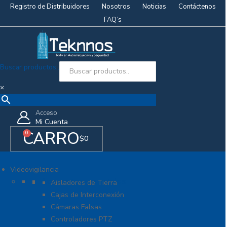
Registro de Distribuidores
Nosotros
Noticias
Contáctenos
FAQ’s
Buscar productos..
×
Acceso
Mi Cuenta
CARRO
0
$
0
Videovigilancia
Accesorios generales
Aisladores de Tierra
Cajas de Interconexión
Cámaras Falsas
Controladores PTZ