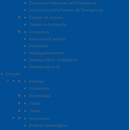
Estaciones Manuales de Emergencia
Accesorios para Puertas de Emergencia
Software De Asistencia
Control de Acceso
Tiempo y Asistencia
Videoporteros e Interfonos
Accesorios
Intercomunicadores
Interfones
Multiapartamentos
Videoporteros Analógicos
Videoporteros IP
Energía
Baterías
Baterías
Accesorios
Cables
Electricidad
Cargadores de Baterías
Todos
Lámparas de Emergencia
Todos
Energía Solar y Eólica
Accesorios
Bombas Sumergibles