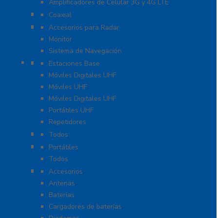
Amplificadores de Celular 3G y 4G LTE
Protección Contra Descarga
Coaxial
Soluciones Marinas
Accesorios para Radar
Monitor
Sistema de Navegación
Radios Comerciales ICOM / KENWOOD
Estaciones Base
Móviles Digitales UHF
Móviles UHF
Móviles Digitales UHF
Portátiles UHF
Repetidores
Radios ICOM WiFi
Todos
Radios Marinos
Portátiles
Todos
Accesorios para KENWOOD
Accesorios
Antenas
Baterías
Cargadores de baterías