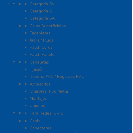
Cable
Categoría 5e
Categoría 6
Categoría 6A
Cableado de Cobre
Cajas Superficiales
Faceplates
Jacks / Plugs
Patch Cords
Patch Panels
Canalización
Canaletas
Fijación
Tubería PVC / Registros PVC
Charola
Accesorios
Charolas Tipo Malla
Montajes
Uniones
Conectores
Para Redes RJ-45
Fibra Óptica
Cable
Conectores