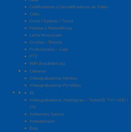
Codificadores y Decodificadores de Video
Cubo
Domo / Eyeball / Turret
Fisheye y Hemisféricas
Lente Motorizado
Ocultas – Pinhole
Profesionales – Caja
PTZ
WiFi (Inalámbricas)
Videograbadoras Móviles Y Portátiles
Cámaras
Videograbadoras Móviles
Videograbadoras Portátiles
Cámaras Y DVRs HD TurboHD / AHD / HD-TVI
4K
Videograbadoras Analógicas – TurboHD TVI / AHD /
CVI
Ambientes Salinos
Antiexplosión
Bala