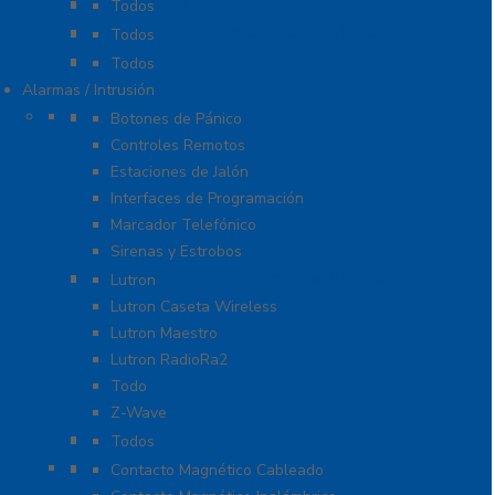
Probadores
Todos
Protección Contra Sobretensiones
Todos
Cables
Todos
Alarmas / Intrusión
Accesorios
Botones de Pánico
Controles Remotos
Estaciones de Jalón
Interfaces de Programación
Marcador Telefónico
Sirenas y Estrobos
Automatización – Casa Inteligente
Lutron
Lutron Caseta Wireless
Lutron Maestro
Lutron RadioRa2
Todo
Z-Wave
Cables
Todos
Contactos Magnéticos
Contacto Magnético Cableado