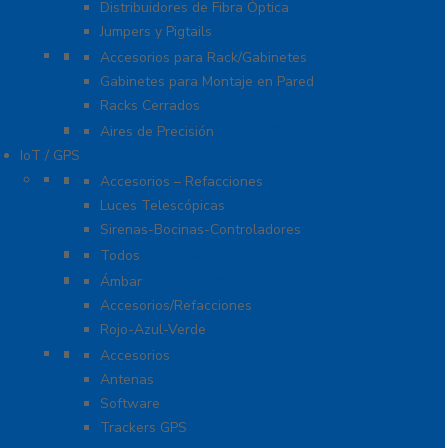
Distribuidores de Fibra Óptica
Jumpers y Pigtails
Rack y Gabinetes
Accesorios para Rack/Gabinetes
Gabinetes para Montaje en Pared
Racks Cerrados
Sistemas de Enfriamiento
Aires de Precisión
IoT / GPS
Accesorios para Motocicleta
Accesorios – Refacciones
Luces Telescópicas
Sirenas-Bocinas-Controladores
Barras para Interior
Todos
Estrobos/Giratorias
Ámbar
Accesorios/Refacciones
Rojo-Azul-Verde
IoT, GPS y Telemática
Accesorios
Antenas
Software
Trackers GPS