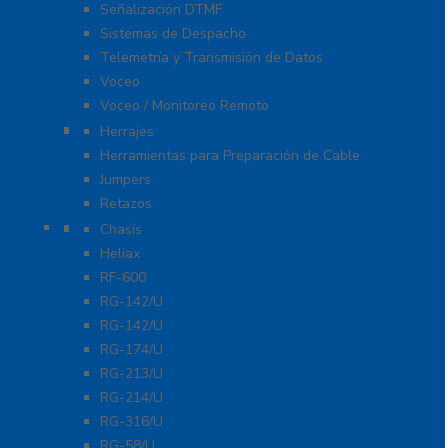
Señalización DTMF
Sistemas de Despacho
Telemetría y Transmisión de Datos
Voceo
Voceo / Monitoreo Remoto
Cables
Herrajes
Herramientas para Preparación de Cable
Jumpers
Retazos
Conectores
Chasís
Heliax
RF-600
RG-142/U
RG-142/U
RG-174/U
RG-213/U
RG-214/U
RG-316/U
RG-58/U