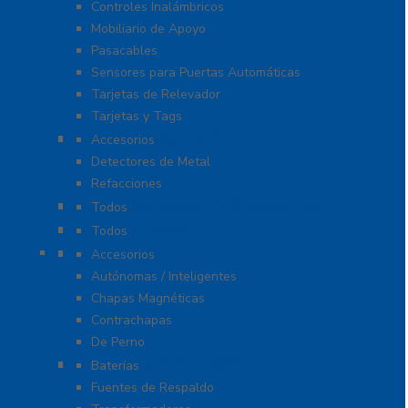
Controles Inalámbricos
Mobiliario de Apoyo
Pasacables
Sensores para Puertas Automáticas
Tarjetas de Relevador
Tarjetas y Tags
Detectores De Metal
Accesorios
Detectores de Metal
Refacciones
Control De Rondas Para Vigilantes
Todos
Equipo Blindado
Todos
Cerraduras
Accesorios
Autónomas / Inteligentes
Chapas Magnéticas
Contrachapas
De Perno
Fuentes de Alimentación
Baterías
Fuentes de Respaldo