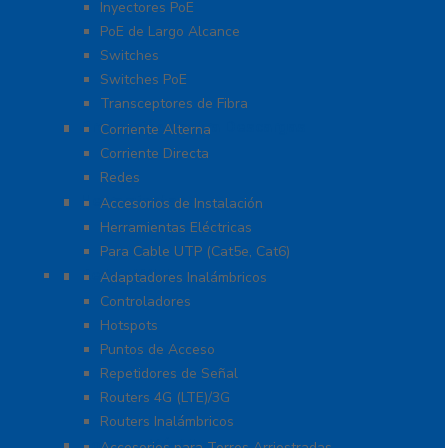
Inyectores PoE
PoE de Largo Alcance
Switches
Switches PoE
Transceptores de Fibra
Protección Contra Descargas
Corriente Alterna
Corriente Directa
Redes
Herramientas
Accesorios de Instalación
Herramientas Eléctricas
Para Cable UTP (Cat5e, Cat6)
Redes WIFI
Adaptadores Inalámbricos
Controladores
Hotspots
Puntos de Acceso
Repetidores de Señal
Routers 4G (LTE)/3G
Routers Inalámbricos
Torres y Mástiles
Accesorios para Torres Arriostradas