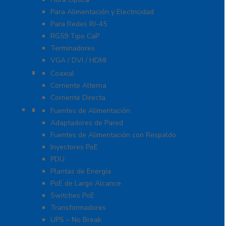
Para Alimentación y Electricidad
Para Redes RJ-45
RG59 Tipo CaP
Terminadores
VGA / DVI / HDMI
Protección Contra Descargas
Coaxial
Corriente Alterna
Corriente Directa
Energía
Fuentes de Alimentación
Adaptadores de Pared
Fuentes de Alimentación con Respaldo
Inyectores PoE
PDU
Plantas de Energía
PoE de Largo Alcance
Switches PoE
Transformadores
UPS – No Break