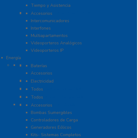
Tiempo y Asistencia
Videoporteros e Interfonos
Accesorios
Intercomunicadores
Interfones
Multiapartamentos
Videoporteros Analógicos
Videoporteros IP
Energía
Baterías
Baterías
Accesorios
Cables
Electricidad
Cargadores de Baterías
Todos
Lámparas de Emergencia
Todos
Energía Solar y Eólica
Accesorios
Bombas Sumergibles
Controladores de Carga
Generadores Eólicos
Kits- Sistemas Completos