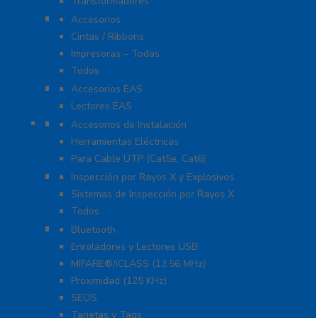
Transformadores
Identificación y Credencialización
Accesorios
Cintas / Ribbons
Impresoras – Todas
Todos
Protección Contra Descargas
Accesorios EAS
Lectores EAS
Herramientas
Accesorios de Instalación
Herramientas Eléctricas
Para Cable UTP (Cat5e, Cat6)
Inspección por Rayos X y Explosivos
Inspección por Rayos X y Explosivos
Sistemas de Inspección por Rayos X
Todos
Lectoras y Tarjetas
Bluetooth
Enroladores y Lectores USB
MIFARE®/iCLASS (13.56 MHz)
Proximidad (125 KHz)
SEOS
Tarjetas y Tags