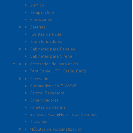
Sísmico
Temperatura
Vibraciones
Energía
Baterías
Fuentes de Poder
Transformadores
Gabinetes y Carcasas
Gabinetes para Paneles
Gabinetes para Sirena
Herramientas
Accesorios de Instalación
Para Cable UTP (Cat5e, Cat6)
Honeywell Total Connect
Accesorios
Automatización Z-WAVE
Central Receptora
Comunicadores
Paneles de Alarma
Servicios AlarmNet / Total Connect
Teclados
Módulos de Expansión
Módulos de Automatización