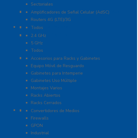
Sectoriales
Cobertura para Celular 4G LTE, 3G y Voz
Amplificadores de Señal Celular (AdSC)
Routers 4G (LTE)/3G
Enlaces de Backhaul
Todos
Enlaces PtP y PtMP
2.4 GHz
5 GHz
Todos
Racks y Gabinetes
Accesorios para Racks y Gabinetes
Equipo Móvil de Resguardo
Gabinetes para Intemperie
Gabinetes Uso Múltiple
Montajes Varios
Racks Abiertos
Racks Cerrados
Networking
Convertidores de Medios
Firewalls
GPON
Industrial