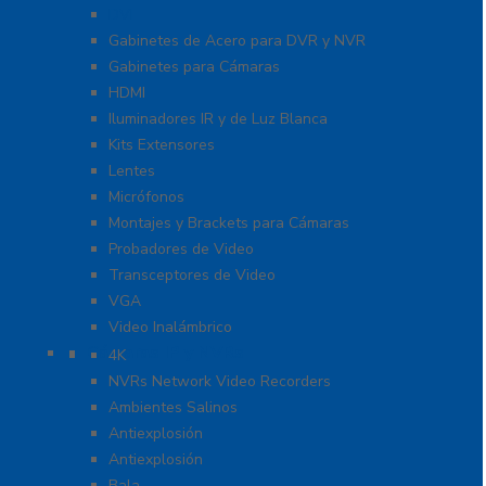
DVI
Gabinetes de Acero para DVR y NVR
Gabinetes para Cámaras
HDMI
Iluminadores IR y de Luz Blanca
Kits Extensores
Lentes
Micrófonos
Montajes y Brackets para Cámaras
Probadores de Video
Transceptores de Video
VGA
Video Inalámbrico
Cámaras IP y NVRs
4K
NVRs Network Video Recorders
Ambientes Salinos
Antiexplosión
Antiexplosión
Bala