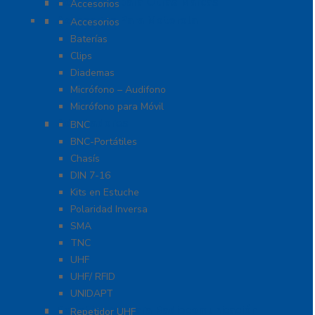
Accesorios para Otras Marcas
Accesorios
Accesorios Para Motorola
Accesorios
Baterías
Clips
Diademas
Micrófono – Audifono
Micrófono para Móvil
Adaptadores
BNC
BNC-Portátiles
Chasís
DIN 7-16
Kits en Estuche
Polaridad Inversa
SMA
TNC
UHF
UHF/ RFID
UNIDAPT
Repetidores para Radiocomunicación
Repetidor UHF