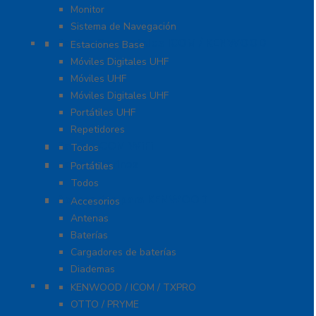
Monitor
Sistema de Navegación
Radios Comerciales ICOM / KENWOOD
Estaciones Base
Móviles Digitales UHF
Móviles UHF
Móviles Digitales UHF
Portátiles UHF
Repetidores
Radios ICOM WiFi
Todos
Radios Marinos
Portátiles
Todos
Accesorios para KENWOOD
Accesorios
Antenas
Baterías
Cargadores de baterías
Diademas
Refacciones
KENWOOD / ICOM / TXPRO
OTTO / PRYME