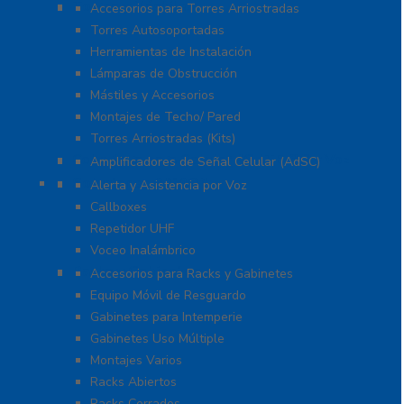
Torres y Mástiles
Accesorios para Torres Arriostradas
Torres Autosoportadas
Herramientas de Instalación
Lámparas de Obstrucción
Mástiles y Accesorios
Montajes de Techo/ Pared
Torres Arriostradas (Kits)
Cobertura para Celular 4G LTE, 3G y Voz
Amplificadores de Señal Celular (AdSC)
Soluciones RITRON
Alerta y Asistencia por Voz
Callboxes
Repetidor UHF
Voceo Inalámbrico
Racks y Gabinetes
Accesorios para Racks y Gabinetes
Equipo Móvil de Resguardo
Gabinetes para Intemperie
Gabinetes Uso Múltiple
Montajes Varios
Racks Abiertos
Racks Cerrados