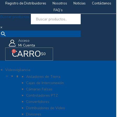
Registro de Distribuidores
Nosotros
Noticias
Contáctenos
FAQ’s
Buscar productos..
×
Acceso
Mi Cuenta
CARRO
0
$
0
Videovigilancia
Accesorios generales
Aisladores de Tierra
Cajas de Interconexión
Cámaras Falsas
Controladores PTZ
Convertidores
Distribuidores de Video
Divisores