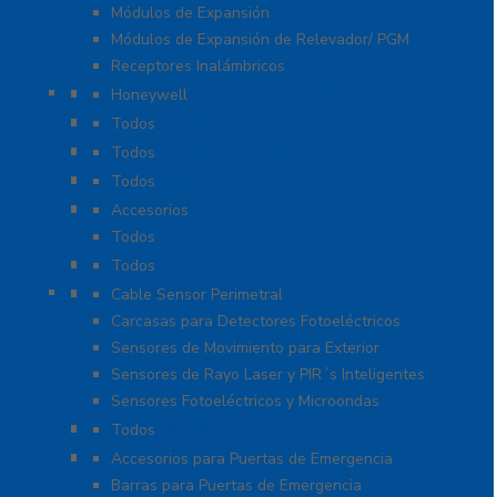
Módulos de Expansión
Módulos de Expansión de Relevador/ PGM
Receptores Inalámbricos
Megafonía y Audioevacuación
Honeywell
Paneles de Alarma
Todos
Protección Contra Sobretensiones
Todos
Videoverificación
Todos
Generadores de Niebla
Accesorios
Todos
Teclados
Todos
Protección Perimetral
Cable Sensor Perimetral
Carcasas para Detectores Fotoeléctricos
Sensores de Movimiento para Exterior
Sensores de Rayo Laser y PIR´s Inteligentes
Sensores Fotoeléctricos y Microondas
Señalamientos
Todos
Sistemas de Emergencia
Accesorios para Puertas de Emergencia
Barras para Puertas de Emergencia