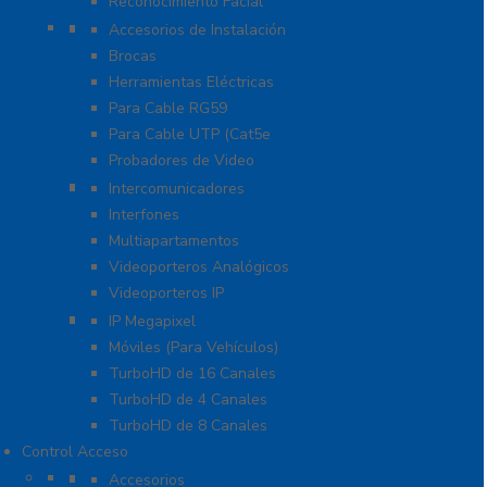
Reconocimiento Facial
Herramientas
Accesorios de Instalación
Brocas
Herramientas Eléctricas
Para Cable RG59
Para Cable UTP (Cat5e
Probadores de Video
Video Porteros E Interfonos
Intercomunicadores
Interfones
Multiapartamentos
Videoporteros Analógicos
Videoporteros IP
Kits- Sistemas Completos
IP Megapixel
Móviles (Para Vehículos)
TurboHD de 16 Canales
TurboHD de 4 Canales
TurboHD de 8 Canales
Control Acceso
Acceso Vehicular
Accesorios