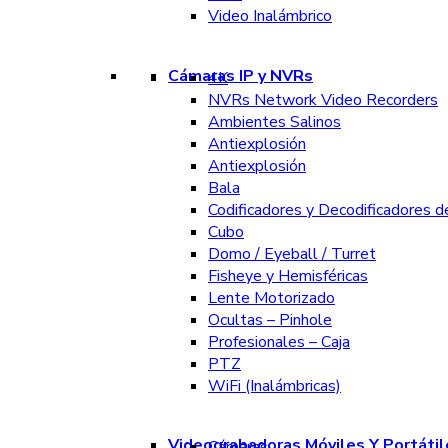
Video Inalámbrico
Cámaras IP y NVRs
4K
NVRs Network Video Recorders
Ambientes Salinos
Antiexplosión
Antiexplosión
Bala
Codificadores y Decodificadores d
Cubo
Domo / Eyeball / Turret
Fisheye y Hemisféricas
Lente Motorizado
Ocultas – Pinhole
Profesionales – Caja
PTZ
WiFi (Inalámbricas)
Videograbadoras Móviles Y Portátil
Cámaras