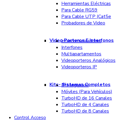
Herramientas Eléctricas
Para Cable RG59
Para Cable UTP (Cat5e
Probadores de Video
Video Porteros E Interfonos
Intercomunicadores
Interfones
Multiapartamentos
Videoporteros Analógicos
Videoporteros IP
Kits- Sistemas Completos
IP Megapixel
Móviles (Para Vehículos)
TurboHD de 16 Canales
TurboHD de 4 Canales
TurboHD de 8 Canales
Control Acceso