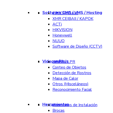
Software CMS / VMS / Hosting
EPCOM Cloud
XMR CEIBAII / KAPOK
ACTi
HIKVISION
Honeywell
NUUO
Software de Diseño (CCTV)
Videoanálisis
ANPR / LPR
Conteo de Objetos
Detección de Rostros
Mapa de Calor
Otros (Misceláneos)
Reconocimiento Facial
Herramientas
Accesorios de Instalación
Brocas