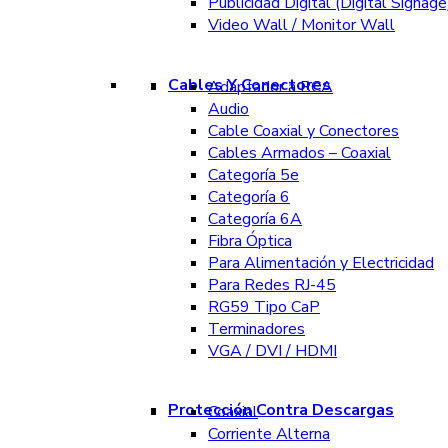
Publicidad Digital (Digital Signage
Video Wall / Monitor Wall
Cables Y Conectores
Adaptador a RCA
Audio
Cable Coaxial y Conectores
Cables Armados – Coaxial
Categoría 5e
Categoría 6
Categoría 6A
Fibra Óptica
Para Alimentación y Electricidad
Para Redes RJ-45
RG59 Tipo CaP
Terminadores
VGA / DVI / HDMI
Protección Contra Descargas
Coaxial
Corriente Alterna