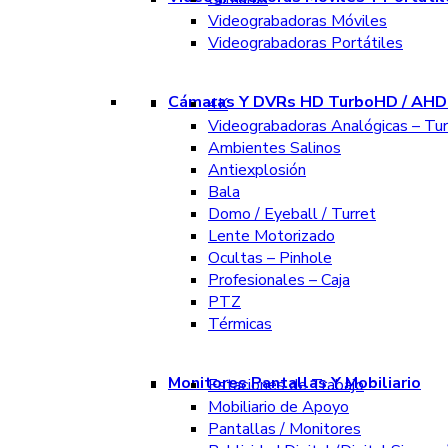
Videograbadoras Móviles
Videograbadoras Portátiles
Cámaras Y DVRs HD TurboHD / AHD 
4K
Videograbadoras Analógicas – Tu
Ambientes Salinos
Antiexplosión
Bala
Domo / Eyeball / Turret
Lente Motorizado
Ocultas – Pinhole
Profesionales – Caja
PTZ
Térmicas
Monitores Pantallas Y Mobiliario
Estaciones de Trabajo
Mobiliario de Apoyo
Pantallas / Monitores