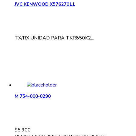
JVC KENWOOD X57627011
TX/RX UNIDAD PARA TKR850K2...
M 754-000-0290
$
5.900