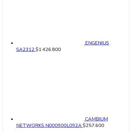
ENGENIUS
SA2312
$
1.426.800
CAMBIUM
NETWORKS N000900L092A
$
257.600