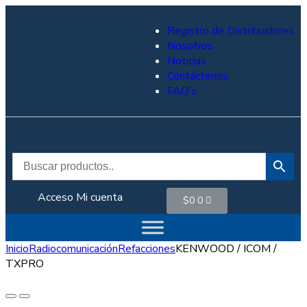
Registro de Distribuidores
Nosotros
Noticias
Contáctenos
FAQ’s
Acceso
Mi cuenta
$
0
0
Inicio
Radiocomunicación
Refacciones
KENWOOD / ICOM /
TXPRO