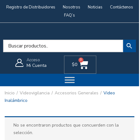
Registro de Distribuidores
Nosotros
Noticias
Contáctenos
FAQ’s
Acceso
0
$
0
Mi Cuenta
Inicio
Videovigilancia
Accesorios Generales
Video
Inalámbrico
No se encontraron productos que concuerden con la
selección.