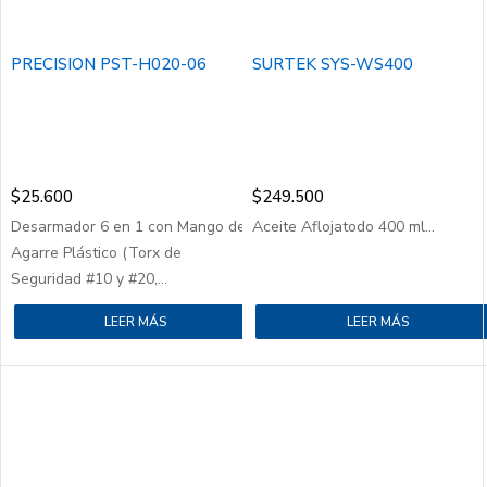
PRECISION PST-H020-06
SURTEK SYS-WS400
$
25.600
$
249.500
Desarmador 6 en 1 con Mango de
Aceite Aflojatodo 400 ml...
Agarre Plástico (Torx de
Seguridad #10 y #20,...
LEER MÁS
LEER MÁS