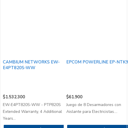
CAMBIUM NETWORKS EW-
EPCOM POWERLINE EP-NTK
E4PT820S-WW
$
1.532.300
$
61.900
EW-E4PT820S-WW - PTP820S
Juego de 8 Desarmadores con
Extended Warranty, 4 Additional
Aislante para Electricistas....
Years...