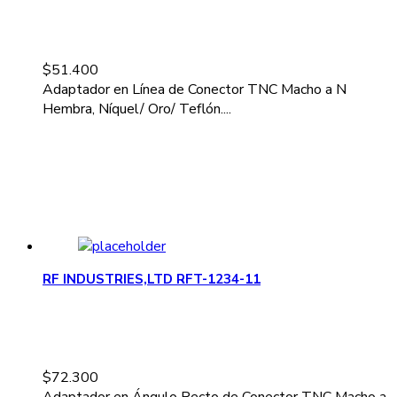
$
51.400
Adaptador en Línea de Conector TNC Macho a N
Hembra, Níquel/ Oro/ Teflón....
RF INDUSTRIES,LTD RFT-1234-11
$
72.300
Adaptador en Ángulo Recto de Conector TNC Macho a