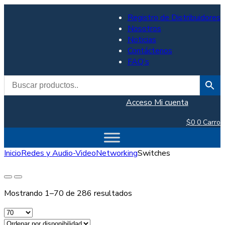
Registro de Distribuidores
Nosotros
Noticias
Contáctenos
FAQ’s
Acceso
Mi cuenta
$
0
0
Carro
Inicio
Redes y Audio-Video
Networking
Switches
Mostrando 1–70 de 286 resultados