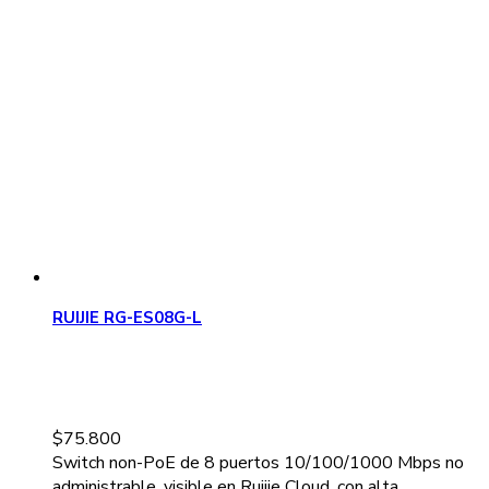
RUIJIE RG-ES08G-L
$
75.800
Switch non-PoE de 8 puertos 10/100/1000 Mbps no
administrable, visible en Ruijie Cloud, con alta...