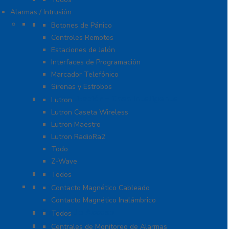
Alarmas / Intrusión
Accesorios
Botones de Pánico
Controles Remotos
Estaciones de Jalón
Interfaces de Programación
Marcador Telefónico
Sirenas y Estrobos
Automatización – Casa Inteligente
Lutron
Lutron Caseta Wireless
Lutron Maestro
Lutron RadioRa2
Todo
Z-Wave
Cables
Todos
Contactos Magnéticos
Contacto Magnético Cableado
Contacto Magnético Inalámbrico
Control de Acceso
Todos
Centrales de Monitoreo
Centrales de Monitoreo de Alarmas