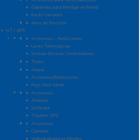
Gabinetes para Montaje en Pared
Racks Cerrados
Sistemas de Enfriamiento
Aires de Precisión
IoT / GPS
Accesorios para Motocicleta
Accesorios – Refacciones
Luces Telescópicas
Sirenas-Bocinas-Controladores
Barras para Interior
Todos
Estrobos/Giratorias
Ámbar
Accesorios/Refacciones
Rojo-Azul-Verde
IoT, GPS y Telemática
Accesorios
Antenas
Software
Trackers GPS
Videograbadoras Móviles y Portáiles
Accesorios
Cámaras
Videograbadoras Móviles