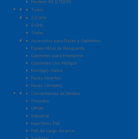
Routers 4G (LTE)/3G
Enlaces de Backhaul
Todos
Enlaces PtP y PtMP
2.4 GHz
5 GHz
Todos
Racks y Gabinetes
Accesorios para Racks y Gabinetes
Equipo Móvil de Resguardo
Gabinetes para Intemperie
Gabinetes Uso Múltiple
Montajes Varios
Racks Abiertos
Racks Cerrados
Networking
Convertidores de Medios
Firewalls
GPON
Industrial
Inyectores PoE
PoE de Largo Alcance
Switches