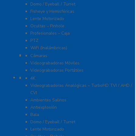
Domo / Eyeball / Turret
Fisheye y Hemisféricas
Lente Motorizado
Ocultas – Pinhole
Profesionales – Caja
PTZ
WiFi (Inalámbricas)
Videograbadoras Móviles Y Portátiles
Cámaras
Videograbadoras Móviles
Videograbadoras Portátiles
Cámaras Y DVRs HD TurboHD / AHD / HD-TVI
4K
Videograbadoras Analógicas – TurboHD TVI / AHD /
CVI
Ambientes Salinos
Antiexplosión
Bala
Domo / Eyeball / Turret
Lente Motorizado