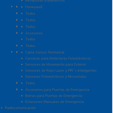
Receptores Inalámbricos
Megafonía y Audioevacuación
Honeywell
Paneles de Alarma
Todos
Protección Contra Sobretensiones
Todos
Videoverificación
Todos
Generadores de Niebla
Accesorios
Todos
Teclados
Todos
Protección Perimetral
Cable Sensor Perimetral
Carcasas para Detectores Fotoeléctricos
Sensores de Movimiento para Exterior
Sensores de Rayo Laser y PIR´s Inteligentes
Sensores Fotoeléctricos y Microondas
Señalamientos
Todos
Sistemas de Emergencia
Accesorios para Puertas de Emergencia
Barras para Puertas de Emergencia
Estaciones Manuales de Emergencia
Radiocomunicación