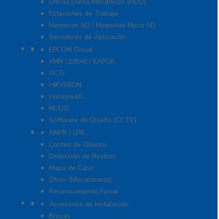
Discos Duros Mecánicos (HDD)
Estaciones de Trabajo
Memorias SD / Memorias Micro SD
Servidores de Aplicación
Software CMS / VMS / Hosting
EPCOM Cloud
XMR CEIBAII / KAPOK
ACTi
HIKVISION
Honeywell
NUUO
Software de Diseño (CCTV)
Videoanálisis
ANPR / LPR
Conteo de Objetos
Detección de Rostros
Mapa de Calor
Otros (Misceláneos)
Reconocimiento Facial
Herramientas
Accesorios de Instalación
Brocas