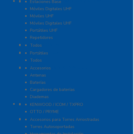
Radios Comerciales ICOM / KENWOOD
Estaciones Base
Móviles Digitales UHF
Móviles UHF
Móviles Digitales UHF
Portátiles UHF
Repetidores
Radios ICOM WiFi
Todos
Radios Marinos
Portátiles
Todos
Accesorios para KENWOOD
Accesorios
Antenas
Baterías
Cargadores de baterías
Diademas
Refacciones
KENWOOD / ICOM / TXPRO
OTTO / PRYME
Torres y Mástiles
Accesorios para Torres Arriostradas
Torres Autosoportadas
Herramientas de Instalación