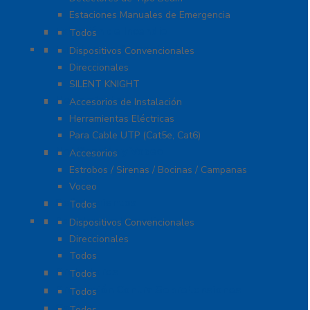
Estaciones Manuales de Emergencia
Extinción de Incendio
Todos
Fuentes de Alimentación
Dispositivos Convencionales
Direccionales
SILENT KNIGHT
Herramientas
Accesorios de Instalación
Herramientas Eléctricas
Para Cable UTP (Cat5e, Cat6)
Notificación y Voceo
Accesorios
Estrobos / Sirenas / Bocinas / Campanas
Voceo
Señalamientos
Todos
Paneles de Incendio
Dispositivos Convencionales
Direccionales
Todos
Probadores
Todos
Protección Contra Sobretensiones
Todos
Cables
Todos