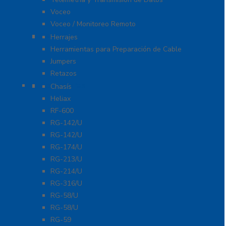
Voceo
Voceo / Monitoreo Remoto
Cables
Herrajes
Herramientas para Preparación de Cable
Jumpers
Retazos
Conectores
Chasís
Heliax
RF-600
RG-142/U
RG-142/U
RG-174/U
RG-213/U
RG-214/U
RG-316/U
RG-58/U
RG-58/U
RG-59