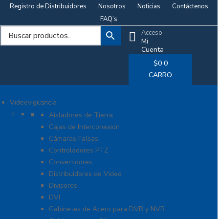
Registro de Distribuidores
Nosotros
Noticias
Contáctenos
FAQ’s
Acceso
Mi
Cuenta
$
0
0
CARRO
Videovigilancia
Accesorios generales
Aisladores de Tierra
Cajas de Interconexión
Cámaras Falsas
Controladores PTZ
Convertidores
Distribuidores de Video
Divisores
DVI
Gabinetes de Acero para DVR y NVR