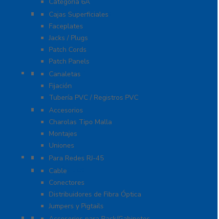
Categoría 6A
Cableado de Cobre
Cajas Superficiales
Faceplates
Jacks / Plugs
Patch Cords
Patch Panels
Canalización
Canaletas
Fijación
Tubería PVC / Registros PVC
Charola
Accesorios
Charolas Tipo Malla
Montajes
Uniones
Conectores
Para Redes RJ-45
Fibra Óptica
Cable
Conectores
Distribuidores de Fibra Óptica
Jumpers y Pigtails
Rack y Gabinetes
Accesorios para Rack/Gabinetes