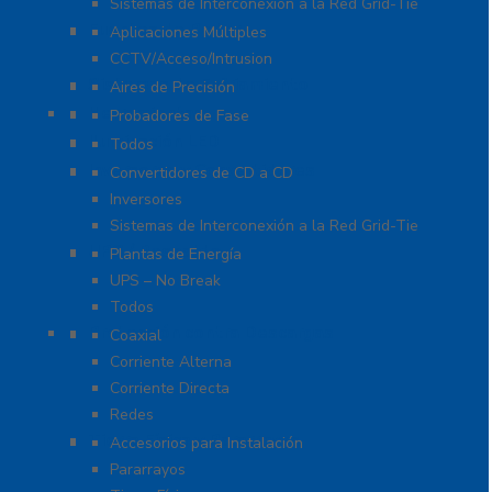
Sistemas de Interconexión a la Red Grid-Tie
Fuentes de Poder
Aplicaciones Múltiples
CCTV/Acceso/Intrusion
Sistemas de Enfriamiento
Aires de Precisión
Herramientas
Probadores de Fase
Iluminación LED
Todos
Inversores y Convertidores
Convertidores de CD a CD
Inversores
Sistemas de Interconexión a la Red Grid-Tie
UPS / Respaldo
Plantas de Energía
UPS – No Break
Todos
Protección contra Descargas
Coaxial
Corriente Alterna
Corriente Directa
Redes
Tierra Física y Pararrayos
Accesorios para Instalación
Pararrayos