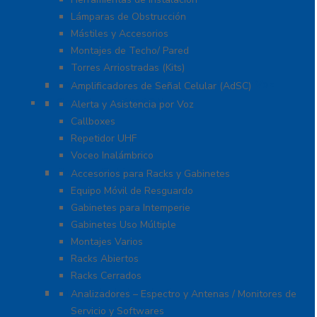
Lámparas de Obstrucción
Mástiles y Accesorios
Montajes de Techo/ Pared
Torres Arriostradas (Kits)
Cobertura para Celular 4G LTE, 3G y Voz
Amplificadores de Señal Celular (AdSC)
Soluciones RITRON
Alerta y Asistencia por Voz
Callboxes
Repetidor UHF
Voceo Inalámbrico
Racks y Gabinetes
Accesorios para Racks y Gabinetes
Equipo Móvil de Resguardo
Gabinetes para Intemperie
Gabinetes Uso Múltiple
Montajes Varios
Racks Abiertos
Racks Cerrados
Equipo de Laboratorio
Analizadores – Espectro y Antenas / Monitores de
Servicio y Softwares