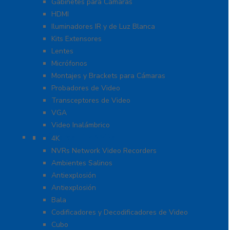
Gabinetes para Cámaras
HDMI
Iluminadores IR y de Luz Blanca
Kits Extensores
Lentes
Micrófonos
Montajes y Brackets para Cámaras
Probadores de Video
Transceptores de Video
VGA
Video Inalámbrico
Cámaras IP y NVRs
4K
NVRs Network Video Recorders
Ambientes Salinos
Antiexplosión
Antiexplosión
Bala
Codificadores y Decodificadores de Video
Cubo