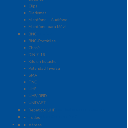
Clips
Diademas
Micrófono – Audifono
Micrófono para Móvil
Adaptadores
BNC
BNC-Portátiles
Chasís
DIN 7-16
Kits en Estuche
Polaridad Inversa
SMA
TNC
UHF
UHF/ RFID
UNIDAPT
Repetidores para Radiocomunicación
Repetidor UHF
Radio Sobre Celular PoC
Todos
Antenas
Aéreas