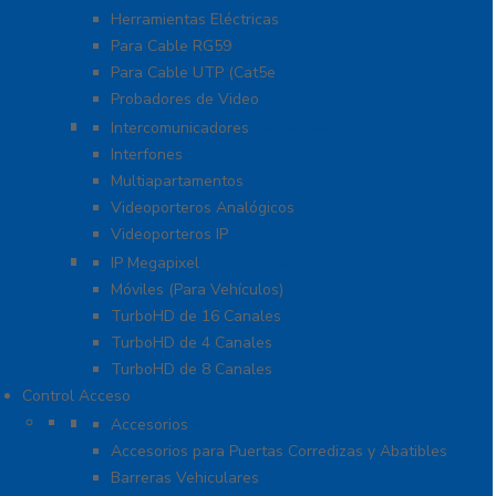
Herramientas Eléctricas
Para Cable RG59
Para Cable UTP (Cat5e
Probadores de Video
Video Porteros E Interfonos
Intercomunicadores
Interfones
Multiapartamentos
Videoporteros Analógicos
Videoporteros IP
Kits- Sistemas Completos
IP Megapixel
Móviles (Para Vehículos)
TurboHD de 16 Canales
TurboHD de 4 Canales
TurboHD de 8 Canales
Control Acceso
Acceso Vehicular
Accesorios
Accesorios para Puertas Corredizas y Abatibles
Barreras Vehiculares