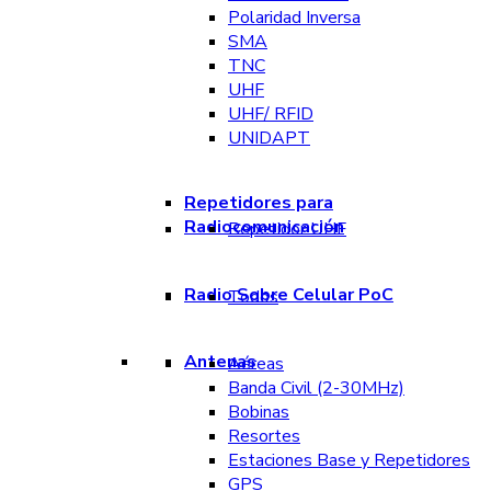
Polaridad Inversa
SMA
TNC
UHF
UHF/ RFID
UNIDAPT
Repetidores para
Radiocomunicación
Repetidor UHF
Radio Sobre Celular PoC
Todos
Antenas
Aéreas
Banda Civil (2-30MHz)
Bobinas
Resortes
Estaciones Base y Repetidores
GPS