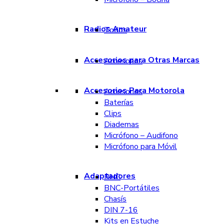
Radios Amateur
Todos
Accesorios para Otras Marcas
Accesorios
Accesorios Para Motorola
Accesorios
Baterías
Clips
Diademas
Micrófono – Audifono
Micrófono para Móvil
Adaptadores
BNC
BNC-Portátiles
Chasís
DIN 7-16
Kits en Estuche