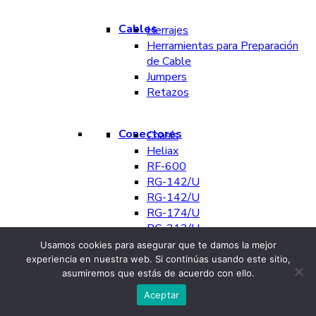
Cables
Herrajes
Herramientas para Preparación
de Cable
Jumpers
Retazos
Conectores
Chasís
Heliax
RF-600
RG-142/U
RG-142/U
RG-174/U
RG-213/U
RG-214/U
Usamos cookies para asegurar que te damos la mejor
RG-316/U
experiencia en nuestra web. Si continúas usando este sitio,
RG-58/U
asumiremos que estás de acuerdo con ello.
RG-58/U
Aceptar
RG-59