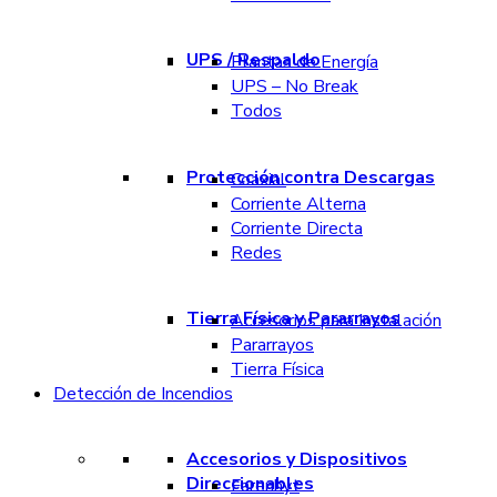
UPS / Respaldo
Plantas de Energía
UPS – No Break
Todos
Protección contra Descargas
Coaxial
Corriente Alterna
Corriente Directa
Redes
Tierra Física y Pararrayos
Accesorios para Instalación
Pararrayos
Tierra Física
Detección de Incendios
Accesorios y Dispositivos
Direccionables
Farenhyt