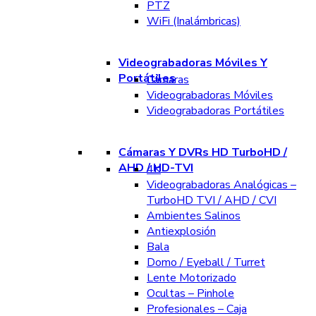
PTZ
WiFi (Inalámbricas)
Videograbadoras Móviles Y
Portátiles
Cámaras
Videograbadoras Móviles
Videograbadoras Portátiles
Cámaras Y DVRs HD TurboHD /
AHD / HD-TVI
4K
Videograbadoras Analógicas –
TurboHD TVI / AHD / CVI
Ambientes Salinos
Antiexplosión
Bala
Domo / Eyeball / Turret
Lente Motorizado
Ocultas – Pinhole
Profesionales – Caja