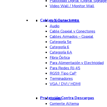
Publicidad Digital (Digital Signage
Video Wall / Monitor Wall
Cables Y Conectores
Adaptador a RCA
Audio
Cable Coaxial y Conectores
Cables Armados – Coaxial
Categoría 5e
Categoría 6
Categoría 6A
Fibra Óptica
Para Alimentación y Electricidad
Para Redes RJ-45
RG59 Tipo CaP
Terminadores
VGA / DVI / HDMI
Protección Contra Descargas
Coaxial
Corriente Alterna