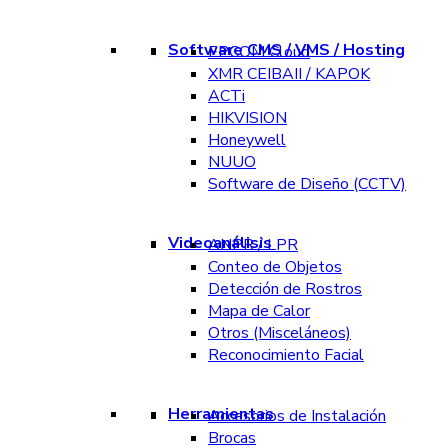
Software CMS / VMS / Hosting
EPCOM Cloud
XMR CEIBAII / KAPOK
ACTi
HIKVISION
Honeywell
NUUO
Software de Diseño (CCTV)
Videoanálisis
ANPR / LPR
Conteo de Objetos
Detección de Rostros
Mapa de Calor
Otros (Misceláneos)
Reconocimiento Facial
Herramientas
Accesorios de Instalación
Brocas