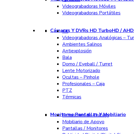
Videograbadoras Móviles
Videograbadoras Portátiles
Cámaras Y DVRs HD TurboHD / AHD 
4K
Videograbadoras Analógicas – Tu
Ambientes Salinos
Antiexplosión
Bala
Domo / Eyeball / Turret
Lente Motorizado
Ocultas – Pinhole
Profesionales – Caja
PTZ
Térmicas
Monitores Pantallas Y Mobiliario
Estaciones de Trabajo
Mobiliario de Apoyo
Pantallas / Monitores