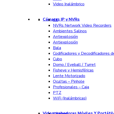
Video Inalámbrico
Cámaras IP y NVRs
4K
NVRs Network Video Recorders
Ambientes Salinos
Antiexplosión
Antiexplosión
Bala
Codificadores y Decodificadores d
Cubo
Domo / Eyeball / Turret
Fisheye y Hemisféricas
Lente Motorizado
Ocultas – Pinhole
Profesionales – Caja
PTZ
WiFi (Inalámbricas)
Videograbadoras Móviles Y Portátil
Cámaras