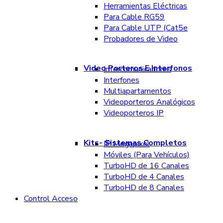
Herramientas Eléctricas
Para Cable RG59
Para Cable UTP (Cat5e
Probadores de Video
Video Porteros E Interfonos
Intercomunicadores
Interfones
Multiapartamentos
Videoporteros Analógicos
Videoporteros IP
Kits- Sistemas Completos
IP Megapixel
Móviles (Para Vehículos)
TurboHD de 16 Canales
TurboHD de 4 Canales
TurboHD de 8 Canales
Control Acceso