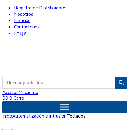
Registro de Distribuidores
Nosotros
Noticias
Contáctenos
FAQ’s
Acceso
Mi cuenta
$
0
0
Carro
Inicio
Automatización e Intrusión
Teclados