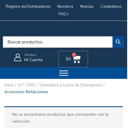
Registro de Distribuidores
Nosotros
Noticias
Contáctenos
FAQ’s
Acceso
0
$
0
Mi Cuenta
Inicio
IoT / GPS / Telemática y Luces de Emergencia
Accesorios-Refacciones
No se encontraron productos que concuerden con la
selección.