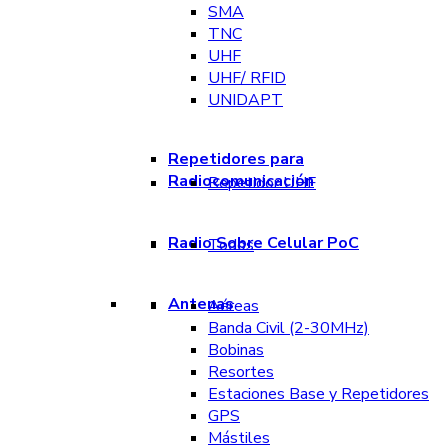
SMA
TNC
UHF
UHF/ RFID
UNIDAPT
Repetidores para
Radiocomunicación
Repetidor UHF
Radio Sobre Celular PoC
Todos
Antenas
Aéreas
Banda Civil (2-30MHz)
Bobinas
Resortes
Estaciones Base y Repetidores
GPS
Mástiles