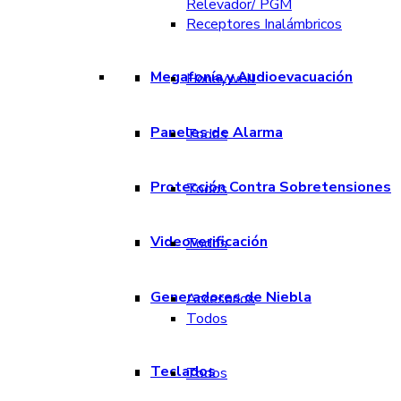
Relevador/ PGM
Receptores Inalámbricos
Megafonía y Audioevacuación
Honeywell
Paneles de Alarma
Todos
Protección Contra Sobretensiones
Todos
Videoverificación
Todos
Generadores de Niebla
Accesorios
Todos
Teclados
Todos