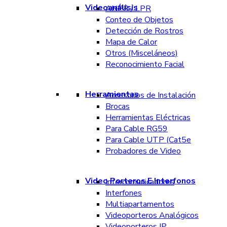
Videoanálisis
ANPR / LPR
Conteo de Objetos
Detección de Rostros
Mapa de Calor
Otros (Misceláneos)
Reconocimiento Facial
Herramientas
Accesorios de Instalación
Brocas
Herramientas Eléctricas
Para Cable RG59
Para Cable UTP (Cat5e
Probadores de Video
Video Porteros E Interfonos
Intercomunicadores
Interfones
Multiapartamentos
Videoporteros Analógicos
Videoporteros IP