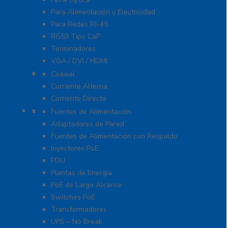
Para Alimentación y Electricidad
Para Redes RJ-45
RG59 Tipo CaP
Terminadores
VGA / DVI / HDMI
Protección Contra Descargas
Coaxial
Corriente Alterna
Corriente Directa
Energía
Fuentes de Alimentación
Adaptadores de Pared
Fuentes de Alimentación con Respaldo
Inyectores PoE
PDU
Plantas de Energía
PoE de Largo Alcance
Switches PoE
Transformadores
UPS – No Break