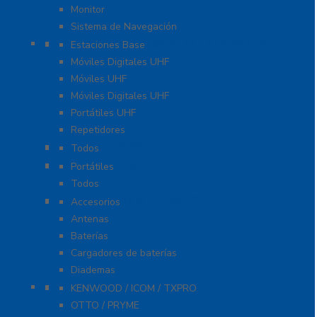
Monitor
Sistema de Navegación
Radios Comerciales ICOM / KENWOOD
Estaciones Base
Móviles Digitales UHF
Móviles UHF
Móviles Digitales UHF
Portátiles UHF
Repetidores
Radios ICOM WiFi
Todos
Radios Marinos
Portátiles
Todos
Accesorios para KENWOOD
Accesorios
Antenas
Baterías
Cargadores de baterías
Diademas
Refacciones
KENWOOD / ICOM / TXPRO
OTTO / PRYME