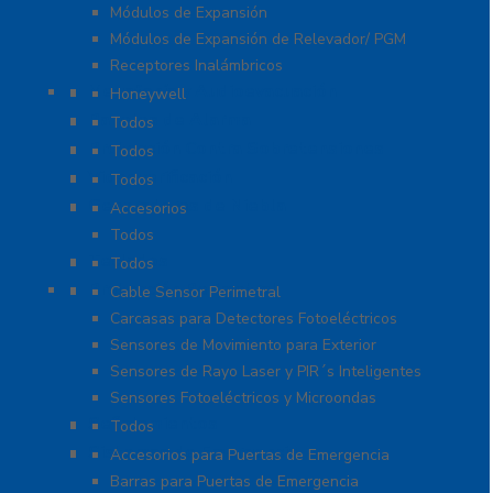
Módulos de Expansión
Módulos de Expansión de Relevador/ PGM
Receptores Inalámbricos
Megafonía y Audioevacuación
Honeywell
Paneles de Alarma
Todos
Protección Contra Sobretensiones
Todos
Videoverificación
Todos
Generadores de Niebla
Accesorios
Todos
Teclados
Todos
Protección Perimetral
Cable Sensor Perimetral
Carcasas para Detectores Fotoeléctricos
Sensores de Movimiento para Exterior
Sensores de Rayo Laser y PIR´s Inteligentes
Sensores Fotoeléctricos y Microondas
Señalamientos
Todos
Sistemas de Emergencia
Accesorios para Puertas de Emergencia
Barras para Puertas de Emergencia