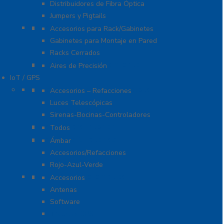
Distribuidores de Fibra Óptica
Jumpers y Pigtails
Rack y Gabinetes
Accesorios para Rack/Gabinetes
Gabinetes para Montaje en Pared
Racks Cerrados
Sistemas de Enfriamiento
Aires de Precisión
IoT / GPS
Accesorios para Motocicleta
Accesorios – Refacciones
Luces Telescópicas
Sirenas-Bocinas-Controladores
Barras para Interior
Todos
Estrobos/Giratorias
Ámbar
Accesorios/Refacciones
Rojo-Azul-Verde
IoT, GPS y Telemática
Accesorios
Antenas
Software
Trackers GPS