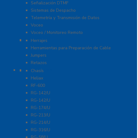
Señalización DTMF
Sistemas de Despacho
Telemetría y Transmisión de Datos
Voceo
Voceo / Monitoreo Remoto
Cables
Herrajes
Herramientas para Preparación de Cable
Jumpers
Retazos
Conectores
Chasís
Heliax
RF-600
RG-142/U
RG-142/U
RG-174/U
RG-213/U
RG-214/U
RG-316/U
RG-58/U