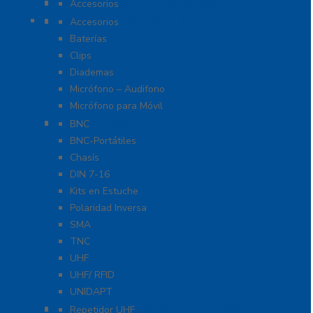
Accesorios para Otras Marcas
Accesorios
Accesorios Para Motorola
Accesorios
Baterías
Clips
Diademas
Micrófono – Audifono
Micrófono para Móvil
Adaptadores
BNC
BNC-Portátiles
Chasís
DIN 7-16
Kits en Estuche
Polaridad Inversa
SMA
TNC
UHF
UHF/ RFID
UNIDAPT
Repetidores para Radiocomunicación
Repetidor UHF