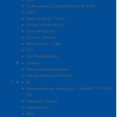
Codificadores y Decodificadores de Video
Cubo
Domo / Eyeball / Turret
Fisheye y Hemisféricas
Lente Motorizado
Ocultas – Pinhole
Profesionales – Caja
PTZ
WiFi (Inalámbricas)
Videograbadoras Móviles Y Portátiles
Cámaras
Videograbadoras Móviles
Videograbadoras Portátiles
Cámaras Y DVRs HD TurboHD / AHD / HD-TVI
4K
Videograbadoras Analógicas – TurboHD TVI / AHD /
CVI
Ambientes Salinos
Antiexplosión
Bala