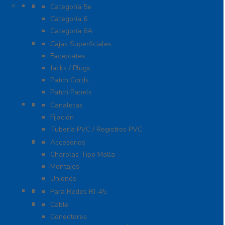
Cable
Categoría 5e
Categoría 6
Categoría 6A
Cableado de Cobre
Cajas Superficiales
Faceplates
Jacks / Plugs
Patch Cords
Patch Panels
Canalización
Canaletas
Fijación
Tubería PVC / Registros PVC
Charola
Accesorios
Charolas Tipo Malla
Montajes
Uniones
Conectores
Para Redes RJ-45
Fibra Óptica
Cable
Conectores