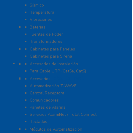
Sísmico
Temperatura
Vibraciones
Energía
Baterías
Fuentes de Poder
Transformadores
Gabinetes y Carcasas
Gabinetes para Paneles
Gabinetes para Sirena
Herramientas
Accesorios de Instalación
Para Cable UTP (Cat5e, Cat6)
Honeywell Total Connect
Accesorios
Automatización Z-WAVE
Central Receptora
Comunicadores
Paneles de Alarma
Servicios AlarmNet / Total Connect
Teclados
Módulos de Expansión
Módulos de Automatización