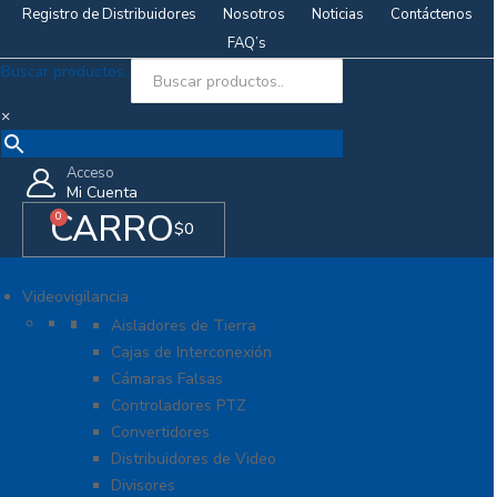
Registro de Distribuidores
Nosotros
Noticias
Contáctenos
FAQ’s
Buscar productos..
×
Acceso
Mi Cuenta
CARRO
0
$
0
Videovigilancia
Accesorios generales
Aisladores de Tierra
Cajas de Interconexión
Cámaras Falsas
Controladores PTZ
Convertidores
Distribuidores de Video
Divisores