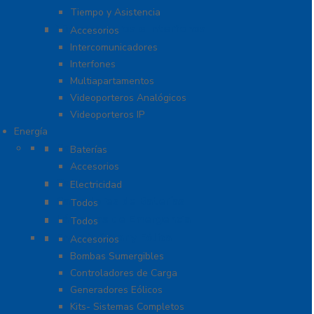
Tiempo y Asistencia
Videoporteros e Interfonos
Accesorios
Intercomunicadores
Interfones
Multiapartamentos
Videoporteros Analógicos
Videoporteros IP
Energía
Baterías
Baterías
Accesorios
Cables
Electricidad
Cargadores de Baterías
Todos
Lámparas de Emergencia
Todos
Energía Solar y Eólica
Accesorios
Bombas Sumergibles
Controladores de Carga
Generadores Eólicos
Kits- Sistemas Completos