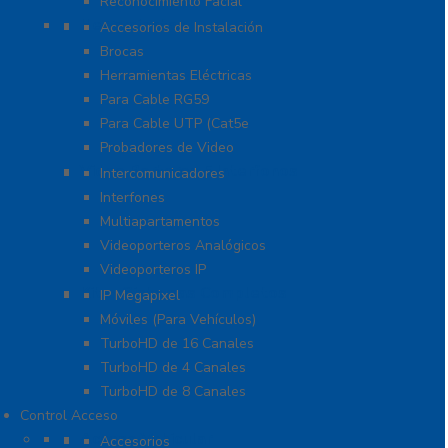
Reconocimiento Facial
Herramientas
Accesorios de Instalación
Brocas
Herramientas Eléctricas
Para Cable RG59
Para Cable UTP (Cat5e
Probadores de Video
Video Porteros E Interfonos
Intercomunicadores
Interfones
Multiapartamentos
Videoporteros Analógicos
Videoporteros IP
Kits- Sistemas Completos
IP Megapixel
Móviles (Para Vehículos)
TurboHD de 16 Canales
TurboHD de 4 Canales
TurboHD de 8 Canales
Control Acceso
Acceso Vehicular
Accesorios