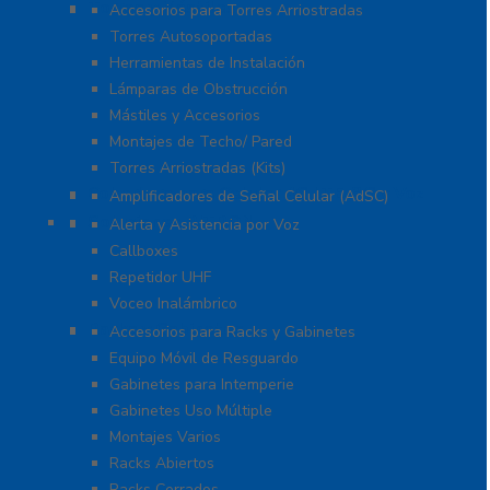
Torres y Mástiles
Accesorios para Torres Arriostradas
Torres Autosoportadas
Herramientas de Instalación
Lámparas de Obstrucción
Mástiles y Accesorios
Montajes de Techo/ Pared
Torres Arriostradas (Kits)
Cobertura para Celular 4G LTE, 3G y Voz
Amplificadores de Señal Celular (AdSC)
Soluciones RITRON
Alerta y Asistencia por Voz
Callboxes
Repetidor UHF
Voceo Inalámbrico
Racks y Gabinetes
Accesorios para Racks y Gabinetes
Equipo Móvil de Resguardo
Gabinetes para Intemperie
Gabinetes Uso Múltiple
Montajes Varios
Racks Abiertos
Racks Cerrados