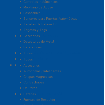
Controles Inalámbricos
Mobiliario de Apoyo
Pasacables
Sensores para Puertas Automáticas
Tarjetas de Relevador
Tarjetas y Tags
Detectores De Metal
Accesorios
Detectores de Metal
Refacciones
Control De Rondas Para Vigilantes
Todos
Equipo Blindado
Todos
Cerraduras
Accesorios
Autónomas / Inteligentes
Chapas Magnéticas
Contrachapas
De Perno
Fuentes de Alimentación
Baterías
Fuentes de Respaldo