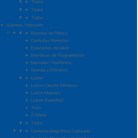
Probadores
Todos
Protección Contra Sobretensiones
Todos
Cables
Todos
Alarmas / Intrusión
Accesorios
Botones de Pánico
Controles Remotos
Estaciones de Jalón
Interfaces de Programación
Marcador Telefónico
Sirenas y Estrobos
Automatización – Casa Inteligente
Lutron
Lutron Caseta Wireless
Lutron Maestro
Lutron RadioRa2
Todo
Z-Wave
Cables
Todos
Contactos Magnéticos
Contacto Magnético Cableado