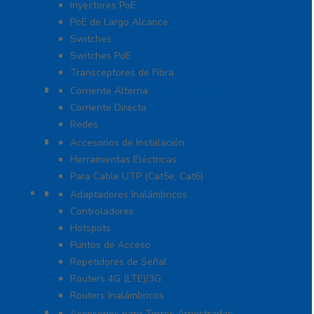
Inyectores PoE
PoE de Largo Alcance
Switches
Switches PoE
Transceptores de Fibra
Protección Contra Descargas
Corriente Alterna
Corriente Directa
Redes
Herramientas
Accesorios de Instalación
Herramientas Eléctricas
Para Cable UTP (Cat5e, Cat6)
Redes WIFI
Adaptadores Inalámbricos
Controladores
Hotspots
Puntos de Acceso
Repetidores de Señal
Routers 4G (LTE)/3G
Routers Inalámbricos
Torres y Mástiles
Accesorios para Torres Arriostradas