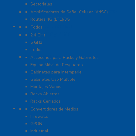
Sectoriales
Cobertura para Celular 4G LTE, 3G y Voz
Amplificadores de Señal Celular (AdSC)
Routers 4G (LTE)/3G
Enlaces de Backhaul
Todos
Enlaces PtP y PtMP
2.4 GHz
5 GHz
Todos
Racks y Gabinetes
Accesorios para Racks y Gabinetes
Equipo Móvil de Resguardo
Gabinetes para Intemperie
Gabinetes Uso Múltiple
Montajes Varios
Racks Abiertos
Racks Cerrados
Networking
Convertidores de Medios
Firewalls
GPON
Industrial