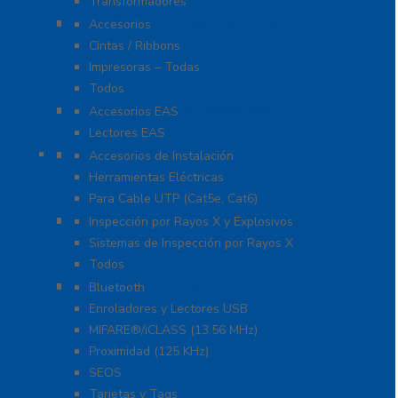
Transformadores
Identificación y Credencialización
Accesorios
Cintas / Ribbons
Impresoras – Todas
Todos
Protección Contra Descargas
Accesorios EAS
Lectores EAS
Herramientas
Accesorios de Instalación
Herramientas Eléctricas
Para Cable UTP (Cat5e, Cat6)
Inspección por Rayos X y Explosivos
Inspección por Rayos X y Explosivos
Sistemas de Inspección por Rayos X
Todos
Lectoras y Tarjetas
Bluetooth
Enroladores y Lectores USB
MIFARE®/iCLASS (13.56 MHz)
Proximidad (125 KHz)
SEOS
Tarjetas y Tags