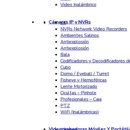
Video Inalámbrico
Cámaras IP y NVRs
4K
NVRs Network Video Recorders
Ambientes Salinos
Antiexplosión
Antiexplosión
Bala
Codificadores y Decodificadores d
Cubo
Domo / Eyeball / Turret
Fisheye y Hemisféricas
Lente Motorizado
Ocultas – Pinhole
Profesionales – Caja
PTZ
WiFi (Inalámbricas)
Videograbadoras Móviles Y Portátil
Cámaras