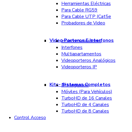
Herramientas Eléctricas
Para Cable RG59
Para Cable UTP (Cat5e
Probadores de Video
Video Porteros E Interfonos
Intercomunicadores
Interfones
Multiapartamentos
Videoporteros Analógicos
Videoporteros IP
Kits- Sistemas Completos
IP Megapixel
Móviles (Para Vehículos)
TurboHD de 16 Canales
TurboHD de 4 Canales
TurboHD de 8 Canales
Control Acceso