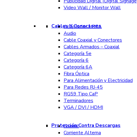
Publicidad Digital (Digital Signage
Video Wall / Monitor Wall
Cables Y Conectores
Adaptador a RCA
Audio
Cable Coaxial y Conectores
Cables Armados – Coaxial
Categoría 5e
Categoría 6
Categoría 6A
Fibra Óptica
Para Alimentación y Electricidad
Para Redes RJ-45
RG59 Tipo CaP
Terminadores
VGA / DVI / HDMI
Protección Contra Descargas
Coaxial
Corriente Alterna