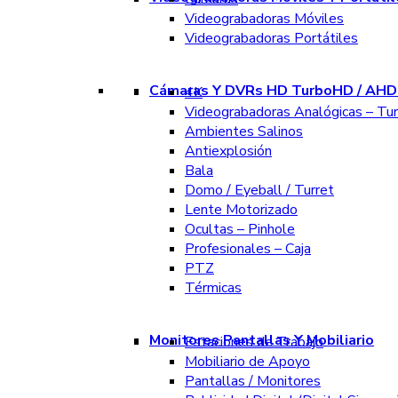
Videograbadoras Móviles
Videograbadoras Portátiles
Cámaras Y DVRs HD TurboHD / AHD 
4K
Videograbadoras Analógicas – Tu
Ambientes Salinos
Antiexplosión
Bala
Domo / Eyeball / Turret
Lente Motorizado
Ocultas – Pinhole
Profesionales – Caja
PTZ
Térmicas
Monitores Pantallas Y Mobiliario
Estaciones de Trabajo
Mobiliario de Apoyo
Pantallas / Monitores