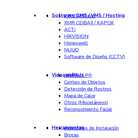
Software CMS / VMS / Hosting
EPCOM Cloud
XMR CEIBAII / KAPOK
ACTi
HIKVISION
Honeywell
NUUO
Software de Diseño (CCTV)
Videoanálisis
ANPR / LPR
Conteo de Objetos
Detección de Rostros
Mapa de Calor
Otros (Misceláneos)
Reconocimiento Facial
Herramientas
Accesorios de Instalación
Brocas