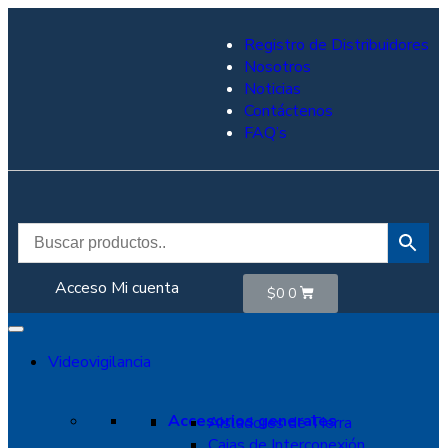
Registro de Distribuidores
Nosotros
Noticias
Contáctenos
FAQ’s
Acceso
Mi cuenta
$
0
0
Videovigilancia
Accesorios generales
Aisladores de Tierra
Cajas de Interconexión