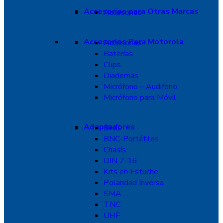
Accesorios para Otras Marcas
Accesorios
Accesorios Para Motorola
Accesorios
Baterías
Clips
Diademas
Micrófono – Audifono
Micrófono para Móvil
Adaptadores
BNC
BNC-Portátiles
Chasís
DIN 7-16
Kits en Estuche
Polaridad Inversa
SMA
TNC
UHF