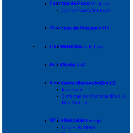
Fuentes de Poder
Aplicaciones Múltiples
CCTV/Acceso/Intrusion
Sistemas de Enfriamiento
Aires de Precisión
Herramientas
Probadores de Fase
Iluminación LED
Todos
Inversores y Convertidores
Convertidores de CD a CD
Inversores
Sistemas de Interconexión a la
Red Grid-Tie
UPS / Respaldo
Plantas de Energía
UPS – No Break