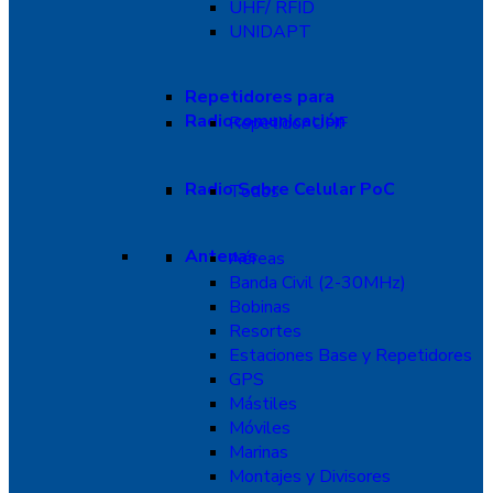
UHF/ RFID
UNIDAPT
Repetidores para
Radiocomunicación
Repetidor UHF
Radio Sobre Celular PoC
Todos
Antenas
Aéreas
Banda Civil (2-30MHz)
Bobinas
Resortes
Estaciones Base y Repetidores
GPS
Mástiles
Móviles
Marinas
Montajes y Divisores