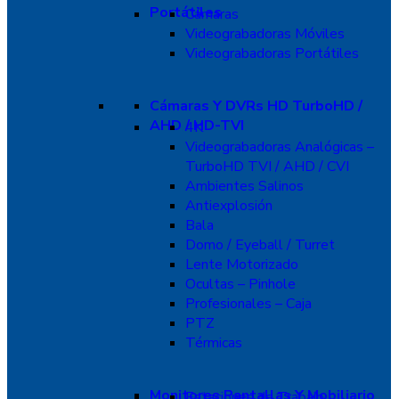
Portátiles
Cámaras
Videograbadoras Móviles
Videograbadoras Portátiles
Cámaras Y DVRs HD TurboHD /
AHD / HD-TVI
4K
Videograbadoras Analógicas –
TurboHD TVI / AHD / CVI
Ambientes Salinos
Antiexplosión
Bala
Domo / Eyeball / Turret
Lente Motorizado
Ocultas – Pinhole
Profesionales – Caja
PTZ
Térmicas
Monitores Pantallas Y Mobiliario
Estaciones de Trabajo