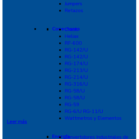
Jumpers
Retazos
Conectores
Chasís
Heliax
RF-600
RG-142/U
RG-142/U
RG-174/U
RG-213/U
RG-214/U
RG-316/U
RG-58/U
RG-58/U
RG-59
RG-6/U RG-11/U
Wattmetros y Elementos
Leer más
Leer más
Energía
Convertidores Industriales de