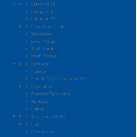
Cable
Categoría 5e
Categoría 6
Categoría 6A
Cableado de Cobre
Cajas Superficiales
Faceplates
Jacks / Plugs
Patch Cords
Patch Panels
Canalización
Canaletas
Fijación
Tubería PVC / Registros PVC
Charola
Accesorios
Charolas Tipo Malla
Montajes
Uniones
Conectores
Para Redes RJ-45
Fibra Óptica
Cable
Conectores