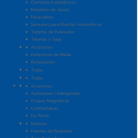
Controles Inalámbricos
Mobiliario de Apoyo
Pasacables
Sensores para Puertas Automáticas
Tarjetas de Relevador
Tarjetas y Tags
Detectores De Metal
Accesorios
Detectores de Metal
Refacciones
Control De Rondas Para Vigilantes
Todos
Equipo Blindado
Todos
Cerraduras
Accesorios
Autónomas / Inteligentes
Chapas Magnéticas
Contrachapas
De Perno
Fuentes de Alimentación
Baterías
Fuentes de Respaldo