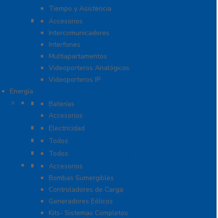
Tiempo y Asistencia
Videoporteros e Interfonos
Accesorios
Intercomunicadores
Interfones
Multiapartamentos
Videoporteros Analógicos
Videoporteros IP
Energía
Baterías
Baterías
Accesorios
Cables
Electricidad
Cargadores de Baterías
Todos
Lámparas de Emergencia
Todos
Energía Solar y Eólica
Accesorios
Bombas Sumergibles
Controladores de Carga
Generadores Eólicos
Kits- Sistemas Completos