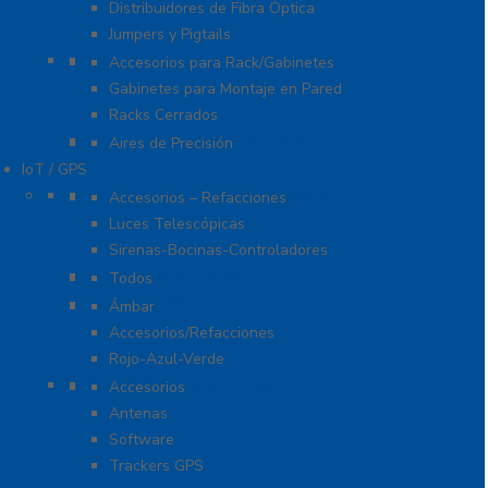
Distribuidores de Fibra Óptica
Jumpers y Pigtails
Rack y Gabinetes
Accesorios para Rack/Gabinetes
Gabinetes para Montaje en Pared
Racks Cerrados
Sistemas de Enfriamiento
Aires de Precisión
IoT / GPS
Accesorios para Motocicleta
Accesorios – Refacciones
Luces Telescópicas
Sirenas-Bocinas-Controladores
Barras para Interior
Todos
Estrobos/Giratorias
Ámbar
Accesorios/Refacciones
Rojo-Azul-Verde
IoT, GPS y Telemática
Accesorios
Antenas
Software
Trackers GPS