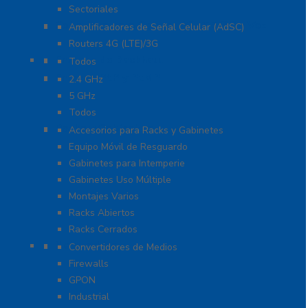
Sectoriales
Cobertura para Celular 4G LTE, 3G y Voz
Amplificadores de Señal Celular (AdSC)
Routers 4G (LTE)/3G
Enlaces de Backhaul
Todos
Enlaces PtP y PtMP
2.4 GHz
5 GHz
Todos
Racks y Gabinetes
Accesorios para Racks y Gabinetes
Equipo Móvil de Resguardo
Gabinetes para Intemperie
Gabinetes Uso Múltiple
Montajes Varios
Racks Abiertos
Racks Cerrados
Networking
Convertidores de Medios
Firewalls
GPON
Industrial