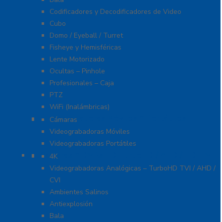
Codificadores y Decodificadores de Video
Cubo
Domo / Eyeball / Turret
Fisheye y Hemisféricas
Lente Motorizado
Ocultas – Pinhole
Profesionales – Caja
PTZ
WiFi (Inalámbricas)
Videograbadoras Móviles Y Portátiles
Cámaras
Videograbadoras Móviles
Videograbadoras Portátiles
Cámaras Y DVRs HD TurboHD / AHD / HD-TVI
4K
Videograbadoras Analógicas – TurboHD TVI / AHD /
CVI
Ambientes Salinos
Antiexplosión
Bala