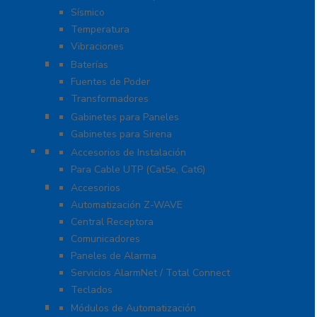
Sísmico
Temperatura
Vibraciones
Energía
Baterías
Fuentes de Poder
Transformadores
Gabinetes y Carcasas
Gabinetes para Paneles
Gabinetes para Sirena
Herramientas
Accesorios de Instalación
Para Cable UTP (Cat5e, Cat6)
Honeywell Total Connect
Accesorios
Automatización Z-WAVE
Central Receptora
Comunicadores
Paneles de Alarma
Servicios AlarmNet / Total Connect
Teclados
Módulos de Expansión
Módulos de Automatización