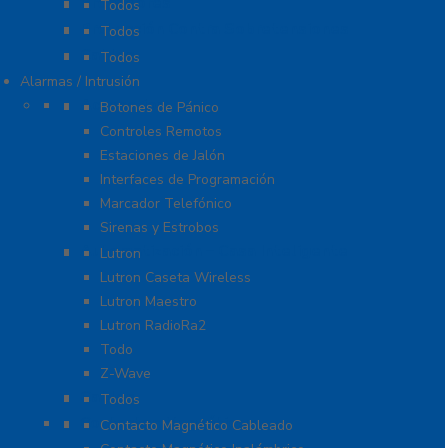
Probadores
Todos
Protección Contra Sobretensiones
Todos
Cables
Todos
Alarmas / Intrusión
Accesorios
Botones de Pánico
Controles Remotos
Estaciones de Jalón
Interfaces de Programación
Marcador Telefónico
Sirenas y Estrobos
Automatización – Casa Inteligente
Lutron
Lutron Caseta Wireless
Lutron Maestro
Lutron RadioRa2
Todo
Z-Wave
Cables
Todos
Contactos Magnéticos
Contacto Magnético Cableado