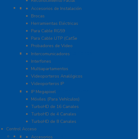
Reconocimiento Facial
Herramientas
Accesorios de Instalación
Brocas
Herramientas Eléctricas
Para Cable RG59
Para Cable UTP (Cat5e
Probadores de Video
Video Porteros E Interfonos
Intercomunicadores
Interfones
Multiapartamentos
Videoporteros Analógicos
Videoporteros IP
Kits- Sistemas Completos
IP Megapixel
Móviles (Para Vehículos)
TurboHD de 16 Canales
TurboHD de 4 Canales
TurboHD de 8 Canales
Control Acceso
Acceso Vehicular
Accesorios