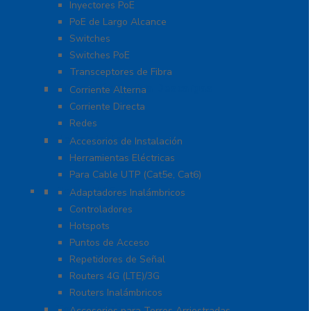
Inyectores PoE
PoE de Largo Alcance
Switches
Switches PoE
Transceptores de Fibra
Protección Contra Descargas
Corriente Alterna
Corriente Directa
Redes
Herramientas
Accesorios de Instalación
Herramientas Eléctricas
Para Cable UTP (Cat5e, Cat6)
Redes WIFI
Adaptadores Inalámbricos
Controladores
Hotspots
Puntos de Acceso
Repetidores de Señal
Routers 4G (LTE)/3G
Routers Inalámbricos
Torres y Mástiles
Accesorios para Torres Arriostradas