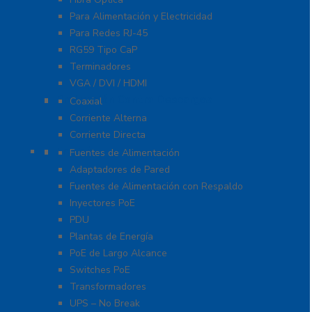
Para Alimentación y Electricidad
Para Redes RJ-45
RG59 Tipo CaP
Terminadores
VGA / DVI / HDMI
Protección Contra Descargas
Coaxial
Corriente Alterna
Corriente Directa
Energía
Fuentes de Alimentación
Adaptadores de Pared
Fuentes de Alimentación con Respaldo
Inyectores PoE
PDU
Plantas de Energía
PoE de Largo Alcance
Switches PoE
Transformadores
UPS – No Break