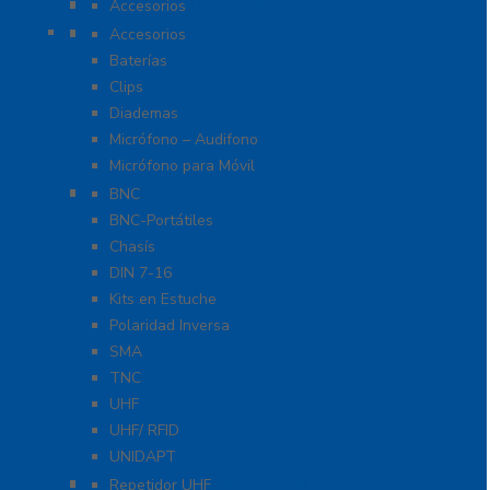
Accesorios para Otras Marcas
Accesorios
Accesorios Para Motorola
Accesorios
Baterías
Clips
Diademas
Micrófono – Audifono
Micrófono para Móvil
Adaptadores
BNC
BNC-Portátiles
Chasís
DIN 7-16
Kits en Estuche
Polaridad Inversa
SMA
TNC
UHF
UHF/ RFID
UNIDAPT
Repetidores para Radiocomunicación
Repetidor UHF