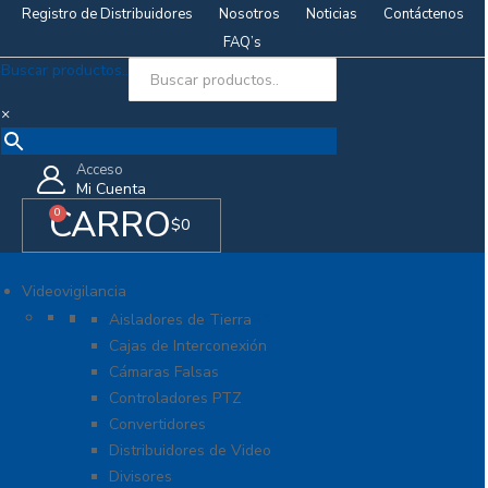
Registro de Distribuidores
Nosotros
Noticias
Contáctenos
FAQ’s
Buscar productos..
×
Acceso
Mi Cuenta
CARRO
0
$
0
Videovigilancia
Accesorios generales
Aisladores de Tierra
Cajas de Interconexión
Cámaras Falsas
Controladores PTZ
Convertidores
Distribuidores de Video
Divisores