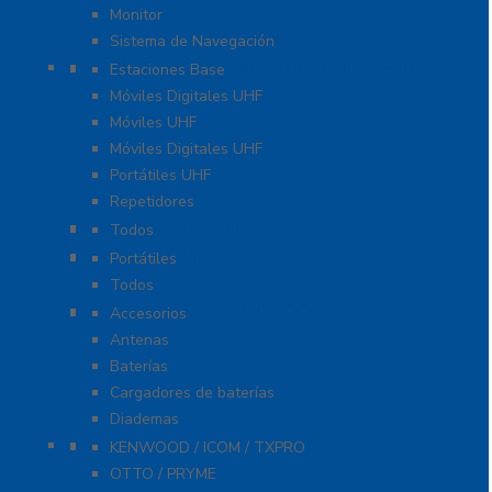
Monitor
Sistema de Navegación
Radios Comerciales ICOM / KENWOOD
Estaciones Base
Móviles Digitales UHF
Móviles UHF
Móviles Digitales UHF
Portátiles UHF
Repetidores
Radios ICOM WiFi
Todos
Radios Marinos
Portátiles
Todos
Accesorios para KENWOOD
Accesorios
Antenas
Baterías
Cargadores de baterías
Diademas
Refacciones
KENWOOD / ICOM / TXPRO
OTTO / PRYME