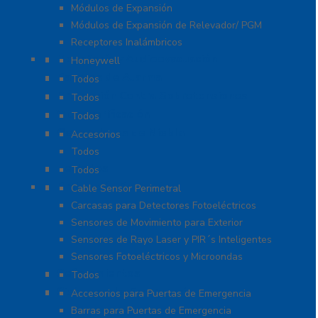
Módulos de Expansión
Módulos de Expansión de Relevador/ PGM
Receptores Inalámbricos
Megafonía y Audioevacuación
Honeywell
Paneles de Alarma
Todos
Protección Contra Sobretensiones
Todos
Videoverificación
Todos
Generadores de Niebla
Accesorios
Todos
Teclados
Todos
Protección Perimetral
Cable Sensor Perimetral
Carcasas para Detectores Fotoeléctricos
Sensores de Movimiento para Exterior
Sensores de Rayo Laser y PIR´s Inteligentes
Sensores Fotoeléctricos y Microondas
Señalamientos
Todos
Sistemas de Emergencia
Accesorios para Puertas de Emergencia
Barras para Puertas de Emergencia