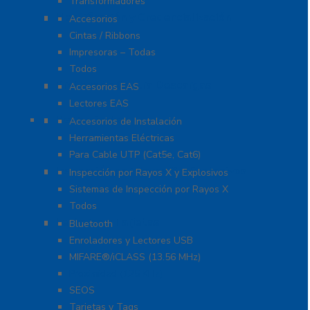
Transformadores
Identificación y Credencialización
Accesorios
Cintas / Ribbons
Impresoras – Todas
Todos
Protección Contra Descargas
Accesorios EAS
Lectores EAS
Herramientas
Accesorios de Instalación
Herramientas Eléctricas
Para Cable UTP (Cat5e, Cat6)
Inspección por Rayos X y Explosivos
Inspección por Rayos X y Explosivos
Sistemas de Inspección por Rayos X
Todos
Lectoras y Tarjetas
Bluetooth
Enroladores y Lectores USB
MIFARE®/iCLASS (13.56 MHz)
Proximidad (125 KHz)
SEOS
Tarjetas y Tags