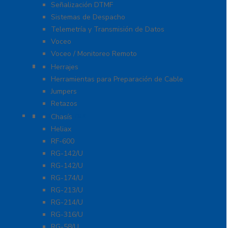
Señalización DTMF
Sistemas de Despacho
Telemetría y Transmisión de Datos
Voceo
Voceo / Monitoreo Remoto
Cables
Herrajes
Herramientas para Preparación de Cable
Jumpers
Retazos
Conectores
Chasís
Heliax
RF-600
RG-142/U
RG-142/U
RG-174/U
RG-213/U
RG-214/U
RG-316/U
RG-58/U