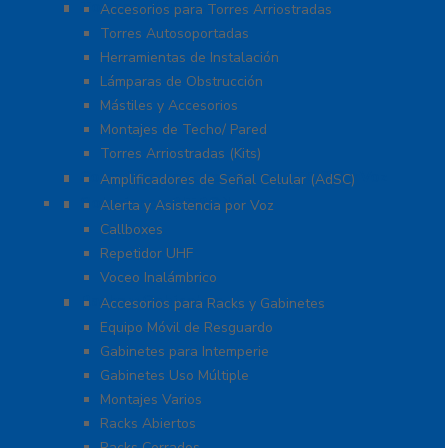
Torres y Mástiles
Accesorios para Torres Arriostradas
Torres Autosoportadas
Herramientas de Instalación
Lámparas de Obstrucción
Mástiles y Accesorios
Montajes de Techo/ Pared
Torres Arriostradas (Kits)
Cobertura para Celular 4G LTE, 3G y Voz
Amplificadores de Señal Celular (AdSC)
Soluciones RITRON
Alerta y Asistencia por Voz
Callboxes
Repetidor UHF
Voceo Inalámbrico
Racks y Gabinetes
Accesorios para Racks y Gabinetes
Equipo Móvil de Resguardo
Gabinetes para Intemperie
Gabinetes Uso Múltiple
Montajes Varios
Racks Abiertos
Racks Cerrados