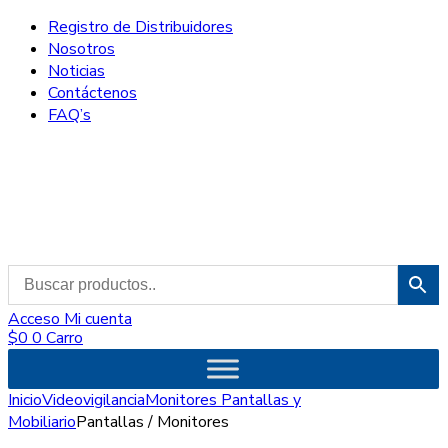
Registro de Distribuidores
Nosotros
Noticias
Contáctenos
FAQ’s
Acceso
Mi cuenta
$
0
0
Carro
Inicio
Videovigilancia
Monitores Pantallas y
Mobiliario
Pantallas / Monitores