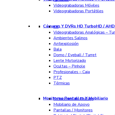
Videograbadoras Móviles
Videograbadoras Portátiles
Cámaras Y DVRs HD TurboHD / AHD 
4K
Videograbadoras Analógicas – Tu
Ambientes Salinos
Antiexplosión
Bala
Domo / Eyeball / Turret
Lente Motorizado
Ocultas – Pinhole
Profesionales – Caja
PTZ
Térmicas
Monitores Pantallas Y Mobiliario
Estaciones de Trabajo
Mobiliario de Apoyo
Pantallas / Monitores