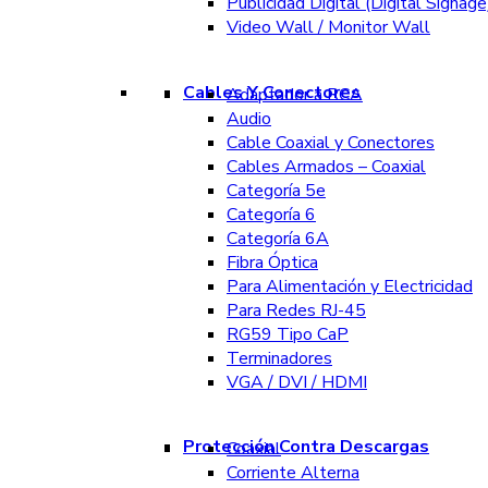
Publicidad Digital (Digital Signage
Video Wall / Monitor Wall
Cables Y Conectores
Adaptador a RCA
Audio
Cable Coaxial y Conectores
Cables Armados – Coaxial
Categoría 5e
Categoría 6
Categoría 6A
Fibra Óptica
Para Alimentación y Electricidad
Para Redes RJ-45
RG59 Tipo CaP
Terminadores
VGA / DVI / HDMI
Protección Contra Descargas
Coaxial
Corriente Alterna