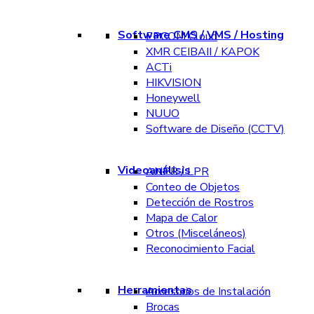
Software CMS / VMS / Hosting
EPCOM Cloud
XMR CEIBAII / KAPOK
ACTi
HIKVISION
Honeywell
NUUO
Software de Diseño (CCTV)
Videoanálisis
ANPR / LPR
Conteo de Objetos
Detección de Rostros
Mapa de Calor
Otros (Misceláneos)
Reconocimiento Facial
Herramientas
Accesorios de Instalación
Brocas