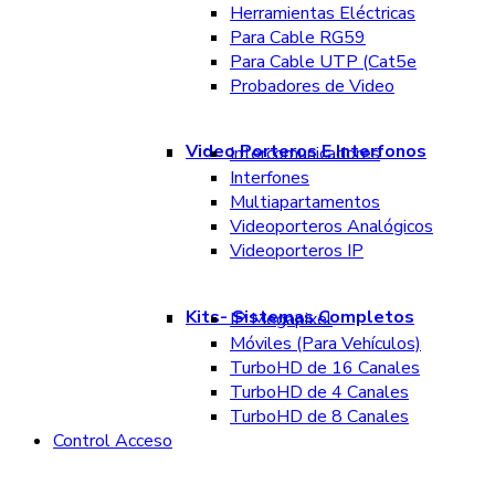
Herramientas Eléctricas
Para Cable RG59
Para Cable UTP (Cat5e
Probadores de Video
Video Porteros E Interfonos
Intercomunicadores
Interfones
Multiapartamentos
Videoporteros Analógicos
Videoporteros IP
Kits- Sistemas Completos
IP Megapixel
Móviles (Para Vehículos)
TurboHD de 16 Canales
TurboHD de 4 Canales
TurboHD de 8 Canales
Control Acceso