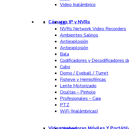
Video Inalámbrico
Cámaras IP y NVRs
4K
NVRs Network Video Recorders
Ambientes Salinos
Antiexplosión
Antiexplosión
Bala
Codificadores y Decodificadores d
Cubo
Domo / Eyeball / Turret
Fisheye y Hemisféricas
Lente Motorizado
Ocultas – Pinhole
Profesionales – Caja
PTZ
WiFi (Inalámbricas)
Videograbadoras Móviles Y Portátil
Cámaras