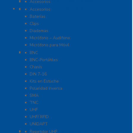
Accesorios para Otras Marcas
Accesorios
Accesorios Para Motorola
Accesorios
Baterías
Clips
Diademas
Micrófono – Audifono
Micrófono para Móvil
Adaptadores
BNC
BNC-Portátiles
Chasís
DIN 7-16
Kits en Estuche
Polaridad Inversa
SMA
TNC
UHF
UHF/ RFID
UNIDAPT
Repetidores para Radiocomunicación
Repetidor UHF