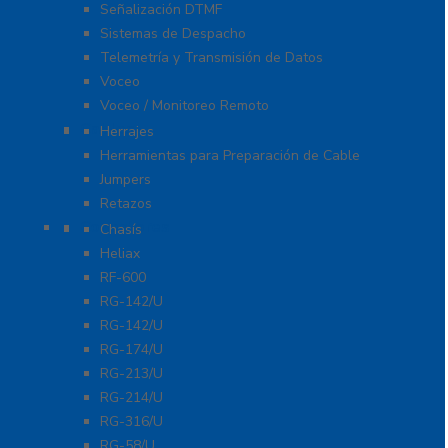
Señalización DTMF
Sistemas de Despacho
Telemetría y Transmisión de Datos
Voceo
Voceo / Monitoreo Remoto
Cables
Herrajes
Herramientas para Preparación de Cable
Jumpers
Retazos
Conectores
Chasís
Heliax
RF-600
RG-142/U
RG-142/U
RG-174/U
RG-213/U
RG-214/U
RG-316/U
RG-58/U