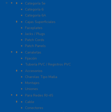
Cable
Categoría 5e
Categoría 6
Categoría 6A
Cableado de Cobre
Cajas Superficiales
Faceplates
Jacks / Plugs
Patch Cords
Patch Panels
Canalización
Canaletas
Fijación
Tubería PVC / Registros PVC
Charola
Accesorios
Charolas Tipo Malla
Montajes
Uniones
Conectores
Para Redes RJ-45
Fibra Óptica
Cable
Conectores