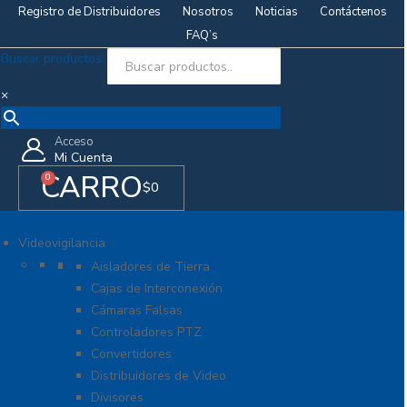
Registro de Distribuidores
Nosotros
Noticias
Contáctenos
FAQ’s
Buscar productos..
×
Acceso
Mi Cuenta
CARRO
0
$
0
Videovigilancia
Accesorios generales
Aisladores de Tierra
Cajas de Interconexión
Cámaras Falsas
Controladores PTZ
Convertidores
Distribuidores de Video
Divisores