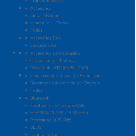
Transformadores
Identificación y Credencialización
Accesorios
Cintas / Ribbons
Impresoras – Todas
Todos
Protección Contra Descargas
Accesorios EAS
Lectores EAS
Herramientas
Accesorios de Instalación
Herramientas Eléctricas
Para Cable UTP (Cat5e, Cat6)
Inspección por Rayos X y Explosivos
Inspección por Rayos X y Explosivos
Sistemas de Inspección por Rayos X
Todos
Lectoras y Tarjetas
Bluetooth
Enroladores y Lectores USB
MIFARE®/iCLASS (13.56 MHz)
Proximidad (125 KHz)
SEOS
Tarjetas y Tags