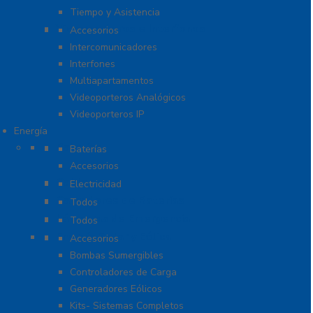
Tiempo y Asistencia
Videoporteros e Interfonos
Accesorios
Intercomunicadores
Interfones
Multiapartamentos
Videoporteros Analógicos
Videoporteros IP
Energía
Baterías
Baterías
Accesorios
Cables
Electricidad
Cargadores de Baterías
Todos
Lámparas de Emergencia
Todos
Energía Solar y Eólica
Accesorios
Bombas Sumergibles
Controladores de Carga
Generadores Eólicos
Kits- Sistemas Completos