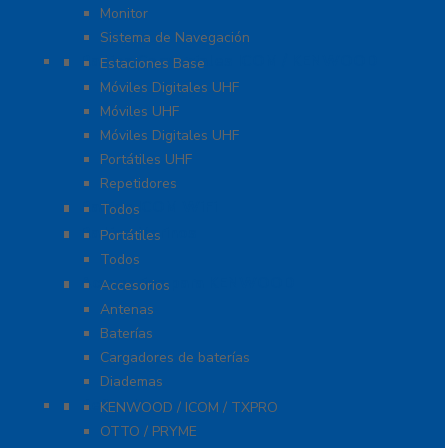
Monitor
Sistema de Navegación
Radios Comerciales ICOM / KENWOOD
Estaciones Base
Móviles Digitales UHF
Móviles UHF
Móviles Digitales UHF
Portátiles UHF
Repetidores
Radios ICOM WiFi
Todos
Radios Marinos
Portátiles
Todos
Accesorios para KENWOOD
Accesorios
Antenas
Baterías
Cargadores de baterías
Diademas
Refacciones
KENWOOD / ICOM / TXPRO
OTTO / PRYME