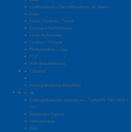
Codificadores y Decodificadores de Video
Cubo
Domo / Eyeball / Turret
Fisheye y Hemisféricas
Lente Motorizado
Ocultas – Pinhole
Profesionales – Caja
PTZ
WiFi (Inalámbricas)
Videograbadoras Móviles Y Portátiles
Cámaras
Videograbadoras Móviles
Videograbadoras Portátiles
Cámaras Y DVRs HD TurboHD / AHD / HD-TVI
4K
Videograbadoras Analógicas – TurboHD TVI / AHD /
CVI
Ambientes Salinos
Antiexplosión
Bala