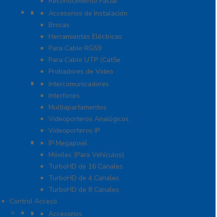
Reconocimiento Facial
Herramientas
Accesorios de Instalación
Brocas
Herramientas Eléctricas
Para Cable RG59
Para Cable UTP (Cat5e
Probadores de Video
Video Porteros E Interfonos
Intercomunicadores
Interfones
Multiapartamentos
Videoporteros Analógicos
Videoporteros IP
Kits- Sistemas Completos
IP Megapixel
Móviles (Para Vehículos)
TurboHD de 16 Canales
TurboHD de 4 Canales
TurboHD de 8 Canales
Control Acceso
Acceso Vehicular
Accesorios