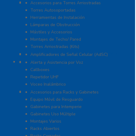
Torres y Mástiles
Accesorios para Torres Arriostradas
Torres Autosoportadas
Herramientas de Instalación
Lámparas de Obstrucción
Mástiles y Accesorios
Montajes de Techo/ Pared
Torres Arriostradas (Kits)
Cobertura para Celular 4G LTE, 3G y Voz
Amplificadores de Señal Celular (AdSC)
Soluciones RITRON
Alerta y Asistencia por Voz
Callboxes
Repetidor UHF
Voceo Inalámbrico
Racks y Gabinetes
Accesorios para Racks y Gabinetes
Equipo Móvil de Resguardo
Gabinetes para Intemperie
Gabinetes Uso Múltiple
Montajes Varios
Racks Abiertos
Racks Cerrados