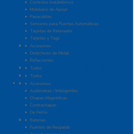
Controles Inalámbricos
Mobiliario de Apoyo
Pasacables
Sensores para Puertas Automáticas
Tarjetas de Relevador
Tarjetas y Tags
Detectores De Metal
Accesorios
Detectores de Metal
Refacciones
Control De Rondas Para Vigilantes
Todos
Equipo Blindado
Todos
Cerraduras
Accesorios
Autónomas / Inteligentes
Chapas Magnéticas
Contrachapas
De Perno
Fuentes de Alimentación
Baterías
Fuentes de Respaldo