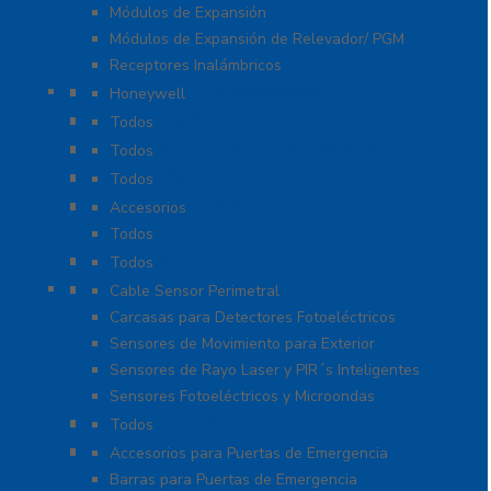
Módulos de Expansión
Módulos de Expansión de Relevador/ PGM
Receptores Inalámbricos
Megafonía y Audioevacuación
Honeywell
Paneles de Alarma
Todos
Protección Contra Sobretensiones
Todos
Videoverificación
Todos
Generadores de Niebla
Accesorios
Todos
Teclados
Todos
Protección Perimetral
Cable Sensor Perimetral
Carcasas para Detectores Fotoeléctricos
Sensores de Movimiento para Exterior
Sensores de Rayo Laser y PIR´s Inteligentes
Sensores Fotoeléctricos y Microondas
Señalamientos
Todos
Sistemas de Emergencia
Accesorios para Puertas de Emergencia
Barras para Puertas de Emergencia