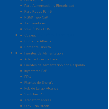
Para Alimentación y Electricidad
Para Redes RJ-45
RG59 Tipo CaP
Terminadores
VGA / DVI / HDMI
Protección Contra Descargas
Coaxial
Corriente Alterna
Corriente Directa
Energía
Fuentes de Alimentación
Adaptadores de Pared
Fuentes de Alimentación con Respaldo
Inyectores PoE
PDU
Plantas de Energía
PoE de Largo Alcance
Switches PoE
Transformadores
UPS – No Break