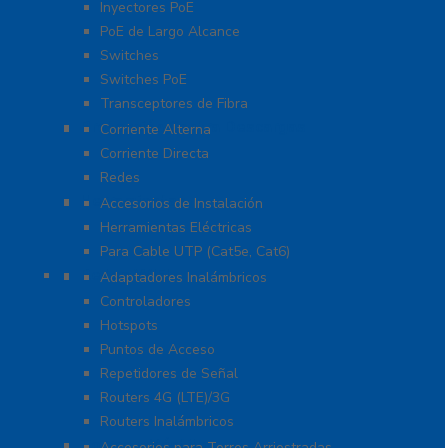
Inyectores PoE
PoE de Largo Alcance
Switches
Switches PoE
Transceptores de Fibra
Protección Contra Descargas
Corriente Alterna
Corriente Directa
Redes
Herramientas
Accesorios de Instalación
Herramientas Eléctricas
Para Cable UTP (Cat5e, Cat6)
Redes WIFI
Adaptadores Inalámbricos
Controladores
Hotspots
Puntos de Acceso
Repetidores de Señal
Routers 4G (LTE)/3G
Routers Inalámbricos
Torres y Mástiles
Accesorios para Torres Arriostradas