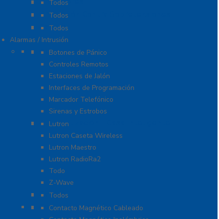
Probadores
Todos
Protección Contra Sobretensiones
Todos
Cables
Todos
Alarmas / Intrusión
Accesorios
Botones de Pánico
Controles Remotos
Estaciones de Jalón
Interfaces de Programación
Marcador Telefónico
Sirenas y Estrobos
Automatización – Casa Inteligente
Lutron
Lutron Caseta Wireless
Lutron Maestro
Lutron RadioRa2
Todo
Z-Wave
Cables
Todos
Contactos Magnéticos
Contacto Magnético Cableado