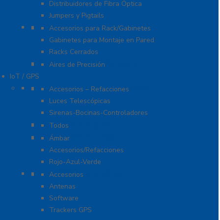
Distribuidores de Fibra Óptica
Jumpers y Pigtails
Rack y Gabinetes
Accesorios para Rack/Gabinetes
Gabinetes para Montaje en Pared
Racks Cerrados
Sistemas de Enfriamiento
Aires de Precisión
IoT / GPS
Accesorios para Motocicleta
Accesorios – Refacciones
Luces Telescópicas
Sirenas-Bocinas-Controladores
Barras para Interior
Todos
Estrobos/Giratorias
Ámbar
Accesorios/Refacciones
Rojo-Azul-Verde
IoT, GPS y Telemática
Accesorios
Antenas
Software
Trackers GPS