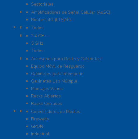
Sectoriales
Cobertura para Celular 4G LTE, 3G y Voz
Amplificadores de Señal Celular (AdSC)
Routers 4G (LTE)/3G
Enlaces de Backhaul
Todos
Enlaces PtP y PtMP
2.4 GHz
5 GHz
Todos
Racks y Gabinetes
Accesorios para Racks y Gabinetes
Equipo Móvil de Resguardo
Gabinetes para Intemperie
Gabinetes Uso Múltiple
Montajes Varios
Racks Abiertos
Racks Cerrados
Networking
Convertidores de Medios
Firewalls
GPON
Industrial