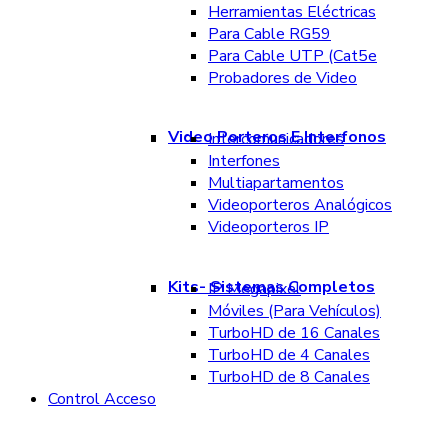
Herramientas Eléctricas
Para Cable RG59
Para Cable UTP (Cat5e
Probadores de Video
Video Porteros E Interfonos
Intercomunicadores
Interfones
Multiapartamentos
Videoporteros Analógicos
Videoporteros IP
Kits- Sistemas Completos
IP Megapixel
Móviles (Para Vehículos)
TurboHD de 16 Canales
TurboHD de 4 Canales
TurboHD de 8 Canales
Control Acceso