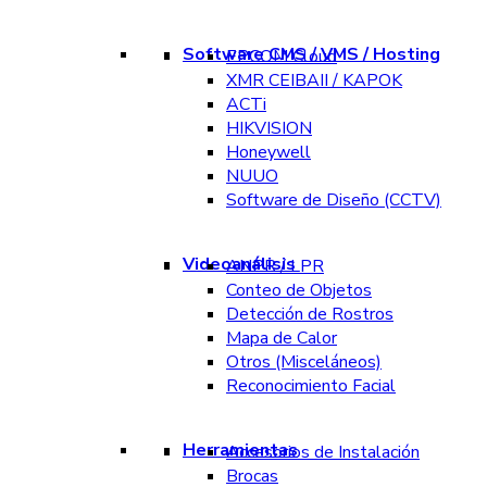
Software CMS / VMS / Hosting
EPCOM Cloud
XMR CEIBAII / KAPOK
ACTi
HIKVISION
Honeywell
NUUO
Software de Diseño (CCTV)
Videoanálisis
ANPR / LPR
Conteo de Objetos
Detección de Rostros
Mapa de Calor
Otros (Misceláneos)
Reconocimiento Facial
Herramientas
Accesorios de Instalación
Brocas