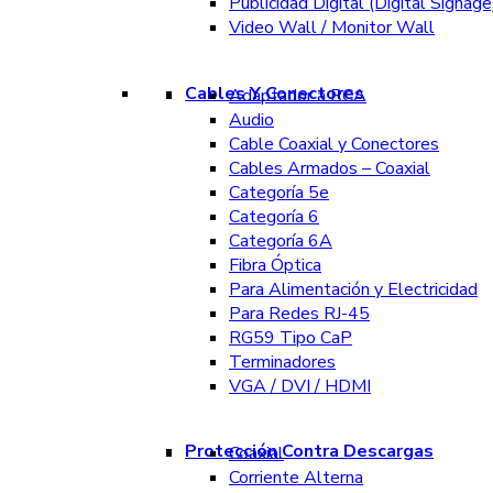
Publicidad Digital (Digital Signage
Video Wall / Monitor Wall
Cables Y Conectores
Adaptador a RCA
Audio
Cable Coaxial y Conectores
Cables Armados – Coaxial
Categoría 5e
Categoría 6
Categoría 6A
Fibra Óptica
Para Alimentación y Electricidad
Para Redes RJ-45
RG59 Tipo CaP
Terminadores
VGA / DVI / HDMI
Protección Contra Descargas
Coaxial
Corriente Alterna