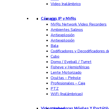
Video Inalámbrico
Cámaras IP y NVRs
4K
NVRs Network Video Recorders
Ambientes Salinos
Antiexplosión
Antiexplosión
Bala
Codificadores y Decodificadores d
Cubo
Domo / Eyeball / Turret
Fisheye y Hemisféricas
Lente Motorizado
Ocultas – Pinhole
Profesionales – Caja
PTZ
WiFi (Inalámbricas)
Videograbadoras Móviles Y Portátil
Cámaras