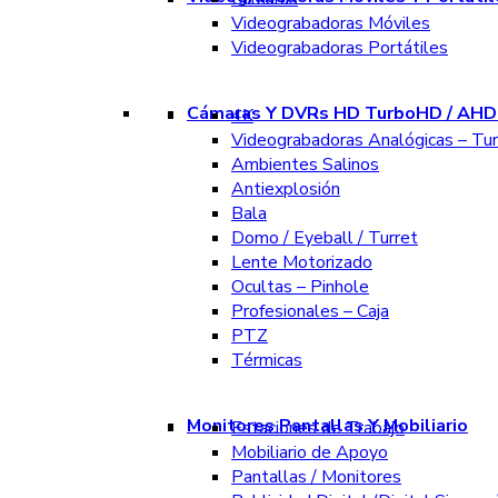
Videograbadoras Móviles
Videograbadoras Portátiles
Cámaras Y DVRs HD TurboHD / AHD 
4K
Videograbadoras Analógicas – Tu
Ambientes Salinos
Antiexplosión
Bala
Domo / Eyeball / Turret
Lente Motorizado
Ocultas – Pinhole
Profesionales – Caja
PTZ
Térmicas
Monitores Pantallas Y Mobiliario
Estaciones de Trabajo
Mobiliario de Apoyo
Pantallas / Monitores