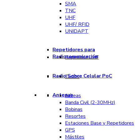
SMA
TNC
UHF
UHF/ RFID
UNIDAPT
Repetidores para
Radiocomunicación
Repetidor UHF
Radio Sobre Celular PoC
Todos
Antenas
Aéreas
Banda Civil (2-30MHz)
Bobinas
Resortes
Estaciones Base y Repetidores
GPS
Mástiles