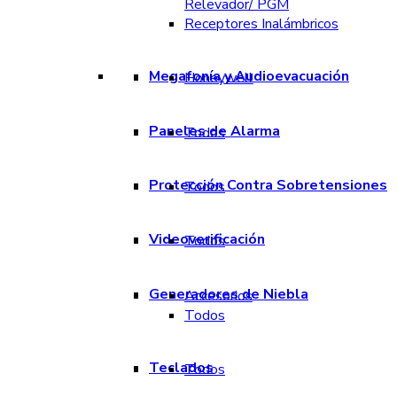
Relevador/ PGM
Receptores Inalámbricos
Megafonía y Audioevacuación
Honeywell
Paneles de Alarma
Todos
Protección Contra Sobretensiones
Todos
Videoverificación
Todos
Generadores de Niebla
Accesorios
Todos
Teclados
Todos