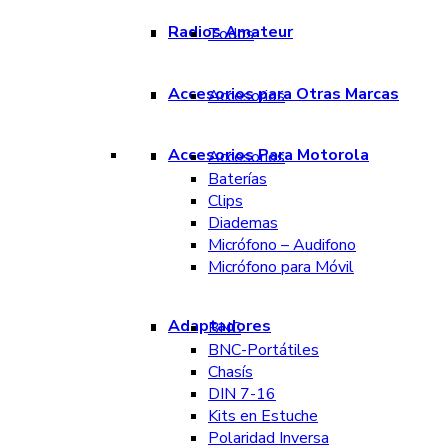
Radios Amateur
Todos
Accesorios para Otras Marcas
Accesorios
Accesorios Para Motorola
Accesorios
Baterías
Clips
Diademas
Micrófono – Audifono
Micrófono para Móvil
Adaptadores
BNC
BNC-Portátiles
Chasís
DIN 7-16
Kits en Estuche
Polaridad Inversa