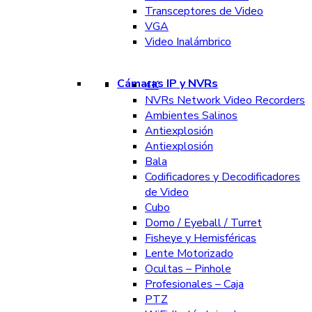
Transceptores de Video
VGA
Video Inalámbrico
Cámaras IP y NVRs
4K
NVRs Network Video Recorders
Ambientes Salinos
Antiexplosión
Antiexplosión
Bala
Codificadores y Decodificadores
de Video
Cubo
Domo / Eyeball / Turret
Fisheye y Hemisféricas
Lente Motorizado
Ocultas – Pinhole
Profesionales – Caja
PTZ