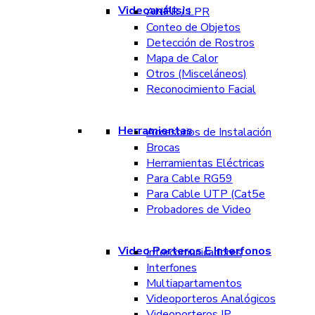
Videoanálisis
ANPR / LPR
Conteo de Objetos
Detección de Rostros
Mapa de Calor
Otros (Misceláneos)
Reconocimiento Facial
Herramientas
Accesorios de Instalación
Brocas
Herramientas Eléctricas
Para Cable RG59
Para Cable UTP (Cat5e
Probadores de Video
Video Porteros E Interfonos
Intercomunicadores
Interfones
Multiapartamentos
Videoporteros Analógicos
Videoporteros IP