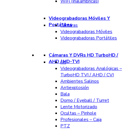
WiFi (Inalámbricas)
Videograbadoras Móviles Y
Portátiles
Cámaras
Videograbadoras Móviles
Videograbadoras Portátiles
Cámaras Y DVRs HD TurboHD /
AHD / HD-TVI
4K
Videograbadoras Analógicas –
TurboHD TVI / AHD / CVI
Ambientes Salinos
Antiexplosión
Bala
Domo / Eyeball / Turret
Lente Motorizado
Ocultas – Pinhole
Profesionales – Caja
PTZ