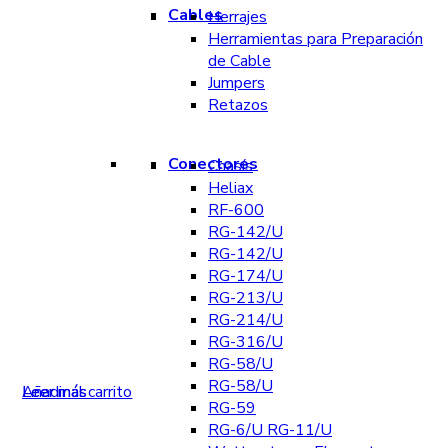
Cables
Herrajes
Herramientas para Preparación
de Cable
Jumpers
Retazos
Conectores
Chasís
Heliax
RF-600
RG-142/U
RG-142/U
RG-174/U
RG-213/U
RG-214/U
RG-316/U
RG-58/U
RG-58/U
Añadir al carrito
Leer más
Leer más
RG-59
RG-6/U RG-11/U