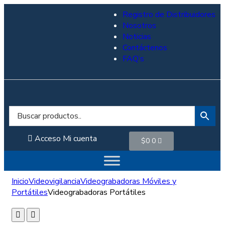
Registro de Distribuidores
Nosotros
Noticias
Contáctenos
FAQ’s
Acceso
Mi cuenta
$
0
0
Inicio
Videovigilancia
Videograbadoras Móviles y
Portátiles
Videograbadoras Portátiles